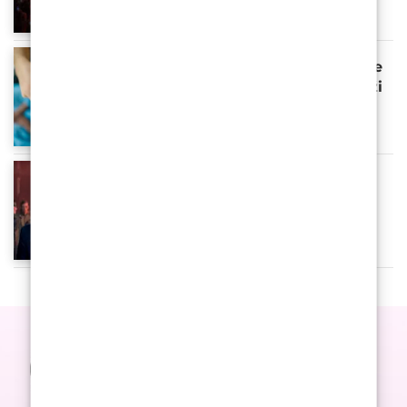
Leon Krizman
Sapphire FUE transplantacija kose
u Sarajevu: glava koja više ne traži
kut za selfie
Sven List
Tom Sturridge in The Sandman:
The Most Passive-Aggressive
Immortal on TV
Sara River