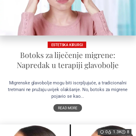
ESTETSKA KIRURGI
Botoks za liječenje migrene:
Napredak u terapiji glavobolje
Migrenske glavobolje mogu biti iscrpljujuće, a tradicionalni
tretmani ne pružaju uvijek olakšanje. No, botoks za migrene
pojavio se kao...
READ MORE
0
1.3K
8