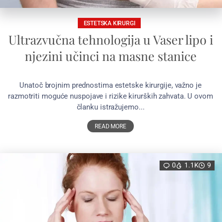
ESTETSKA KIRURGI
Ultrazvučna tehnologija u Vaser lipo i
njezini učinci na masne stanice
Unatoč brojnim prednostima estetske kirurgije, važno je
razmotriti moguće nuspojave i rizike kirurških zahvata. U ovom
članku istražujemo...
READ MORE
0
1.1K
9