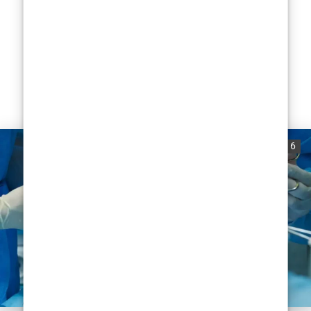
Razmišljate li o estetskoj kirurgiji, ali osjećate tjeskobu ili
zabrinutost zbog zahvata? Stručni uvid dr. Damira Eljuge u
Zagrebu može vam...
READ MORE
0
781
6