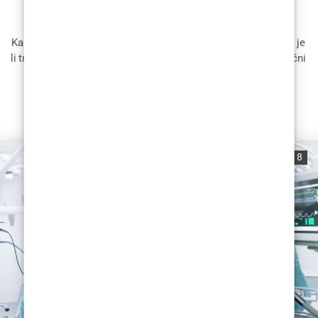
isplati li se?
Kada razmišljate o estetskoj kirurgiji, netko se može zapitati je
li trošak vrijedan potencijalne koristi. Kako bismo dobili stručni
uvid u...
READ MORE
0
706
8