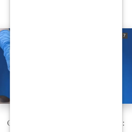
podvrgavanja...
READ MORE
0
824
7
ESTETSKA KIRURGI
Cijena estetske kirurgije u Zagrebu: