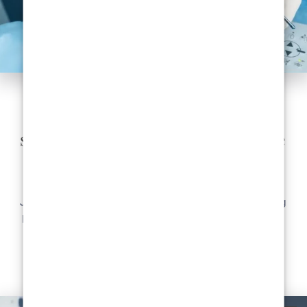
ESTETSKA KIRURGI
Multidisciplinarni pristup
savjetovanju i tretmanima estetske
kirurgije
Jeste li se ikada zapitali o prednostima multidisciplinarnog
pristupa konzultacijama estetske kirurgije? Dr. Aleksandar
Milenović iz...
READ MORE