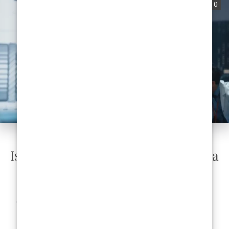
0
784
10
ESTETSKA KIRURGI
Iskustva pacijenata u konzultacijama
estetske kirurgije
Odluka o podvrgavanju estetskoj operaciji vrlo je osobna i
pacijenti žele biti sigurni da su napravili pravi izbor. Jedan
vrijedan alat...