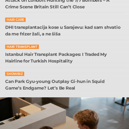
Attack on London: Hunting the 7/7 Bombers – A
Crime Scene Britain Still Can’t Close
HAIR CARE
DHI transplantacija kose u Sarajevu: kad sam shvatio
da me frizer žali, a ne šiša
HAIR TRANSPLANT
Istanbul Hair Transplant Packages: I Traded My
Hairline for Turkish Hospitality
SHOWBIZ
Can Park Gyu-young Outplay Gi-hun in Squid
Game’s Endgame? Let’s Be Real