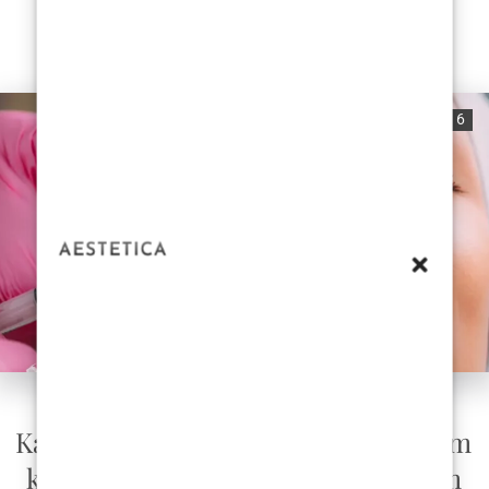
READ MORE
0
729
6
ESTETSKA KIRURGI
Kako riješiti brige ili strahove tijekom
konzultacija s estetskom kirurgijom