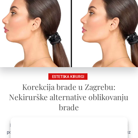
ESTETSKA KIRURGI
Korekcija brade u Zagrebu:
Nekirurške alternative oblikovanju
brade
Nekirurške alternative kirurgiji korekcije brade postaju sve
popularnije jer sve više ljudi nastoji poboljšati svoj izgled bez