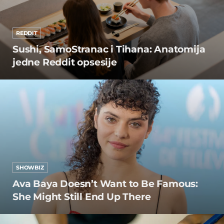
REDDIT
Sushi, SamoStranac i Tihana: Anatomija
jedne Reddit opsesije
SHOWBIZ
Ava Baya Doesn’t Want to Be Famous:
She Might Still End Up There