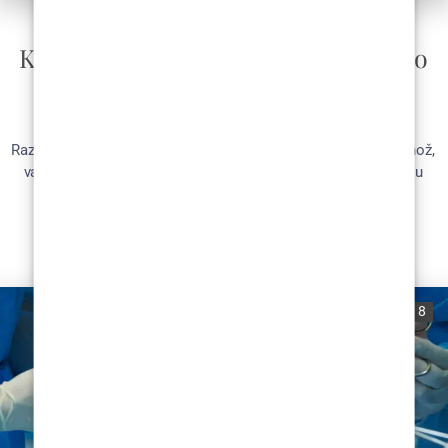
ESTETSKA KIRURGI
Konzultacije o estetskoj kirurgiji: što
pitati kirurga u Hrvatskoj
Razmišljate li o estetskoj kirurgiji? Prije nego što odete pod nož,
važno je svom kirurgu postaviti prava pitanja. U ovom članku
donosimo...
READ MORE
0
692
8