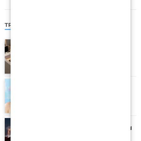
TRENDING
Sushi, SamoStranac i Tihana:
Anatomija jedne Reddit opsesije
Ines Murtić
Ava Baya Doesn’t Want to Be
Famous: She Might Still End Up
There
Marina Nadel
Politička misa na Hipodromu: Kad
Thompson moli, a HDZ naplaćuje