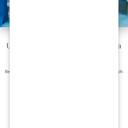
ESTETSKA KIRURGI
Utjecaj rekonstruktivne kirurgije na
sliku tijela i samopoštovanje
Rekonstruktivna kirurgija postala je sve popularnija posljednjih
godina zbog svoje sposobnosti da poboljša sliku tijela i
samopoštovanje....
READ MORE
1
2
3
…
43