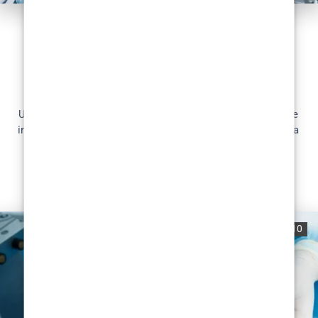
ESTETSKA KIRURGI
Budućnost estetske kirurgije u
Zagrebu: mišljenje stručnjaka
U svijetu estetske kirurgije Zagreb se profilirao kao središte
inovacija i izvrsnosti. Dr. Mislav Gjurić, istaknuti praktičar na
tom...
READ MORE
0
762
10