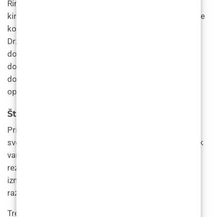
Rinoplastika je jedan od najčešćih zahvata
estetske
kirurgije
. Postoji više od 350 000 zahvata rinoplastike
koji se izvode svake godine u Sjedinjenim
Državama. Dok žene i osobe kojima je pri rođenju
dodijeljen ženski rod imaju veću vjerojatnost da će
dobiti zahvat, muškarci i ljudi kojima je pri rođenju
dodijeljen muški rod podvrgnu se gotovo 20% svih
operacija rinoplastike u SAD-u svake godine.
Što se događa prije zahvata rinoplastike?
Prije zahvata rinoplastike sastat ćete se sa
svojim
kirurgom
radi prvih konzultacija. Ovaj sastanak
vam pruža priliku da postavite pitanja i objasnite
rezultate kojima se nadate. Vaš liječnik pregledat će i
izmjeriti vaše lice te fotografirati. Vas dvoje možete
razgovarati o opcijama operacije, ishodima i rizicima.
Trebate donijeti: