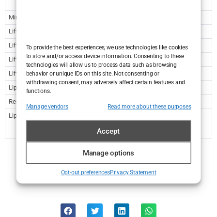
4.248
32.006,56
Mini lifting lica
2.390
18.007,46
Lifting obrva
1.328
10.005,82
Lifting obrva – opća anestezija
1.991
15.001,19
To provide the best experiences, we use technologies like cookies
to store and/or access device information. Consenting to these
Lifting vrata
2.390
18.007,46
technologies will allow us to process data such as browsing
Lifting srednjeg dijela lica
2.124
16.003,28
behavior or unique IDs on this site. Not consenting or
withdrawing consent, may adversely affect certain features and
Lip Lift – kirurško podizanje usne
1.328
10.005,82
functions.
Redukcija bukalnih masnih jastučića
1.328
10.005,82
Manage vendors
Read more about these purposes
Lipofiling lica
1.328 –
10.005,82 –
2.655
20.004,10
Accept
Manage options
Opt-out preferences
Privacy Statement