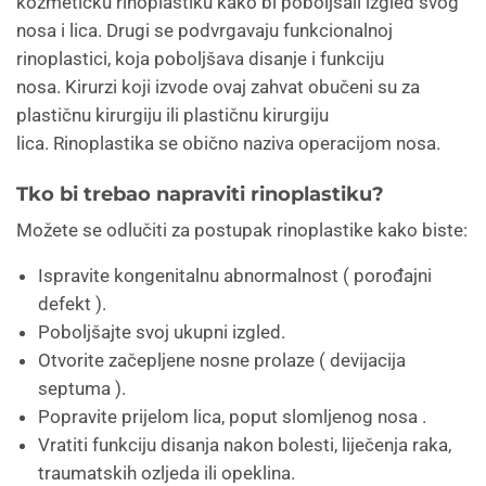
kozmetičku rinoplastiku kako bi poboljšali izgled svog
nosa i lica. Drugi se podvrgavaju funkcionalnoj
rinoplastici, koja poboljšava disanje i funkciju
nosa. Kirurzi koji izvode ovaj zahvat obučeni su za
plastičnu kirurgiju ili plastičnu kirurgiju
lica. Rinoplastika se obično naziva operacijom nosa.
Tko bi trebao napraviti rinoplastiku?
Možete se odlučiti za postupak rinoplastike kako biste:
Ispravite kongenitalnu abnormalnost ( porođajni
defekt ).
Poboljšajte svoj ukupni izgled.
Otvorite začepljene nosne prolaze ( devijacija
septuma ).
Popravite prijelom lica, poput slomljenog nosa .
Vratiti funkciju disanja nakon bolesti, liječenja raka,
traumatskih ozljeda ili opeklina.