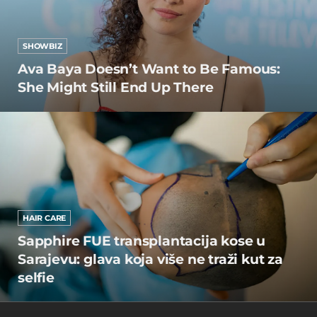
SHOWBIZ
Ava Baya Doesn’t Want to Be Famous:
She Might Still End Up There
HAIR CARE
Sapphire FUE transplantacija kose u
Sarajevu: glava koja više ne traži kut za
selfie