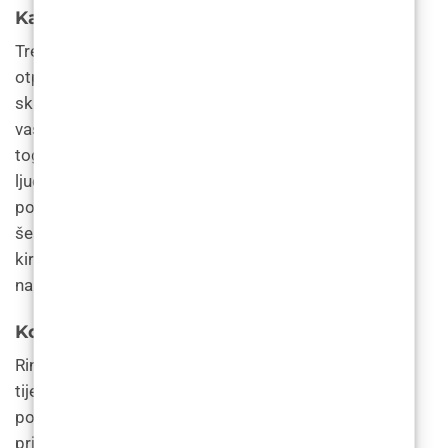
Kada ću vidjeti rezultate rinoplastike?
Trebali biste primijetiti razliku u izgledu vašeg nosa
otprilike tjedan dana nakon operacije nosa kada vam
skine udlagu. Može potrajati i do godinu dana dok se
vaš nos u potpunosti ne smjesti u novi oblik. Tijekom
tog vremena, malo oticanje lica je normalno. Većina
ljudi koji imaju funkcionalnu rinoplastiku kako bi
popravili devijaciju septuma vide poboljšanja unutar
šest tjedana. Oko 15% ljudi treba naknadni (revizijski)
kirurški zahvat kako bi se napravile male promjene
nakon početnog kirurškog zahvata.
Koliko dugo traje rinoplastika?
Rinoplastika je postupak trajne modifikacije
tijela. Rezultati će trajati cijeli život. Možda ćete
poželjeti drugu operaciju rinoplastike kako biste
prilagodili sve kozmetičke promjene kako bi ispunili