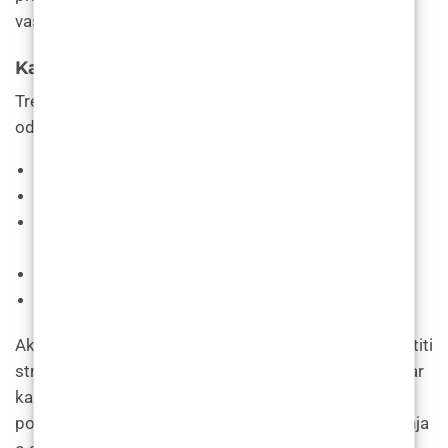
vaša očekivanja nakon što potpuno ozdravite.
Kada bih trebao posjetiti svog liječnika?
Trebali biste nazvati svog liječnika ako osjetite nešto
od sljedećeg nakon operacije rinoplastike:
Teškoće u disanju.
Mučnina ili povraćanje
.
Znakovi infekcije, kao što su
groznica
ili žuti
iscjedak.
Jaka bol.
Nekontrolirano krvarenje iz nosa.
Ako niste svjesni kako vaš nos izgleda, možete posjetiti
stručnjaka kako biste razgovarali o tome jeste li dobar
kandidat za rinoplastiku. Operacija nosa može
poboljšati vaš izgled, ali morate imati realna očekivanja