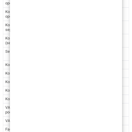
opća anestezija
Korekcija očnih kapaka (donji i gornji) –
2.390
18.007,46
opća anestezija
Korekcija nosa (rinoplastika ili
2.522 –
19.002,01 –
septorinoplastika)
2.920
22.000,74
Korekcija devijacije septuma
2.124 –
16.003,28 –
(septoplastika)
2.390
18.007,46
Sekundarna korekcija nosa
3.186 –
24.004,92 –
3.716
28.001,55
Korekcija rascjepa usne, nosa i nepca
2.390
18.007,46
Korekcija ušiju – lokalna anestezija
1.195
9.003,73
Korekcija ušiju – opća anestezija
1.991
15.001,19
Korekcija brade ugradnjom implantata
2.390
18.007,46
Korekcija brade osteotomijom
3.319
25.007,01
VASERlipo ultrazvučna liposukcija
1.859
14.006,64
podbratka
VASERlipo ultrazvučna liposukcija vrata
2.124
16.003,28
Face Lifting
3.849 –
29.000,29 –