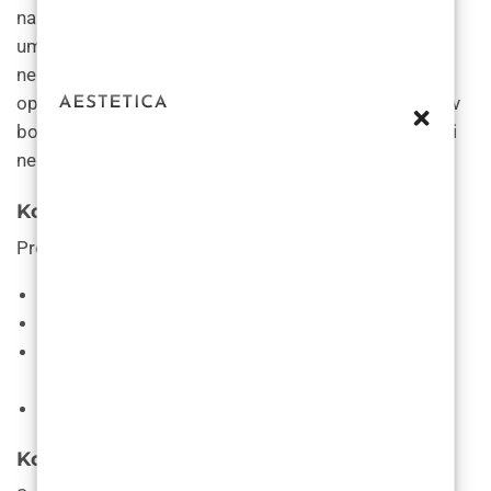
na kraju postupka. Trebali biste imati samo blagu do
umjerenu bol ili nelagodu. Bol bi se trebala smanjiti ili
nestati nekoliko dana do tjedan dana nakon
operacije. Za to vrijeme možete uzimati
lijekove protiv
bolova koji
se izdaju bez recepta kako bi vam olakšali
nelagodu prema uputama vašeg liječnika.
Koje su prednosti rinoplastike?
Prednosti postupka rinoplastike uključuju:
Promjena oblika i veličine nosa.
Poboljšanje izgleda vašeg lica.
Ispravljanje svih strukturnih abnormalnosti vašeg
nosa poput devijacije septuma.
Poboljšanje disanja na nos.
Koji su rizici rinoplastike?