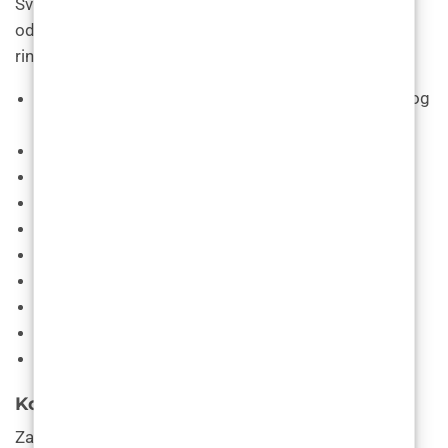
Svi kirurški zahvati, uključujući rinoplastiku, nose
određeni stupanj rizika. Moguće komplikacije nakon
rinoplastike uključuju:
Rupa u vašem nosnom septumu (perforacija nosnog
septuma).
Infekcije.
krvarenja iz nosa
.
Loše zacjeljivanje rana ili
ožiljci
.
Promjena boje kože.
Nezadovoljavajući izgled.
Promjena vašeg osjeta mirisa.
Bol.
Stvaranje ožiljaka.
Dodatna operacija.
Koje je vrijeme oporavka za rinoplastiku?
Za potpuni oporavak može proći i do godinu dana