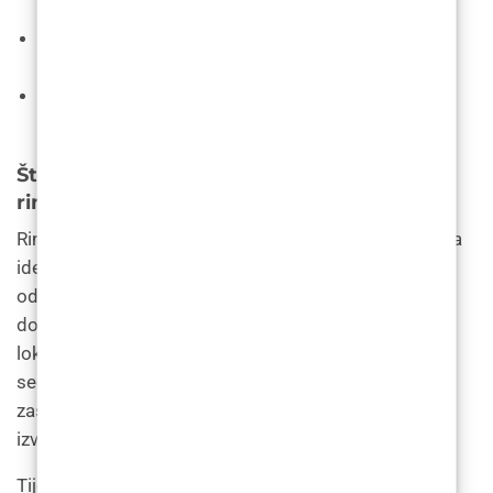
Popis trenutačnih lijekova i dodataka, uključujući
doze.
Fotografije (ako ih imate) kako biste željeli da vaš
nos izgleda nakon operacije.
Što se događa tijekom postupka
rinoplastike?
Rinoplastika je obično ambulantni zahvat, što znači da
idete kući isti dan nakon zahvata. Netko te mora
odvesti kući i ostati s tobom preko noći. Možda ćete
dobiti opću
anesteziju
(spavat ćete). Ili možda imate
lokalnu anesteziju (nos vam je utrnuo) i intravenoznu
sedaciju (opušteni ste, ali niste potpuno
zaspali). Postupak se može obaviti u bolnici ili
izvanbolničkoj medicinskoj ustanovi.
Tijekom postupka rinoplastike, vaš kirurg: