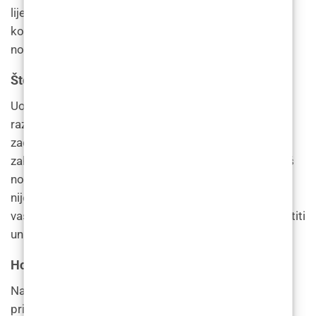
liječnika nakon operacije i ostanite u tijeku na
kontrolnim pregledima kako biste bili sigurni da vaš
nos pravilno zacjeljuje.
Što je asimetrično cijeljenje nakon rinoplastike?
Uobičajeno je da vaše tijelo reagira na operaciju na
različite načine, poput asimetričnog
zacjeljivanja. Asimetrično cijeljenje je oteklina koja
zahvaća jednu stranu nosa, a ne drugu. Zbog toga vaš
nos izgleda iskrivljeno i to može biti alarmantno. Ovo
nije greška. Asimetrično cijeljenje je način na koji se
vaše tijelo oporavlja nakon operacije. To možete osjetiti
unutar prvih nekoliko tjedana nakon operacije.
Hoću li osjetiti bol nakon rinoplastike?
Nakon vaše operacije rinoplastike, vaš kirurg može
primijeniti sredstvo za umrtvljivanje dugog djelovanja