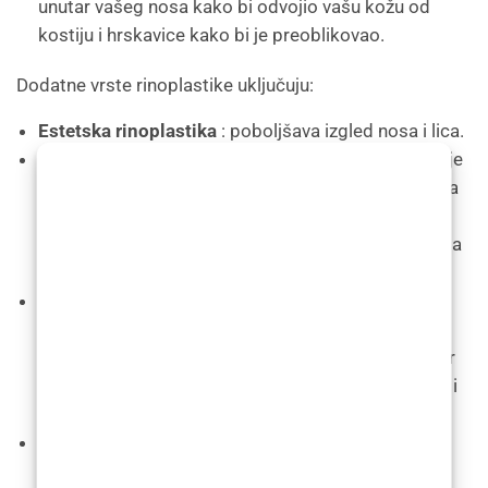
unutar vašeg nosa kako bi odvojio vašu kožu od
kostiju i hrskavice kako bi je preoblikovao.
Dodatne vrste rinoplastike uključuju:
Estetska rinoplastika
: poboljšava izgled nosa i lica.
Nekirurška rinoplastika
(rinoplastika punila): Ovo je
vrsta kozmetičke rinoplastike koja koristi dermalna
punila za privremeno popunjavanje udubljenja i
nepravilnosti u nosu. Može podići spušteni vrh nosa
ili ispraviti malu kvrgu.
Funkcionalna rinoplastika
: vraća oblik i funkciju
nosa nakon bolesti, liječenja raka ili traumatskih
ozljeda. Ova vrsta rekonstruktivne kirurgije također
se može koristiti za ispravljanje urođenih defekata i
devijacije septuma.
Sekundarna rinoplastika
: revidira ili ispravlja sve
probleme koji se pojave nakon prve operacije