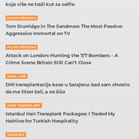
koja više ne traži kut za selfie
MOVIE REVIEWS
Tom Sturridge in The Sandman: The Most Passive-
Aggressive Immortal on TV
MOVIE REVIEWS
Attack on London: Hunting the 7/7 Bombers – A
Crime Scene Britain Still Can’t Close
HAIR CARE
DHI transplantacija kose u Sarajevu: kad sam shvatio
da me frizer žali, a ne šiša
HAIR TRANSPLANT
Istanbul Hair Transplant Packages: I Traded My
Hairline for Turkish Hospitality
SHOWBIZ