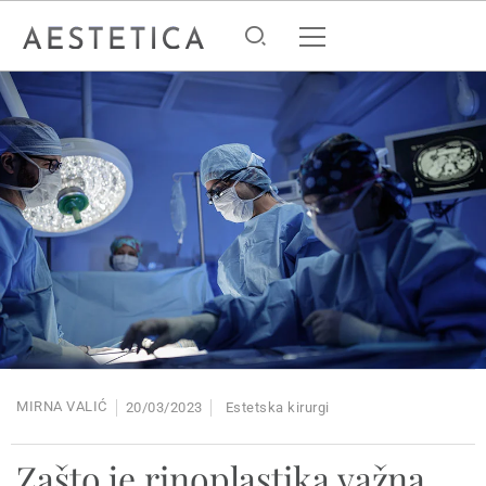
MIRNA VALIĆ
20/03/2023
Estetska kirurgi
Zašto je rinoplastika važna