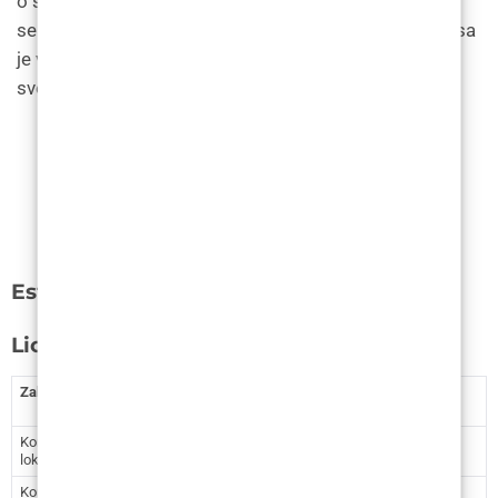
o svojim rezultatima. Može proći i do godinu dana da
se vide vidljivi rezultati nakon operacije. Operacija nosa
je velika odluka. Razgovarajte sa svojim liječnikom o
svojim brigama i saznajte više o ishodima i rizicima.
Estetska kirugija – Cijene u Hrvatskoj
Lice i vrat
Zahvat
Cijena
Cijena (kn)
(€)
Korekcija očnih kapaka (donji ili gornji) –
1.062
8.001,64
lokalna anestezija
Korekcija očnih kapaka (donji ili gornji) –
1.593
12.002,46