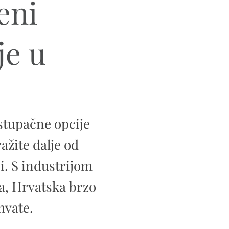
eni
je u
ristupačne opcije
ažite dalje od
i. S industrijom
a, Hrvatska brzo
hvate.