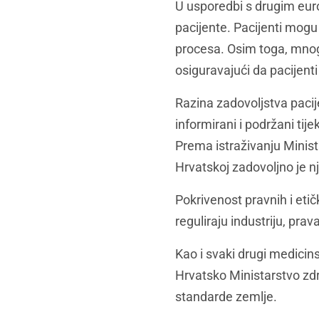
U usporedbi s drugim euro
pacijente. Pacijenti mogu
procesa. Osim toga, mnoge
osiguravajući da pacijent
Razina zadovoljstva pacij
informirani i podržani ti
Prema istraživanju Minis
Hrvatskoj zadovoljno je n
Pokrivenost pravnih i etič
reguliraju industriju, pra
Kao i svaki drugi medicins
Hrvatsko Ministarstvo zdra
standarde zemlje.