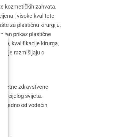
ište kozmetičkih zahvata.
ijena i visoke kvalitete
te za plastičnu kirurgiju,
ljan prikaz plastične
ata, kvalifikacije kirurga,
 koje razmišljaju o
valitetne zdravstvene
iz cijelog svijeta.
taje jedno od vodećih