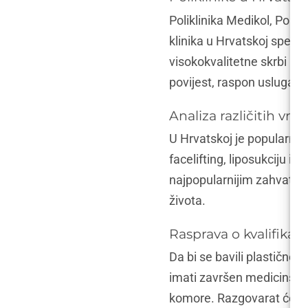
Poliklinika Medikol, Polik
klinika u Hrvatskoj specija
visokokvalitetne skrbi i i
povijest, raspon usluga, u
Analiza različitih vrs
U Hrvatskoj je popularno n
facelifting, liposukciju i
najpopularnijim zahvatima
života.
Rasprava o kvalifikaci
Da bi se bavili plastičnom
imati završen medicinski st
komore. Razgovarat ćemo o 