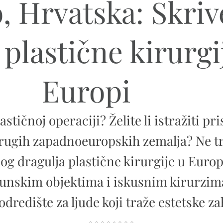
, Hrvatska: Skriv
 plastične kirurgi
Europi
lastičnoj operaciji? Želite li istražiti p
rugih zapadnoeuropskih zemalja? Ne tr
og dragulja plastične kirurgije u Europ
rhunskim objektima i iskusnim kirurzim
odredište za ljude koji traže estetske za