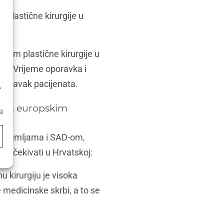
 plastične kirurgije u
ekom plastične kirurgije u
rzi. Vrijeme oporavka i
h
oporavak pacijenata.
,
rugim europskim
es
im zemljama i SAD-om,
u očekivati u Hrvatskoj:
 kirurgiju je visoka
e medicinske skrbi, a to se