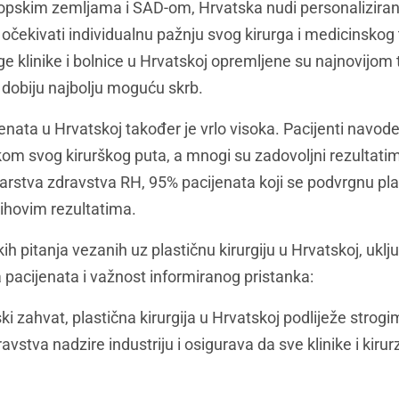
pskim zemljama i SAD-om, Hrvatska nudi personaliziranij
 očekivati individualnu pažnju svog kirurga i medicinskog 
 klinike i bolnice u Hrvatskoj opremljene su najnovijom 
i dobiju najbolju moguću skrb.
enata u Hrvatskoj također je vrlo visoka. Pacijenti navode
jekom svog kirurškog puta, a mnogi su zadovoljni rezultati
tarstva zdravstva RH, 95% pacijenata koji se podvrgnu pl
jihovim rezultatima.
kih pitanja vezanih uz plastičnu kirurgiju u Hrvatskoj, uklj
va pacijenata i važnost informiranog pristanka:
ki zahvat, plastična kirurgija u Hrvatskoj podliježe strog
vstva nadzire industriju i osigurava da sve klinike i kirurz