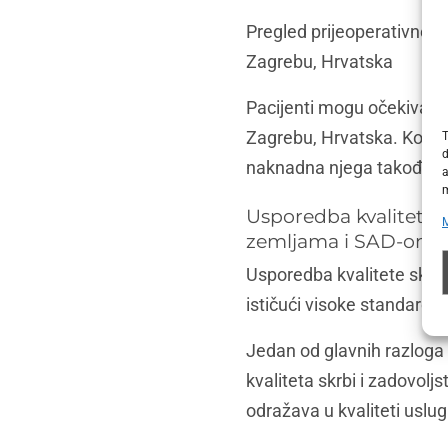
Pregled prijeoperativne i 
Zagrebu, Hrvatska
Pacijenti mogu očekivati v
Zagrebu, Hrvatska. Konzult
T
d
naknadna njega također s
a
m
Usporedba kvalitete s
zemljama i SAD-om
Usporedba kvalitete skrb
ističući visoke standarde 
Jedan od glavnih razloga 
kvaliteta skrbi i zadovolj
odražava u kvaliteti uslug