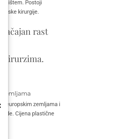
središtem. Postoji
stetske kirurgije.
 značajan rast
a,
 kirurzima.
im zemljama
ugim europskim zemljama i
tede. Cijena plastične
a.