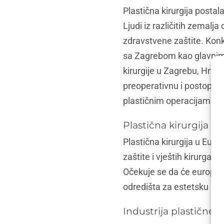
Plastična kirurgija postal
Ljudi iz različitih zemalj
zdravstvene zaštite. Konk
sa Zagrebom kao glavnim 
kirurgije u Zagrebu, Hrvats
preoperativnu i postopera
plastičnim operacijama u
Plastična kirurgija u
Plastična kirurgija u Eur
zaštite i vještih kirurga. 
Očekuje se da će europska 
odredišta za estetsku kiru
Industrija plastične k