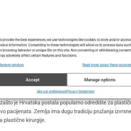
postoperativne njege koju pacijenti mogu očekivati tijekom
isokokvalitetnu prijeoperativnu i postoperativnu njegu tij
acijski proces je temeljit, a operaciju izvode iskusni kiru
o provide the best experiences, we use technologies like cookies to store and/or access
evice information. Consenting to these technologies will allow us to process data suc
u dobro organizirani i osiguravaju nesmetan i uspješan 
s browsing behavior or unique IDs on this site. Not consenting or withdrawing consent
ay adversely affect certain features and functions.
krbi i zadovoljstva pacijenata u Hrvatskoj s d
Manage vendors
Read more about these purpos
Accept
Manage options
i i zadovoljstva pacijenata u Hrvatskoj s drugim europsk
zdravstvene zaštite i korisničke usluge koje pacijenti mog
Opt-out preferences
Privacy Statement
zašto je Hrvatska postala popularno odredište za plastičnu
stvo pacijenata. Zemlja ima dugu tradiciju pružanja izvrsn
a plastične kirurgije.