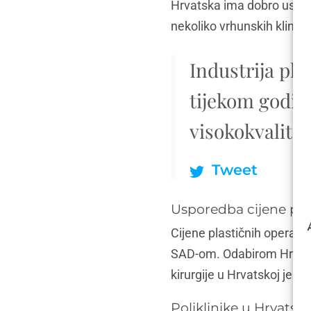
Hrvatska ima dobro uspost
nekoliko vrhunskih klinika, 
Industrija pla
tijekom godina
visokokvalite
Tweet
Usporedba cijene pla
Cijene plastičnih operaci
SAD-om. Odabirom Hrvatsk
kirurgije u Hrvatskoj je 
Poliklinike u Hrvatsk