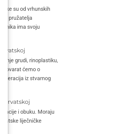
ić neke su od vrhunskih
ciju pružatelja
 klinika ima svoju
 Hrvatskoj
ćanje grudi, rinoplastiku,
 Razgovarat ćemo o
 operacija iz stvarnog
u Hrvatskoj
fikacije i obuku. Moraju
 Hrvatske liječničke