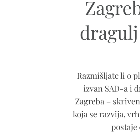
Zagreb
dragulj
Razmišljate li o p
izvan SAD-a i d
Zagreba – skriven
koja se razvija, v
postaje 