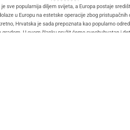
a je sve popularnija diljem svijeta, a Europa postaje sred
a dolaze u Europu na estetske operacije zbog pristupačnih c
retno, Hrvatska je sada prepoznata kao popularno odrediš
gradom. U ovom članku pružit ćemo sveobuhvatan i deta
ka, ističući njezinu industriju, vrhunske klinike, vrste zahv
tivnu skrb, pravna i etička pitanja , te preporuke osobama
 Hrvatskoj.
 Europi i popularnost estetskih zahvata
opi postala je popularna zbog pristupačnih cijena, visokok
Postao je središte kozmetičkih zahvata, privlačeći pacijente 
industrija plastične kirurgije brzo rasti, a Hrvatska pos
rgiju.
irurgije u Hrvatskoj i Zagrebu