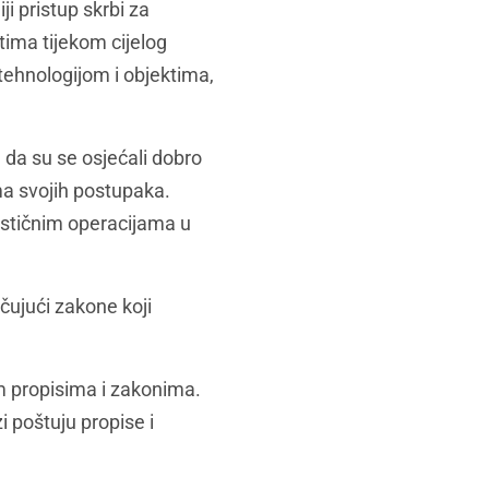
i pristup skrbi za
tima tijekom cijelog
tehnologijom i objektima,
 da su se osjećali dobro
ma svojih postupaka.
astičnim operacijama u
učujući zakone koji
im propisima i zakonima.
i poštuju propise i