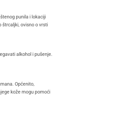
tenog punila i lokaciji
trcaljki, ovisno o vrsti
jegavati alkohol i pušenje.
retmana. Općenito,
ne njege kože mogu pomoći