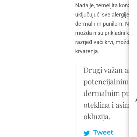
Nadalje, temeljita konzult
uključujući sve alergije, 
dermalnim punilom. Na pri
možda nisu prikladni kandi
razrjeđivači krvi, možda će
krvarenja.
Drugi važan aspe
potencijalnim r
dermalnim punilo
oteklina i asimet
okluzija.
Tweet