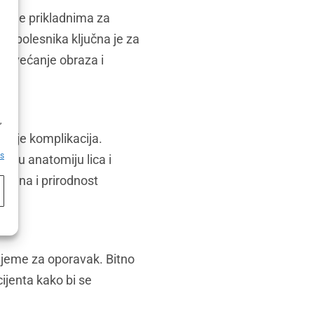
h čine prikladnima za
ba bolesnika ključna je za
 povećanje obraza i
h
,
avanje komplikacija.
es
tovu anatomiju lica i
tmana i prirodnost
rijeme za oporavak. Bitno
cijenta kako bi se