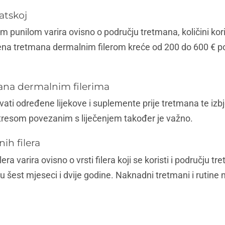
atskoj
 punilom varira ovisno o području tretmana, količini koriš
jena tretmana dermalnim filerom kreće od 200 do 600 € po š
ana dermalnim filerima
gavati određene lijekove i suplemente prije tretmana te izb
stresom povezanim s liječenjem također je važno.
ih filera
ra varira ovisno o vrsti filera koji se koristi i području t
eđu šest mjeseci i dvije godine. Naknadni tretmani i ruti