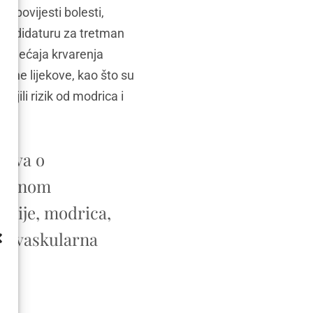
e povijesti bolesti,
u kandidaturu za tretman
oremećaja krvarenja
eđene lijekove, kao što su
anjili rizik od modrica i
rava o
etmanom
kcije, modrica,
 je vaskularna