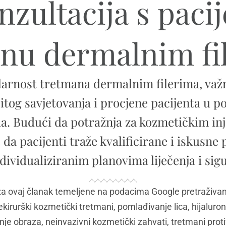
nzultacija s pac
anu dermalnim fi
larnost tretmana dermalnim filerima, važn
itog savjetovanja i procjene pacijenta u p
da. Budući da potražnja za kozmetičkim inj
da pacijenti traže kvalificirane i iskusne 
individualiziranim planovima liječenja i sig
 za ovaj članak temeljene na podacima Google pretraživanj
 nekirurški kozmetički tretmani, pomlađivanje lica, hijaluro
e obraza, neinvazivni kozmetički zahvati, tretmani proti