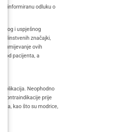
ese informiranu odluku o
igurnog i uspješnog
jedinstvenih značajki,
a razumijevanje ovih
ishod pacijenta, a
 komplikacija. Neophodno
e kontraindikacije prije
avama, kao što su modrice,