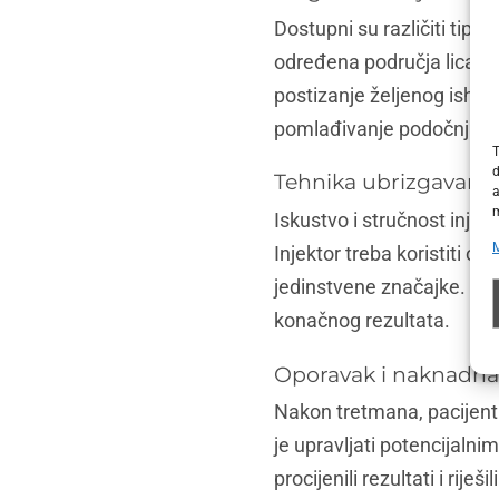
Dostupni su različiti tipo
određena područja lica. P
postizanje željenog ishod
pomlađivanje podočnjaka
T
d
Tehnika ubrizgavanja
a
m
Iskustvo i stručnost injek
Injektor treba koristiti o
jedinstvene značajke. Teh
konačnog rezultata.
Oporavak i naknadna
Nakon tretmana, pacijent 
je upravljati potencijalni
procijenili rezultati i riješi