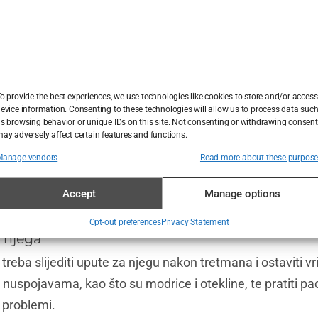
vi dermalnih punila, svaki s jedinstvenim svojstvima koja i
rilagodba planova liječenja na temelju individualnih potre
a. Uobičajene opcije liječenja uključuju povećanje usana,
.
o provide the best experiences, we use technologies like cookies to store and/or access
evice information. Consenting to these technologies will allow us to process data suc
 dermalnih filera
s browsing behavior or unique IDs on this site. Not consenting or withdrawing consent
ay adversely affect certain features and functions.
tora ključni su za postizanje optimalnih rezultata i izbjeg
Manage vendors
Read more about these purpos
dgovarajuće tehnike ubrizgavanja, uzimajući u obzir pacijen
nika injektora također može utjecati na dugotrajnost tre
Accept
Manage options
Opt-out preferences
Privacy Statement
 njega
treba slijediti upute za njegu nakon tretmana i ostaviti v
m nuspojavama, kao što su modrice i otekline, te pratiti pa
li problemi.