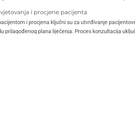
vjetovanja i procjene pacijenta
pacijentom i procjena ključni su za utvrđivanje pacijentov
u prilagođenog plana liječenja. Proces konzultacija uklju
jihovih motiva i ispitivanje njihove anatomije lica, tipa ko
ilagoditi liječenje kako bi postigao željeni ishod uz minimal
etovanja također pomaže osigurati da je pacijent dobro i
ja.
ntove anatomije, tipa kože i jedinstvenih značajki, temelj
đer uključuju utvrđivanje ciljeva i očekivanja pacijenta. 
oda, kao i njegovih očekivanja u pogledu dugotrajnosti lij
zumijevanje očekivanja pacijenta, injektor može pomoći
azgovarati o realnim ishodima i spriječiti nezadovoljstvo 