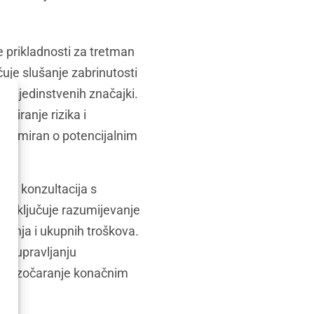
e prikladnosti za tretman
čuje slušanje zabrinutosti
že i jedinstvenih značajki.
iziranje rizika i
nformiran o potencijalnim
ita konzultacija s
To uključuje razumijevanje
ečenja i ukupnih troškova.
 u upravljanju
ili razočaranje konačnim