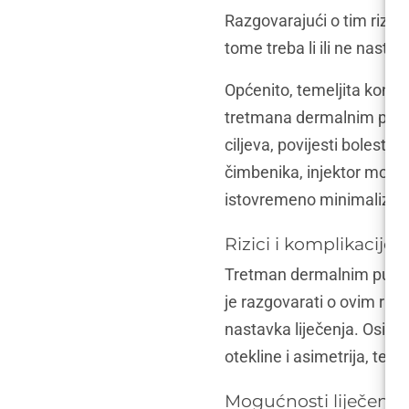
Razgovarajući o tim rizic
tome treba li ili ne nastavi
Općenito, temeljita konzul
tretmana dermalnim punilo
ciljeva, povijesti bolesti 
čimbenika, injektor može i
istovremeno minimalizira r
Rizici i komplikacije 
Tretman dermalnim punilom
je razgovarati o ovim rizi
nastavka liječenja. Osim 
otekline i asimetrija, te ka
Mogućnosti liječenja 