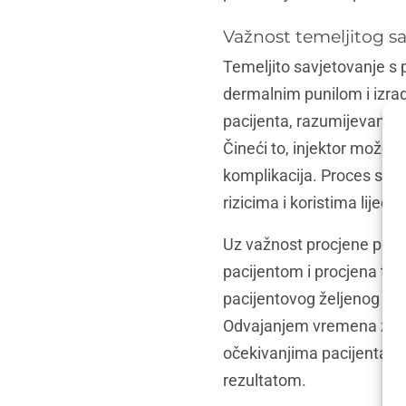
Važnost temeljitog sa
Temeljito savjetovanje s 
dermalnim punilom i izrad
pacijenta, razumijevanje n
Čineći to, injektor može pr
komplikacija. Proces savj
rizicima i koristima liječen
Uz važnost procjene pacije
pacijentom i procjena tako
pacijentovog željenog ish
Odvajanjem vremena za ra
očekivanjima pacijenta, r
rezultatom.