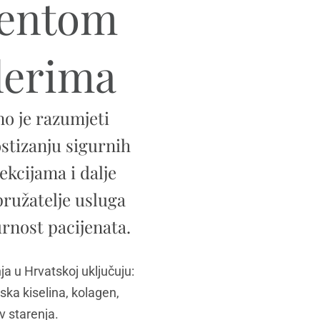
ijentom
lerima
o je razumjeti
ostizanju sigurnih
ekcijama i dalje
pružatelje usluga
urnost pacijenata.
a u Hrvatskoj uključuju:
nska kiselina, kolagen,
v starenja.