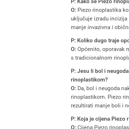
P: Kako se Piezo rinopla
O:
Piezo rinoplastika kor
uključuje izradu incizija
manje invazivna i običn
P: Koliko dugo traje op
O:
Općenito, oporavak na
s tradicionalnom rinopla
P: Jesu li bol i neugod
rinoplastikom?
O:
Da, bol i neugoda na
rinoplastikom. Piezo rin
rezultirati manje boli i
P: Koja je cijena Piezo 
O:
Cijena Piezo rinoplas