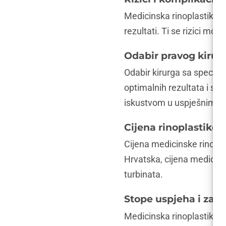
Medicinska rinoplastika no
rezultati. Ti se rizici mo
Odabir pravog kirur
Odabir kirurga sa specija
optimalnih rezultata i sman
iskustvom u uspješnim is
Cijena rinoplastike
Cijena medicinske rinoplas
Hrvatska, cijena medicins
turbinata.
Stope uspjeha i zado
Medicinska rinoplastika i