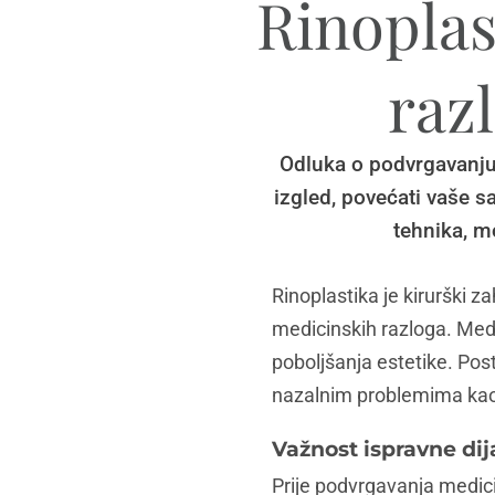
Rinoplas
razl
Odluka o podvrgavanju 
izgled, povećati vaše s
tehnika, mo
Rinoplastika je kirurški z
medicinskih razloga. Medic
poboljšanja estetike. Po
nazalnim problemima kao š
Važnost ispravne di
Prije podvrgavanja medicin