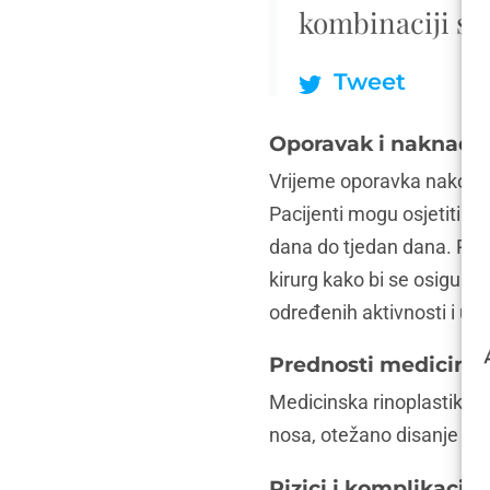
kombinaciji s 
Tweet
Oporavak i naknadn
Vrijeme oporavka nakon me
Pacijenti mogu osjetiti o
dana do tjedan dana. Paci
kirurg kako bi se osigural
određenih aktivnosti i uzi
Prednosti medicinsk
Medicinska rinoplastika 
nosa, otežano disanje i hr
Rizici i komplikacije