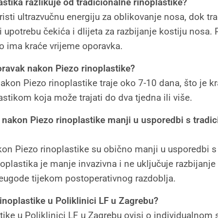
stika razlikuje od tradicionalne rinoplastike?
isti ultrazvučnu energiju za oblikovanje nosa, dok tr
 i upotrebu čekića i dlijeta za razbijanje kostiju nosa. 
o ima kraće vrijeme oporavka.
oravak nakon Piezo rinoplastike?
kon Piezo rinoplastike traje oko 7-10 dana, što je k
stikom koja može trajati do dva tjedna ili više.
a nakon Piezo rinoplastike manji u usporedbi s trad
kon Piezo rinoplastike su obično manji u usporedbi s
oplastika je manje invazivna i ne uključuje razbijanj
 neugode tijekom postoperativnog razdoblja.
rinoplastike u Poliklinici LF u Zagrebu?
tike u Poliklinici LF u Zagrebu ovisi o individualnom