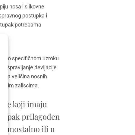
iju nosa i slikovne
ispravnog postupka i
ostupak potrebama
isno o specifičnom uzroku
a ispravljanje devijacije
jila veličina nosnih
nosnim zaliscima.
nte koji imaju
stupak prilagođen
samostalno ili u