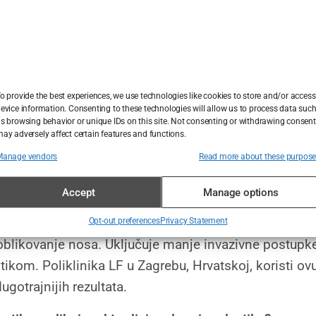
ožive značajno poboljšanje funkcije disanja i ukupne kvalit
g iskustva
bu, Hrvatska, pacijenti dobivaju personaliziranu pažnju i 
ali pozitivan i uspješan ishod medicinskog postupka rinop
o provide the best experiences, we use technologies like cookies to store and/or access
evice information. Consenting to these technologies will allow us to process data suc
s browsing behavior or unique IDs on this site. Not consenting or withdrawing consent
ay adversely affect certain features and functions.
Manage vendors
Read more about these purpos
itanja
Accept
Manage options
tika?
novija tehnika za oblikovanje nosa koja koristi ultraz
Opt-out preferences
Privacy Statement
 oblikovanje nosa. Uključuje manje invazivne postupk
ikom. Poliklinika LF u Zagrebu, Hrvatskoj, koristi ov
dugotrajnijih rezultata.