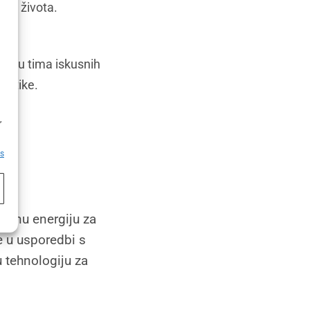
ete života.
njegu tima iskusnih
lastike.
h
,
es
vučnu energiju za
e u usporedbi s
u tehnologiju za