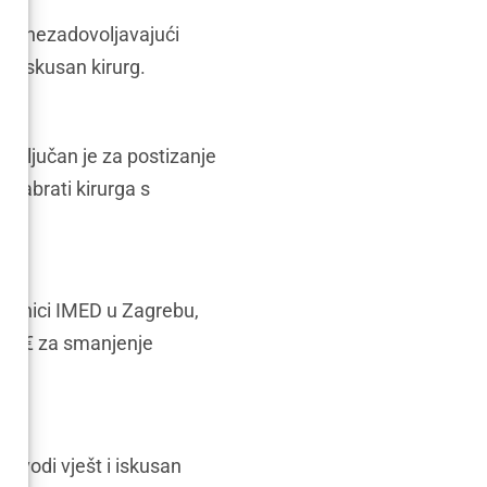
ije i nezadovoljavajući
 i iskusan kirurg.
i ključan je za postizanje
 odabrati kirurga s
iklinici IMED u Zagrebu,
500 € za smanjenje
izvodi vješt i iskusan