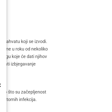
 zahvatu koji se izvodi.
estane u roku od nekoliko
njegu koje će dati njihov
učivati izbjegavanje
kao što su začepljenost
iratornih infekcija.