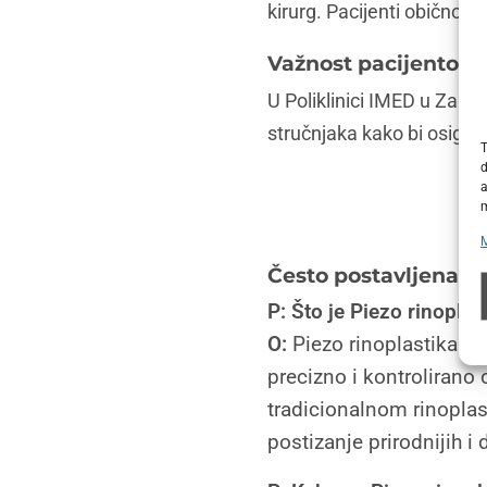
kirurg. Pacijenti obično d
Važnost pacijentovo
U Poliklinici IMED u Zagre
stručnjaka kako bi osigur
T
d
a
m
Često postavljena p
P: Što je Piezo rinoplas
O:
Piezo rinoplastika je 
precizno i kontrolirano
tradicionalnom rinoplast
postizanje prirodnijih i 