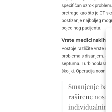
specifičan uzrok problema
pretrage kao što je CT sk
postizanje najboljeg mog
pojedinog pacijenta.
Vrste medicinskih z
Postoje različite vrste m
problema s disanjem. Jeda
septuma. Turbinoplastika 
školjki. Operacija nosnih
Smanjenje baze 
raširene nosni
individualnim 