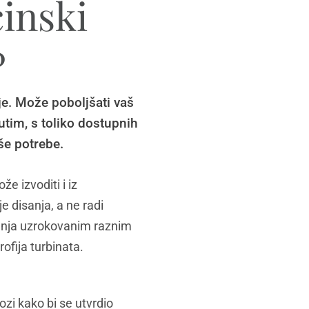
cinski
?
je. Može poboljšati vaš
utim, s toliko dostupnih
aše potrebe.
e izvoditi i iz
e disanja, a ne radi
sanja uzrokovanim raznim
ofija turbinata.
ozi kako bi se utvrdio