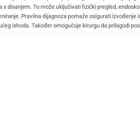
 s disanjem. To može uključivati fizički pregled, endoskop
eniranje. Pravilna dijagnoza pomaže osigurati izvođenje 
ućeg ishoda. Također omogućuje kirurgu da prilagodi p
ahvata rinoplastike
edicinskih postupaka rinoplastike koji se mogu izvesti, ov
n od najčešćih postupaka je septoplastika, koja se radi z
je još jedan postupak koji se može izvesti kako bi se sman
 zalistaka može se preporučiti pacijentima s kolabiranim 
alara još je jedna mogućnost za pacije
ce koje im ometaju disanje. Svaki je po
potrebama pacijenta i može se izvoditi 