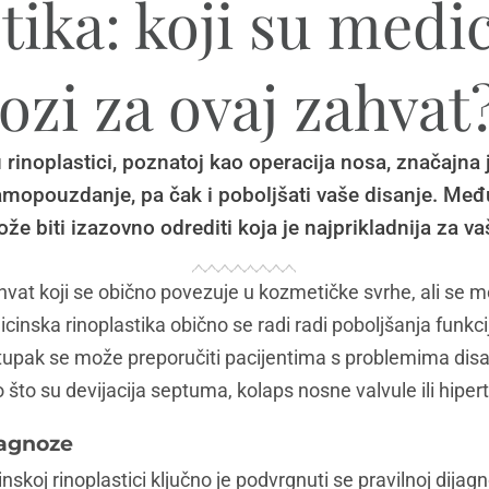
tika: koji su medi
ozi za ovaj zahvat
rinoplastici, poznatoj kao operacija nosa, značajna 
amopouzdanje, pa čak i poboljšati vaše disanje. Međ
že biti izazovno odrediti koja je najprikladnija za v
ahvat koji se obično povezuje u kozmetičke svrhe, ali se mož
inska rinoplastika obično se radi radi poboljšanja funkcij
stupak se može preporučiti pacijentima s problemima di
to su devijacija septuma, kolaps nosne valvule ili hipertr
jagnoze
skoj rinoplastici ključno je podvrgnuti se pravilnoj dijagn