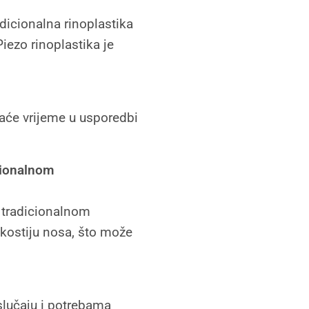
adicionalna rinoplastika
Piezo rinoplastika je
raće vrijeme u usporedbi
icionalnom
 tradicionalnom
e kostiju nosa, što može
 slučaju i potrebama