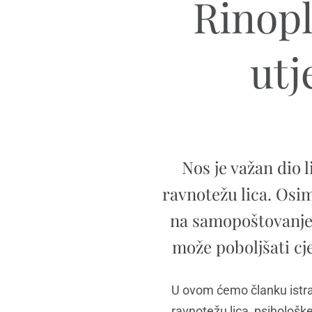
Rinopl
utj
Nos je važan dio l
ravnotežu lica. Osim
na samopoštovanje 
može poboljšati cj
U ovom ćemo članku istraži
ravnotežu lica, psihološ