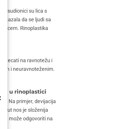
ji sudionici su lica s
pokazala da se ljudi sa
im licem. Rinoplastika
u utjecati na ravnotežu i
ričnim i neuravnoteženim.
lja u rinoplastici
ci. Na primjer, devijacija
vrnut nos je složenija
stike može odgovoriti na