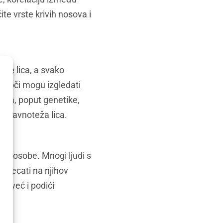
čite vrste krivih nosova i
ežje lica, a svako
sa oči mogu izgledati
loga, poput genetike,
iti ravnoteža lica.
e
je osobe. Mnogi ljudi s
tjecati na njihov
d, već i podići