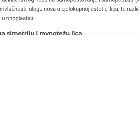
rivlačnosti, ulogu nosa u cjelokupnoj estetici lica, te razli
u rinoplastici.
a simetriju i ravnotežu lica
jecati na simetriju i ravnotežu lica. Nos je središnje obilj
i ravnotežu ostalih crta lica. Na primjer, zbog krivog no
krivljene. Devijacija nosa može biti posljedica mnogih raz
acije. Rinoplastikom se mogu ispraviti ove devijacije i vrat
rivog nosa na samopoštovanje i samopouzdanj
mati psihološke učinke na samopoštovanje i samopouzdan
 samosvjesno i posramljeno zbog svog izgleda, što može u
život. Rinoplastika ne samo da može poboljšati fizički izgle
štovanje.