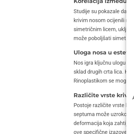
Korelacija između kr
Studije su pokazale da kri
krivim nosom ocijenili ma
simetričnim licem, uključu
može poboljšati simetriju 
Uloga nosa u estetici
Nos igra ključnu ulogu u c
sklad drugih crta lica. K
Rinoplastikom se mogu ispr
Različite vrste krivi
Postoje različite vrste kr
septuma može uzrokovati d
deformacija koja zahtijeva
ove specifične izazove i p