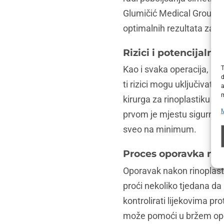
Glumičić Medical Group u 
optimalnih rezultata za sv
Rizici i potencijaln
Kao i svaka operacija, ri
T
d
ti rizici mogu uključivati 
a
m
kirurga za rinoplastiku m
prvom je mjestu sigurnost 
sveo na minimum.
Proces oporavka nak
Oporavak nakon rinoplast
proći nekoliko tjedana da
kontrolirati lijekovima pr
može pomoći u bržem opor