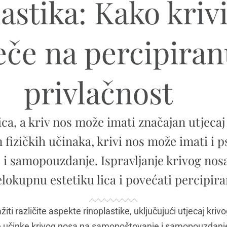
astika: Kako kriv
eče na percipira
privlačnost
ica, a kriv nos može imati značajan utjecaj
 fizičkih učinaka, krivi nos može imati i 
i samopouzdanje. Ispravljanje krivog nos
elokupnu estetiku lica i povećati percipira
ti različite aspekte rinoplastike, uključujući utjecaj krivo
ke učinke krivog nosa na samopoštovanje i samopouzdanje