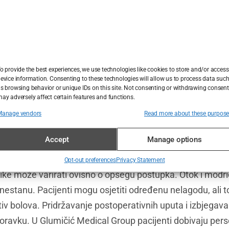
Hrvatskoj koristi napredne tehnike, poput ultrazvučne rin
oje pacijente.
e komplikacije povezane s rinoplastikom
noplastika nosi određene rizike i moguće komplikacije. Kod
o provide the best experiences, we use technologies like cookies to store and/or access
evice information. Consenting to these technologies will allow us to process data suc
poteškoće s disanjem, krvarenje, infekciju i ožiljke. Odabir 
s browsing behavior or unique IDs on this site. Not consenting or withdrawing consent
ay adversely affect certain features and functions.
ože pomoći smanjiti te rizike i osigurati uspješan ishod. 
Manage vendors
Read more about these purpos
pacijenata i koristi najnovije tehnike i tehnologije kako bi
Accept
Manage options
on rinoplastike
Opt-out preferences
Privacy Statement
ike može varirati ovisno o opsegu postupka. Otok i modri
 nestanu. Pacijenti mogu osjetiti određenu nelagodu, ali 
otiv bolova. Pridržavanje postoperativnih uputa i izbjegav
avku. U Glumičić Medical Group pacijenti dobivaju perso