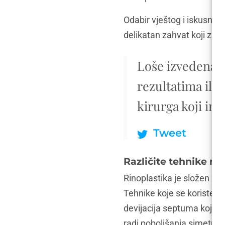
Odabir vještog i iskusnog k
delikatan zahvat koji zaht
Loše izvedena r
rezultatima ili 
kirurga koji im
Tweet
Različite tehnike rin
Rinoplastika je složen za
Tehnike koje se koriste z
devijacija septuma koja mo
radi poboljšanja simetrije