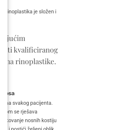
a. Rinoplastika je složen i
avajućim
rati kvalificiranog
ima rinoplastike.
g nosa
rebama svakog pacijenta.
 kojom se rješava
oblikovanje nosnih kostiju
 i postići željeni oblik.