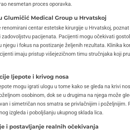
urao nesmetan proces oporavka.
 u Glumičić Medical Group u Hrvatskoj
 renomirani centar estetske kirurgije u Hrvatskoj, poznat
ti zadovoljstvu pacijenata. Pacijenti mogu očekivati gosto
 njegu i fokus na postizanje željenih rezultata. Klinika ko
acijenti imaju pristup višejezičnom timu stručnjaka koji p
ije ljepote i krivog nosa
jepote mogu igrati ulogu u tome kako se gleda na krivi n
poželjnom osobinom, dok se u drugima na njega može gle
avan i simetričan nos smatra se privlačnijim i poželjnijim
nog izgleda i poboljšanju ukupnog sklada lica.
 i postavljanje realnih očekivanja