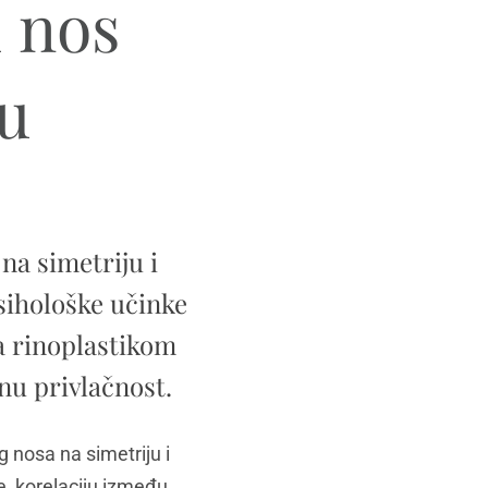
i nos
nu
 na simetriju i
psihološke učinke
a rinoplastikom
nu privlačnost.
g nosa na simetriju i
, korelaciju između