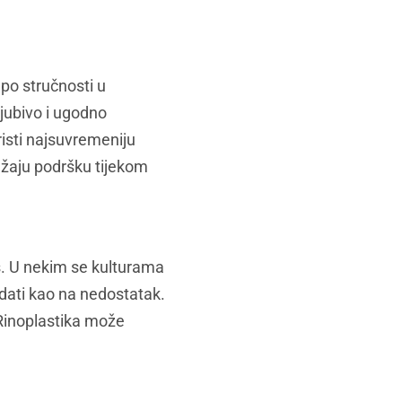
 po stručnosti u
ljubivo i ugodno
risti najsuvremeniju
ružaju podršku tijekom
os. U nekim se kulturama
dati kao na nedostatak.
. Rinoplastika može