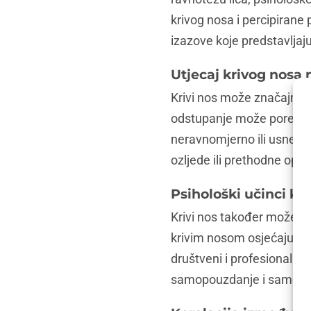
krivog nosa i percipirane p
izazove koje predstavljaju 
Utjecaj krivog nosa n
Krivi nos može značajno ut
odstupanje može poremetit
neravnomjerno ili usne is
ozljede ili prethodne oper
Psihološki učinci k
Krivi nos također može i
krivim nosom osjećaju se
društveni i profesionalni 
samopouzdanje i samopo