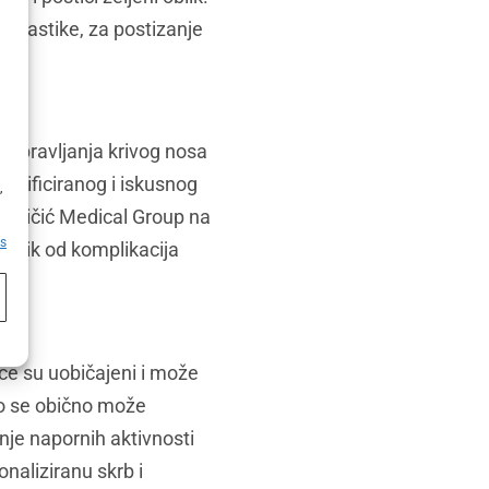
oplastike, za postizanje
 ispravljanja krivog nosa
h
kvalificiranog i iskusnog
,
Glumičić Medical Group na
es
 rizik od komplikacija
ce su uobičajeni i može
to se obično može
anje napornih aktivnosti
naliziranu skrb i