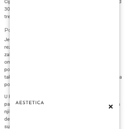
Cijene konturiranja lica dermalnim filerima kreću se od
300 do 700 € po špricu, ovisno o području koje se
tretira.
Postupni rezultati s dermalnim punilima
Jedna od ključnih prednosti dermalnih filera je da su
rezultati postupni i suptilni. Za razliku od kirurških
zahvata, gdje su rezultati trenutni i dramatični, filera
omogućuju pacijentima postizanje željenog ishoda
postupno tijekom vremena. Ovaj postupni pristup
također olakšava prilagođavanje plana liječenja prema
potrebi.
U Poliklinici LF liječnici blisko surađuju sa svojim
pacijentima kako bi razvili plan liječenja koji odgovara
njihovim specifičnim potrebama i ciljevima. Cijena
dermalnih filera u Poliklinici LF odražava postupnost i
suptilnost tretmana.