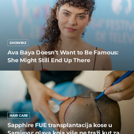
SHOWBIZ
Ava Baya Doesn’t Want to Be Famous:
She Might Still End Up There
HAIR CARE
Sapphire FUE transplantacija kose u
Sarajevu: glava koja više ne traži kut za