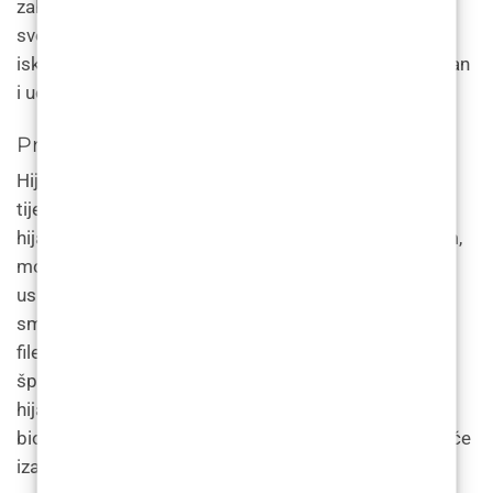
zahvaćena područja, gdje zapunjuje kožu i zaglađuje
sve bore i nabore. Ključno je odabrati kvalificiranog i
iskusnog pružatelja usluga kako bi tretman bio siguran
i učinkovit.”
Prednosti filera hijaluronske kiseline
Hijaluronska kiselina je prirodna tvar koja se nalazi u
tijelu i koja privlači vodu i daje volumen koži. Fileri
hijaluronske kiseline, kao što su Restylane i Juvederm,
mogu se koristiti za dodavanje volumena obrazima,
usnama i nazolabijalnim borama. Također mogu
smanjiti pojavu finih linija i bora. Cijene hijaluronskih
filera u Poliklinici LF kreću se od 250 do 500 € po
špricu, ovisno o području koje se tretira. Fileri
hijaluronske kiseline popularni su jer su
biokompatibilni, što znači da je mala vjerojatnost da će
izazvati alergijsku reakciju.