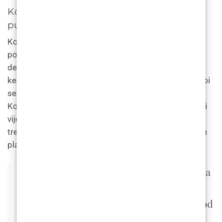
Kombinirani tretmani s dermalnim
punilima
Kombinirani tretmani s dermalnim filerima mogu
poboljšati rezultate pomlađivanja lica. Na primjer,
dermalni fileri mogu se kombinirati s botoksom,
kemijskim pilinzima i laserskim resurfacingom kako bi
se postiglo sveobuhvatnije pomlađivanje lica.
Kombinirani tretmani također mogu pomoći produžiti
vijek trajanja dermalnih filera. Cijene kombiniranih
tretmana u Poliklinici LF variraju ovisno o konkretnom
planu liječenja.
Dermalni fileri također se mogu koristiti za
rješavanje podočnjaka i podočnjaka.
Tretman uključuje ubrizgavanje filera ispod
očiju kako bi se popunile udubine i