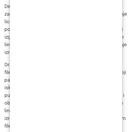
Dermalni fileri ne služe samo za vraćanje volumena i
zaglađivanje bora, već se mogu koristiti i za oblikovanje
lica. Tretman uključuje ubrizgavanje filera u određena
područja lica kako bi se stvorio definiraniji i isklesaniji
izgled. Na primjer, fileri se mogu koristiti za definiranje
linije čeljusti, naglašavanje jagodičnih kostiju i stvaranje
izraženije brade.
Dr. Filipović objašnjava: “Konturiranje lica dermalnim
filerima popularan je nekirurški kozmetički tretman koji
pacijentima može pomoći u postizanju definiranijeg i
isklesanijeg izgleda. Tretman uključuje ubrizgavanje
punila u određena područja lica kako bi se poboljšala i
oblikovala konture lica. To može uključivati definiranje
linije čeljusti, naglašavanje jagodica i stvaranje
izraženije brade.” i dodaje: “Konturiranje lica dermalnim
filerima minimalno je invazivan postupak koji nudi