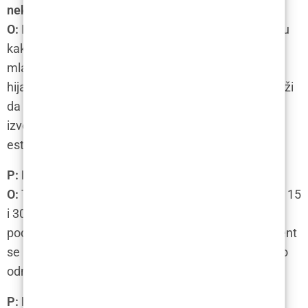
nekirurškoj revitalizaciji lica?
O:
Dermalni fileri su gelovi koji se ubrizgavaju u kožu
kako bi se ispunili nedostaci, popunile bore i dali
mladenački izgled licu. Najčešći sastojak je
hijaluronska kiselina, koja privlači vodu i pomaže koži
da ostane hidratizirana. Ovaj postupak se obično
izvodi u klinici od strane licenciranih stručnjaka za
estetiku.
P: Koliko dugo traje tretman dermalnim filerima?
O:
Tretman dermalnim filerima obično traje između 15
i 30 minuta, ovisno o količini filera koji se koristi i na
području lica koje se tretira. Nakon tretmana, pacijent
se može vratiti u svoj uobičajeni ritam života gotovo
odmah.
P: Koji su najčešći nuspojave tretmana dermalnim