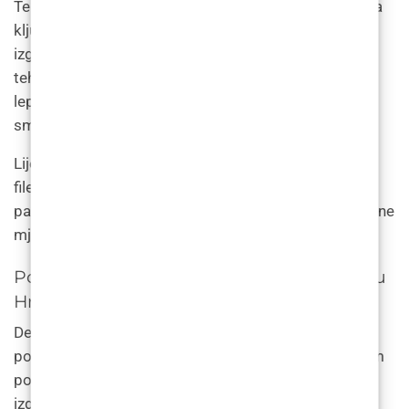
Tehnika ubrizgavanja koja se koristi za dermalne filera
ključna je za postizanje sigurnih rezultata prirodnog
izgleda. U Poliklinici LF liječnici koriste kombinaciju
tehnika, uključujući linearno uvlačenje niti, šrafiranje i
lepezasto, kako bi osigurali optimalne rezultate i
smanjili rizik od komplikacija.
Liječnici također koriste visokokvalitetne dermalne
filera koje je odobrila FDA kako bi osigurali sigurnost
pacijenata. Cijene u Poliklinici LF odražavaju sigurnosne
mjere i tehniku ubrizgavanja koju koriste liječnici.
Pomlađivanje čeljusti dermalnim filerima u
Hrvatskoj
Dermalni fileri također se mogu koristiti za
pomlađivanje linije čeljusti dodavanjem volumena tom
području i stvaranjem definiranijeg i mladolikijeg
izgleda. Ovaj tretman posebno je popularan kod