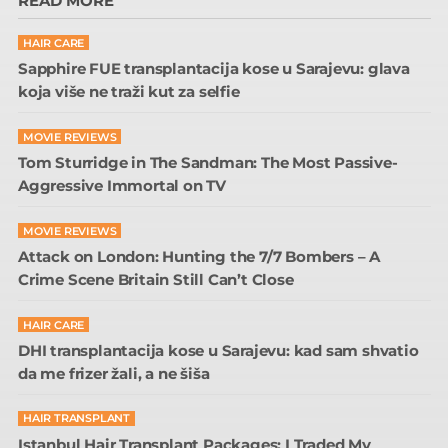
READ MORE
HAIR CARE
Sapphire FUE transplantacija kose u Sarajevu: glava
koja više ne traži kut za selfie
MOVIE REVIEWS
Tom Sturridge in The Sandman: The Most Passive-
Aggressive Immortal on TV
MOVIE REVIEWS
Attack on London: Hunting the 7/7 Bombers – A
Crime Scene Britain Still Can’t Close
HAIR CARE
DHI transplantacija kose u Sarajevu: kad sam shvatio
da me frizer žali, a ne šiša
HAIR TRANSPLANT
Istanbul Hair Transplant Packages: I Traded My