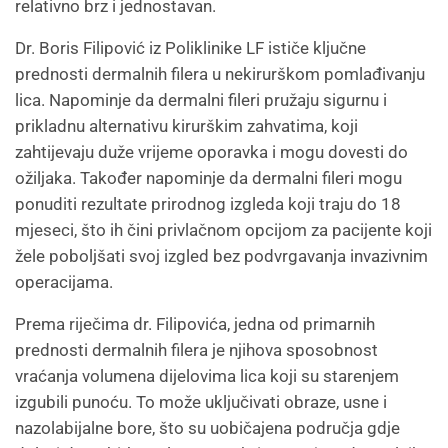
relativno brz i jednostavan.
Dr. Boris Filipović iz Poliklinike LF ističe ključne
prednosti dermalnih filera u nekirurškom pomlađivanju
lica. Napominje da dermalni fileri pružaju sigurnu i
prikladnu alternativu kirurškim zahvatima, koji
zahtijevaju duže vrijeme oporavka i mogu dovesti do
ožiljaka. Također napominje da dermalni fileri mogu
ponuditi rezultate prirodnog izgleda koji traju do 18
mjeseci, što ih čini privlačnom opcijom za pacijente koji
žele poboljšati svoj izgled bez podvrgavanja invazivnim
operacijama.
Prema riječima dr. Filipovića, jedna od primarnih
prednosti dermalnih filera je njihova sposobnost
vraćanja volumena dijelovima lica koji su starenjem
izgubili punoću. To može uključivati obraze, usne i
nazolabijalne bore, što su uobičajena područja gdje