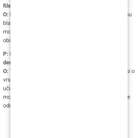
filerima?
O:
Nuspojave tretmana dermalnim filerima obično su
blage i kratkotrajne, uključujući oticanje, crvenilo i
modrice na mjestu ubrizgavanja. Ove nuspojave
obično nestaju nakon nekoliko dana.
P: Koliko često bih trebao/a ponavljati tretman
dermalnim filerima?
O:
Trajanje učinka tretmana dermalnim filerima ovisi o
vrsti filera i području lica koje se tretira. U prosjeku,
učinak traje između 6 i 18 mjeseci. Nakon toga,
možete odlučiti hoćete li ponoviti tretman kako biste
održali željeni izgled.