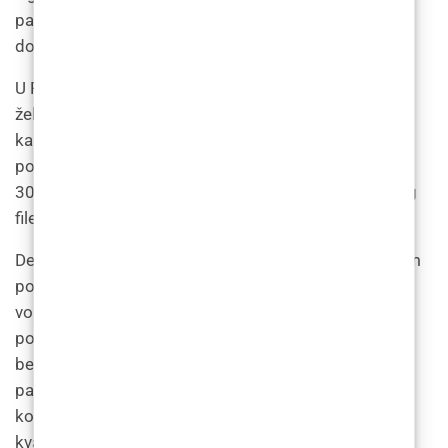
pacijenata koji su zbog starenja izgubili volumen u
donjem dijelu lica.
U Poliklinici LF liječnici koriste niz filera za postizanje
željenog rezultata, uključujući hijaluronsku kiselinu,
kalcijev hidroksilapatit i polilaktičnu kiselinu. Cijene
pomlađivanja čeljusti dermalnim filerima kreću se od
300 do 700 € po štrcaljki, ovisno o količini potrebnog
filera.
Dermalni fileri postali su sve popularniji u nekirurškom
pomlađivanju lica zbog svoje sposobnosti vraćanja
volumena, izglađivanja bora i sitnih linija te
poboljšavanja crta lica uz minimalno vrijeme zastoja i
bez operacije. U Poliklinici LF u Zagrebu, Hrvatska,
pacijenti imaju pristup nizu različitih filera i
kombiniranih tretmana, koje provode iskusni i
kvalificirani praktičari.