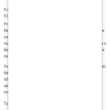
Kako se pripremiti za tretman dermalnim
filerom
Prije nego što se podvrgnete tretmanu dermalnim
filerom, neophodno je pravilno se pripremiti kako biste
osigurali optimalne rezultate. Pacijenti bi trebali
razgovarati o svim medicinskim stanjima ili lijekovima s
liječnikom kako bi bili sigurni da nema kontraindikacija
za liječenje.
Osim toga, pacijenti bi prije tretmana trebali izbjegavati
lijekove za razrjeđivanje krvi, alkohol i pretjerano
izlaganje suncu. Liječnici Poliklinike LF daju detaljne
upute za pripremu kako bi se osigurali optimalni
rezultati.
Tehnika ubrizgavanja i sigurnost