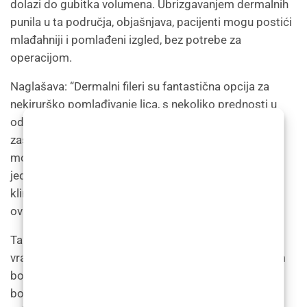
dolazi do gubitka volumena. Ubrizgavanjem dermalnih
punila u ta područja, objašnjava, pacijenti mogu postići
mlađahniji i pomlađeni izgled, bez potrebe za
operacijom.
Naglašava: “Dermalni fileri su fantastična opcija za
nekirurško pomlađivanje lica, s nekoliko prednosti u
odnosu na kirurške zahvate. Nude minimalno vrijeme
zastoja, bez ožiljaka i rezultate prirodnog izgleda koji
mogu trajati do 18 mjeseci. Tretman je relativno brz i
jednostavno, za manje od sat vremena. Cijene u LF
klinici u Zagrebu kreću se od 250-500 € po štrcaljki,
ovisno o vrsti punila.”
Također dodaje: “Dermalni fileri mogu se koristiti za
vraćanje volumena obrazima, usnama i nazolabijalnim
borama, a također mogu smanjiti pojavu sitnih linija i
bora. To se postiže ubrizgavanjem filera izravno u