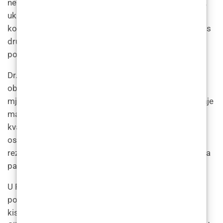
nekoliko prednosti u odnosu na kirurške mogućnosti,
uključujući nedostatak vremena i manji rizik od
komplikacija. Također se može izvoditi u kombinaciji s
drugim nekirurškim tretmanima, kao što je Botox,
postići sveobuhvatnije pomlađivanje lica.”
Dr. Filipović također napominje kako rezultati
oblikovanja lica dermalnim filerima traju i do 18
mjeseci, a tretman je relativno brz i jednostavan te traje
manje od sat vremena. Međutim, ključno je odabrati
kvalificiranog i iskusnog pružatelja usluga kako bi se
osiguralo da je tretman siguran i učinkovit, te da su
rezultati prirodnog izgleda i proporcionalni crtama lica
pacijenta.
U Poliklinici LF liječnici koriste niz različitih filera za
postizanje željene konture, uključujući hijaluronsku
kiselinu, kalcijev hidroksilapatit i polilaktičnu kiselinu.