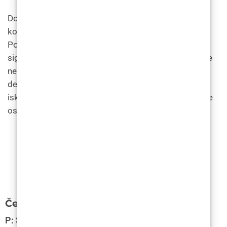
Dok cijena dermalnih filera varira ovisno o vrsti filera
koji se koristi i području koje se tretira, cijene u
Poliklinici LF odražavaju stručnost praktičara, mjere
sigurnosti i visokokvalitetne filere koji se koriste. Prije
nego što se podvrgnete bilo kojem tretmanu
dermalnim punilom, važno je odabrati kvalificiranog i
iskusnog praktičara i pravilno se pripremiti kako biste
osigurali optimalne rezultate.
Često postavljena pitanja
P: Što su dermalni fileri i kako se koriste u