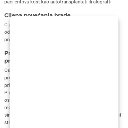
pacijentovu kost kao autotransplantati ili alografti.
Cijena povećanja brade
Cijena povećanja brade presađivanjem kosti kreće se
od 500 € do 3000 €, ovisno o vrsti koštanog
presađivanja.
Prednosti povećanja brade s
presađivanjem kosti
Osim poboljšanja izgleda brade, povećanje brade
presađivanjem kosti ima još nekoliko prednosti. Na
primjer, može poboljšati disanje, govor i žvakanje.
Povećanje brade presađivanjem kosti može pomoći
osobama s nerazvijenom ili malom bradom, što
rezultira izraženijom linijom čeljusti i poboljšanom
simetrijom lica. Štoviše, postupak također može riješiti
strukturalne probleme, poput malokluzije, i smanjiti