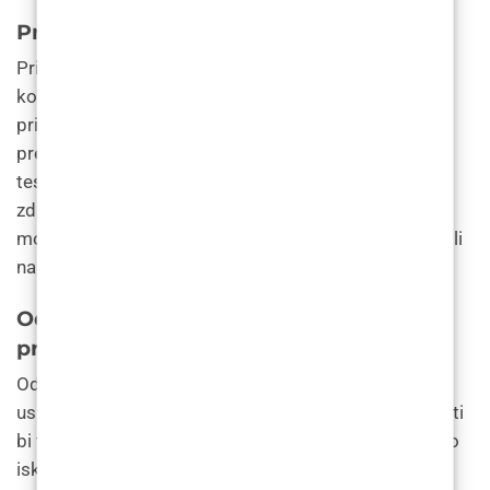
Preoperativna procjena
Prije podvrgavanja povećanju brade presađivanjem
kosti, pacijenti će biti podvrgnuti temeljitoj
prijeoperativnoj procjeni, koja može uključivati krvne
pretrage, rendgenske snimke i CT snimke. Ovi se
testovi koriste za procjenu pacijentovog ukupnog
zdravlja i gustoće kostiju te za prepoznavanje svih
mogućih komplikacija koje se mogu pojaviti tijekom ili
nakon operacije.
Odabir kirurga za povećanje brade
presađivanjem kosti
Odabir kvalificiranog i iskusnog kirurga ključan je za
uspjeh povećanja brade presađivanjem kosti. Pacijenti
bi trebali potražiti kirurga koji je certificiran, ima veliko
iskustvo u izvođenju zahvata i ima dobru evidenciju