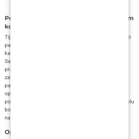
Tweet
Postupak povećanja brade presađivanjem
kosti
Tijekom predoperativne pripreme, kirurg će pregledati
pacijentovu povijest bolesti i obaviti fizički pregled
kako bi se uvjerio da je dovoljno zdrav za operaciju.
Sama operacija obično uključuje opću anesteziju i
pravljenje reza unutar usta ili ispod brade. Kirurg će
zatim uzeti mali komadić kosti s drugog dijela
pacijentova tijela i presaditi ga na bradu. Nakon
operacije, pacijenti će morati slijediti strogi
postoperativni plan njege, koji može uključivati kontrolu
boli, nošenje kompresijske odjeće i izbjegavanje
napornih aktivnosti nekoliko tjedana.
Oporavak i naknadna njega