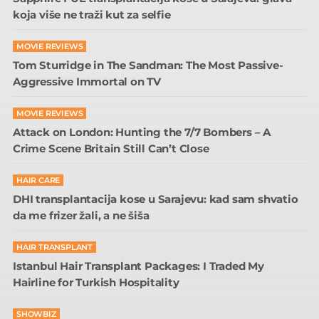
koja više ne traži kut za selfie
MOVIE REVIEWS
Tom Sturridge in The Sandman: The Most Passive-
Aggressive Immortal on TV
MOVIE REVIEWS
Attack on London: Hunting the 7/7 Bombers – A
Crime Scene Britain Still Can’t Close
HAIR CARE
DHI transplantacija kose u Sarajevu: kad sam shvatio
da me frizer žali, a ne šiša
HAIR TRANSPLANT
Istanbul Hair Transplant Packages: I Traded My
Hairline for Turkish Hospitality
SHOWBIZ