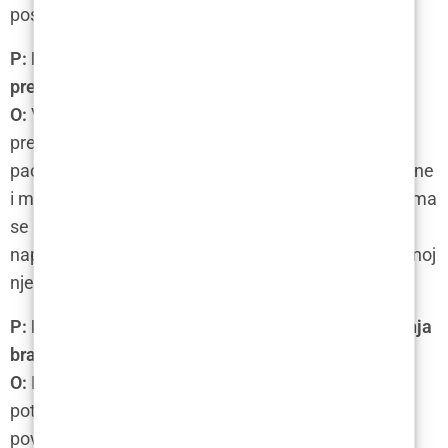
postoperativni oporavak.
P: Koliko je vrijeme oporavka za povećanje brade
presađivanjem kosti?
O:
Vrijeme oporavka za povećanje brade
presađivanjem kosti razlikuje se od pacijenta do
pacijenta. Međutim, pacijenti obično osjećaju otekline
i modrice oko dva tjedna nakon postupka. Pacijentima
se savjetuje da tijekom tog vremena izbjegavaju
naporne aktivnosti i da slijede upute o postoperativnoj
njezi koje im daje njihov kirurg.
P: Koji su potencijalni rizici i komplikacije povećanja
brade presađivanjem kosti?
O:
Kao i kod svakog kirurškog zahvata, postoje
potencijalni rizici i komplikacije povezani s
povećanjem brade presađivanjem kosti. To može