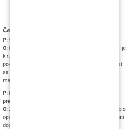
Često postavljena pitanja
P: Što je povećanje brade presađivanjem kosti?
O:
Povećanje brade presađivanjem kosti kozmetički je
kirurški zahvat koji uključuje preoblikovanje i
povećanje brade pomoću presađivanja kosti. Zahvat
se izvodi pod anestezijom, a uključuje pravljenje
malog reza za umetanje koštanih transplantata.
P: Koliko dugo traje postupak povećanja brade
presađivanjem kosti?
O:
Zahvat obično traje od jednog do dva sata, ovisno o
opsegu operacije. Međutim, pacijenti trebaju planirati
dodatno vrijeme za predoperativne pripreme i