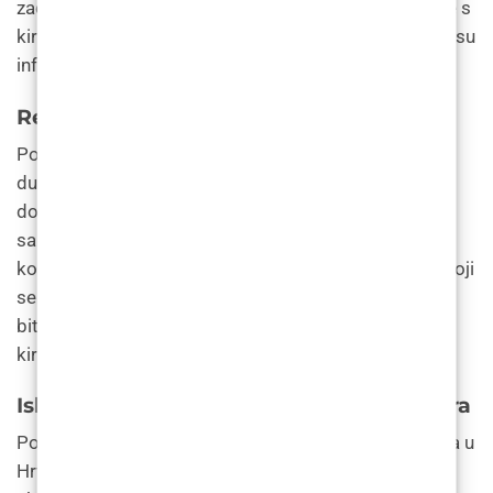
zadovoljstva pacijenata. Online pregledi i konzultacije s
kirurgom također mogu pomoći pacijentima da donesu
informiranu odluku.
Rezultati i dugoročni izgledi
Povećanje brade presađivanjem kosti može dati
dugotrajne rezultate, pri čemu mnogi pacijenti
doživljavaju poboljšanu ravnotežu lica i povećanje
samopouzdanja. Međutim, postoji rizik od
komplikacija, poput infekcije ili pomaka implantata, koji
se mogu pojaviti tijekom vremena. Pacijenti bi trebali
biti svjesni ovih rizika i redovito kontrolirati svog
kirurga kako bi pratili dugovječnost brade.
Iskustvo pacijenata u Poliklinici Superiora
Poliklinika Superiora je ugledna zdravstvena ustanova u
Hrvatskoj koja se specijalizirala za estetsku kirurgiju,