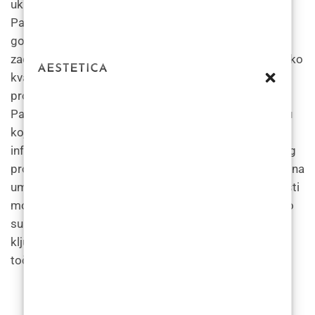
uključujući povećanje brade presađivanjem kosti.
Pacijenti koji su obavili zahvat u Poliklinici Superiora
govore o pozitivnim iskustvima i visokom stupnju
zadovoljstva. Tim klinike sastavljen od iskusnih i visoko
kvalificiranih kirurga, kao i njihovi najsuvremeniji
prostori i oprema, doprinose njihovom uspjehu.
Pacijenti također cijene personaliziranu njegu i pažnju
koju dobivaju, a članovi osoblja pružaju detaljne
informacije o postupku i nude podršku tijekom cijelog
procesa oporavka. Međutim, pacijenti bi trebali imati na
umu da cijene za povećanje brade presađivanjem kosti
mogu varirati ovisno o različitim čimbenicima kao što
su opseg liječenja, lokacija i iskustvo kirurga, te je
ključno konzultirati se s klinikom kako bi se dobila
točna citat.