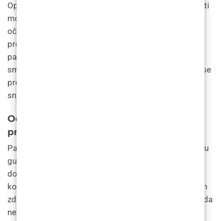
Oporavak nakon povećanja brade presađivanjem kosti
može trajati nekoliko tjedana, a pacijenti bi trebali
očekivati otekline, modrice i nelagodu. Kirurg će
propisati lijekove protiv bolova za ublažavanje boli, a
pacijenti će morati držati glavu podignutu kako bi
smanjili oteklinu. Tijekom perioda oporavka također se
preporučuje konzumacija meke hrane i izbjegavanje
snažnih aktivnosti. Neophodni su kontrolni
Odabir pacijenata za povećanje brade
presađivanjem kosti
Pacijenti koji su dobrog općeg zdravlja, imaju dovoljnu
gustoću kostiju i imaju realna očekivanja obično su
dobri kandidati za povećanje brade presađivanjem
kosti. Međutim, pacijenti koji imaju povijest određenih
zdravstvenih stanja ili uzimaju određene lijekove možda
neće biti prikladni za postupak.