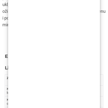
uključivati krvarenje, infekciju, oštećenje živaca i
ožiljke. Međutim, uz pravilnu prijeoperacijsku procjenu
i postoperativnu njegu, rizici se mogu svesti na
minimum.
Estetska kirugija – Cijene u Hrvatskoj
Lice i vrat
Zahvat
Cijena
Cijena (kn)
(€)
Korekcija očnih kapaka (donji ili gornji) –
1.062
8.001,64
lokalna anestezija
Korekcija očnih kapaka (donji ili gornji) –
1.593
12.002,46
opća anestezija