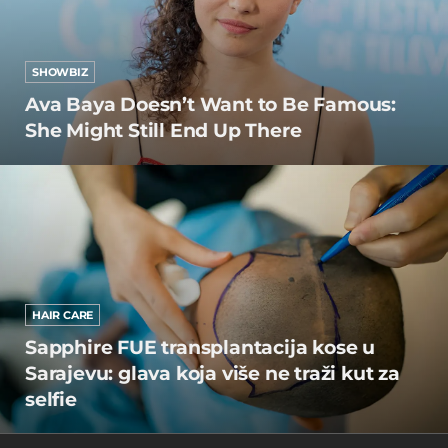
SHOWBIZ
Ava Baya Doesn’t Want to Be Famous:
She Might Still End Up There
HAIR CARE
Sapphire FUE transplantacija kose u
Sarajevu: glava koja više ne traži kut za
selfie