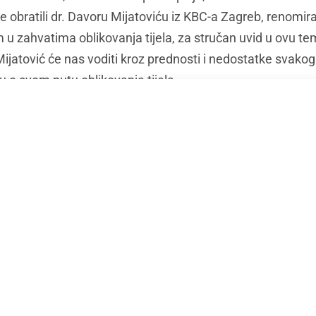
e obratili dr. Davoru Mijatoviću iz KBC-a Zagreb, renomi
 u zahvatima oblikovanja tijela, za stručan uvid u ovu t
. Mijatović će nas voditi kroz prednosti i nedostatke svak
u o svom putu oblikovanja tijela.
atezanje trbuha)
 poznata kao zatezanje trbuha, jedan je od najčešćih zah
 težine. Ovaj postupak uključuje uklanjanje viška kože 
h mišića i pomicanje pupka. Abdominoplastika može pobolj
ti cjelokupni izgled trbuha. Troškovi abdominoplastike u H
opsegu zahvata.
postupak oblikovanja tijela koji uključuje uklanjanje višk
i trbuh, bedra, ruke i stražnjicu. Ovaj postupak može poboljša