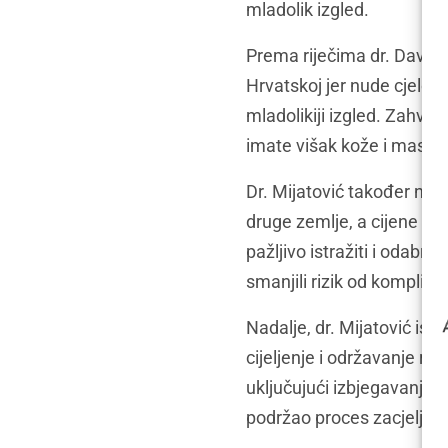
mladolik izgled.
Prema riječima dr. Davora 
Hrvatskoj jer nude cjelovi
mladolikiji izgled. Zahvat 
imate višak kože i masnoće
Dr. Mijatović također nap
druge zemlje, a cijene s
pažljivo istražiti i odabr
smanjili rizik od komplikac
Nadalje, dr. Mijatović ist
cijeljenje i održavanje rezu
uključujući izbjegavanje n
podržao proces zacjeljiva