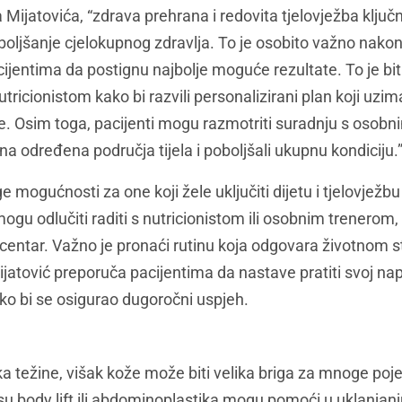
 Mijatovića, “zdrava prehrana i redovita tjelovježba ključ
oboljšanje cjelokupnog zdravlja. To je osobito važno nako
cijentima da postignu najbolje moguće rezultate. To je bi
nutricionistom kako bi razvili personalizirani plan koji uzim
ve. Osim toga, pacijenti mogu razmotriti suradnju s osobni
 na određena područja tijela i poboljšali ukupnu kondiciju.
mogućnosti za one koji žele uključiti dijetu i tjelovježbu
mogu odlučiti raditi s nutricionistom ili osobnim trenerom, 
ess centar. Važno je pronaći rutinu koja odgovara životnom s
ijatović preporuča pacijentima da nastave pratiti svoj nap
ako bi se osigurao dugoročni uspjeh.
 težine, višak kože može biti velika briga za mnoge poj
 su body lift ili abdominoplastika mogu pomoći u uklanjanj