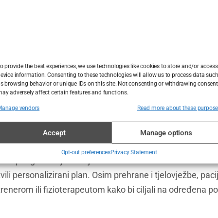
nuti da je kompresijska odjeća bitan aspe
 je nositi prema uputama kirurga. Pacijenti
obzir cijenu ove odjeće kada planiraju pro
o provide the best experiences, we use technologies like cookies to store and/or access
anja tijela.
evice information. Consenting to these technologies will allow us to process data suc
s browsing behavior or unique IDs on this site. Not consenting or withdrawing consent
ay adversely affect certain features and functions.
Manage vendors
Read more about these purpos
Accept
Manage options
težine, održavanje zdrave prehrane i rutine vježbanja k
Opt-out preferences
Privacy Statement
lokupnog zdravlja. Pacijenti bi trebali blisko surađivati sa 
vili personalizirani plan. Osim prehrane i tjelovježbe, pa
renerom ili fizioterapeutom kako bi ciljali na određena podr