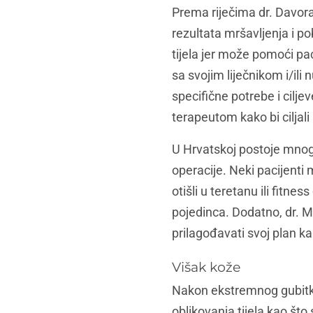
Prema riječima dr. Davora
rezultata mršavljenja i p
tijela jer može pomoći pa
sa svojim liječnikom i/ili 
specifične potrebe i cilje
terapeutom kako bi ciljali
U Hrvatskoj postoje mnoge 
operacije. Neki pacijenti 
otišli u teretanu ili fitn
pojedinca. Dodatno, dr. M
prilagođavati svoj plan k
Višak kože
Nakon ekstremnog gubitka
oblikovanja tijela kao što