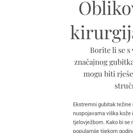
Oblikov
kirurgi
Borite li se
značajnog gubitka 
mogu biti rješe
struč
Ekstremni gubitak težine m
nuspojavama viška kože i
tjelovježbom. Kako bi se ri
popularnije tijekom godin