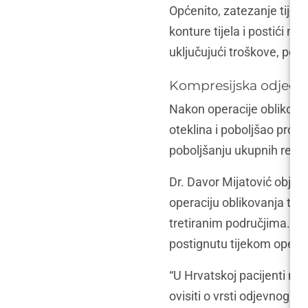
Općenito, zatezanje tijela 
konture tijela i postići m
uključujući troškove, pote
Kompresijska odjeća
Nakon operacije oblikovan
oteklina i poboljšao proc
poboljšanju ukupnih rezul
Dr. Davor Mijatović obja
operaciju oblikovanja tije
tretiranim područjima. T
postignutu tijekom operac
“U Hrvatskoj pacijenti mo
ovisiti o vrsti odjevnog p