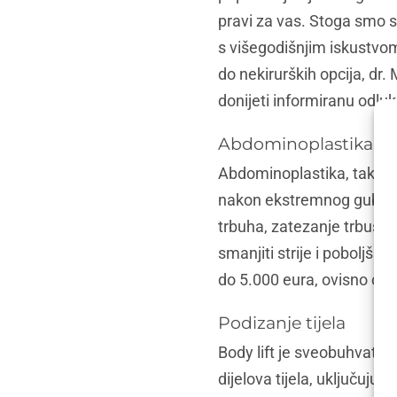
pravi za vas. Stoga smo s
s višegodišnjim iskustvom
do nekirurških opcija, dr
donijeti informiranu odluk
Abdominoplastika (z
Abdominoplastika, također
nakon ekstremnog gubitka
trbuha, zatezanje trbušni
smanjiti strije i poboljša
do 5.000 eura, ovisno o 
Podizanje tijela
Body lift je sveobuhvatan 
dijelova tijela, uključujuć