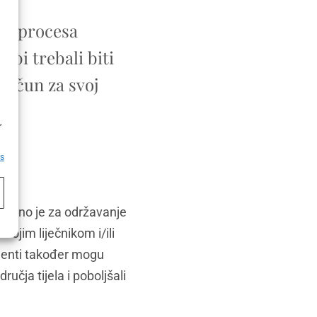
kt procesa
 bi trebali biti
račun za svoj
h
,
es
ljučno je za održavanje
svojim liječnikom i/ili
cijenti također mogu
učja tijela i poboljšali