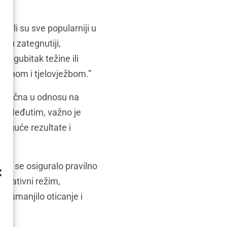
tali su sve popularniji u
gnu zategnutiji,
jan gubitak težine ili
ehranom i tjelovježbom.”
stupačna u odnosu na
a. Međutim, važno je
 moguće rezultate i
o bi se osiguralo pravilno
operativni režim,
se smanjilo oticanje i