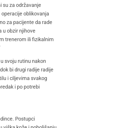
ni su za održavanje
n operacije oblikovanja
tno za pacijente da rade
a u obzir njihove
m trenerom ili fizikalnim
”
 u svoju rutinu nakon
dok bi drugi radije radije
tilu i ciljevima svakog
redak i po potrebi
edince. Postupci
u viška kože i poboljšanju