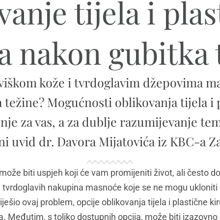
anje tijela i pla
ja nakon gubitka 
 s viškom kože i tvrdoglavim džepovima 
težine? Mogućnosti oblikovanja tijela i 
nje za vas, a za dublje razumijevanje te
ni uvid dr. Davora Mijatovića iz KBC-a Z
ože biti uspjeh koji će vam promijeniti život, ali često d
 tvrdoglavih nakupina masnoće koje se ne mogu ukloniti
ješio ovaj problem, opcije oblikovanja tijela i plastične ki
a. Međutim, s toliko dostupnih opcija, može biti izazovno 