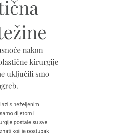
stična
težine
masnoće nakon
plastične kirurgije
me uključili smo
agreb.
olazi s neželjenim
 samo dijetom i
rurgije postale su sve
znati koji je postupak