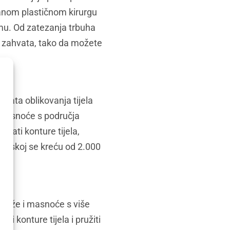
ranom plastičnom kirurgu
emu. Od zatezanja trbuha
og zahvata, tako da možete
vata oblikovanja tijela
i masnoće s područja
šati konture tijela,
rvatskoj se kreću od 2.000
a kože i masnoće s više
ti konture tijela i pružiti