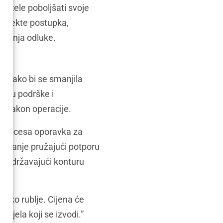
oji žele poboljšati svoje
e aspekte postupka,
nošenja odluke.
ću kako bi se smanjila
anju podrške i
a nakon operacije.
g procesa oporavka za
ljivanje pružajući potporu
r održavajući konturu
jsko rublje. Cijena će
tijela koji se izvodi.”