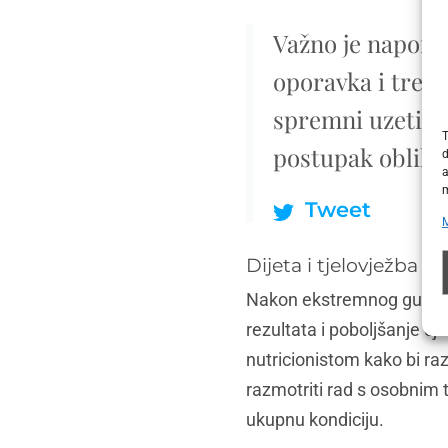
Važno je napome
oporavka i treba
spremni uzeti u 
T
postupak oblikov
d
a
m
Tweet
Dijeta i tjelovježba
Nakon ekstremnog gubitka 
rezultata i poboljšanje cje
nutricionistom kako bi raz
razmotriti rad s osobnim t
ukupnu kondiciju.