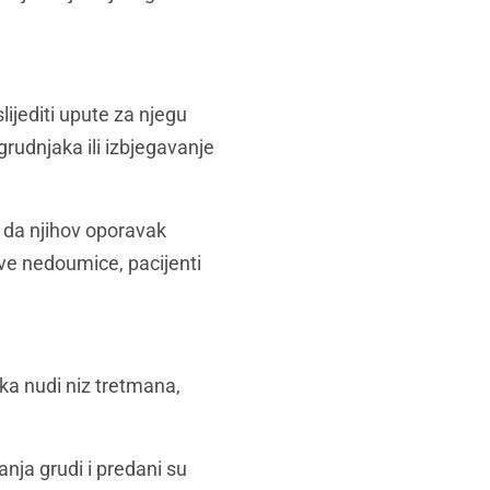
ijediti upute za njegu
rudnjaka ili izbjegavanje
i da njihov oporavak
ve nedoumice, pacijenti
ika nudi niz tretmana,
nja grudi i predani su