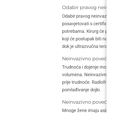
Odabir pravog neinv
Odabir pravog neinvazivno
posavjetovati s certificir
potrebama. Kirurg će proci
koji će postupak biti naju
dok je ultrazvučna terapi
Neinvazivno povećan
Trudnoća i dojenje mogu u
volumena. Neinvazivni po
prije trudnoće. Radiofrekv
pomlađivanje dojki.
Neinvazivno povećanj
Mnoge žene imaju asimetri