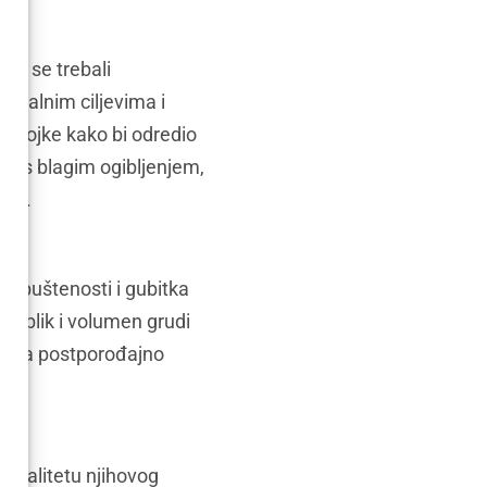
bi se trebali
idualnim ciljevima i
va dojke kako bi odredio
nte s blagim ogibljenjem,
jem.
 opuštenosti i gubitka
 oblik i volumen grudi
ani za postporođajno
 kvalitetu njihovog