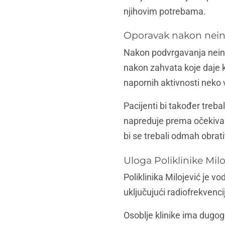
njihovim potrebama.
Oporavak nakon nein
Nakon podvrgavanja neinva
nakon zahvata koje daje k
napornih aktivnosti neko 
Pacijenti bi također treba
napreduje prema očekivan
bi se trebali odmah obratiti
Uloga Poliklinike Mi
Poliklinika Milojević je v
uključujući radiofrekvencij
Osoblje klinike ima dugog