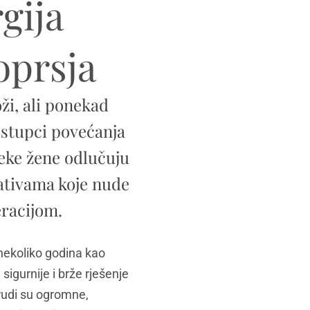
gija
oprsja
oži, ali ponekad
ostupci povećanja
neke žene odlučuju
ativama koje nude
eracijom.
nekoliko godina kao
sigurnije i brže rješenje
rudi su ogromne,