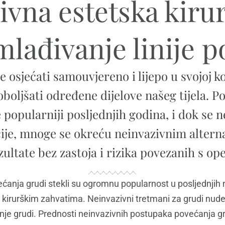
ivna estetska kirur
mlađivanje linije p
e osjećati samouvjereno i lijepo u svojoj k
oljšati određene dijelove našeg tijela. P
e popularniji posljednjih godina, i dok se 
cije, mnoge se okreću neinvazivnim altern
zultate bez zastoja i rizika povezanih s op
ćanja grudi stekli su ogromnu popularnost u posljednjih 
 kirurškim zahvatima. Neinvazivni tretmani za grudi nude 
nje grudi. Prednosti neinvazivnih postupaka povećanja g