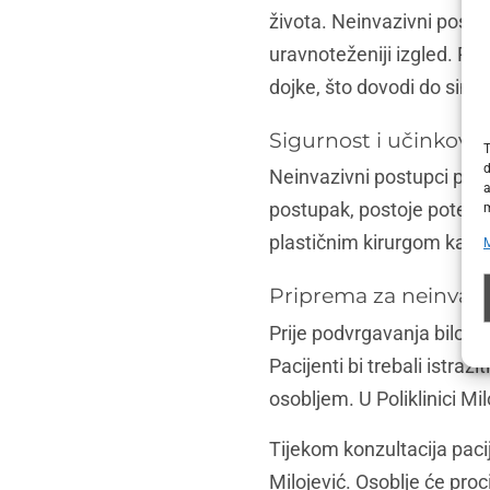
života. Neinvazivni post
uravnoteženiji izgled. Ra
dojke, što dovodi do simet
Sigurnost i učinkovi
T
d
Neinvazivni postupci pove
a
postupak, postoje potencija
m
plastičnim kirurgom kako 
Priprema za neinvazi
Prije podvrgavanja bilo k
Pacijenti bi trebali istra
osobljem. U Poliklinici Mi
Tijekom konzultacija pacij
Milojević. Osoblje će proc