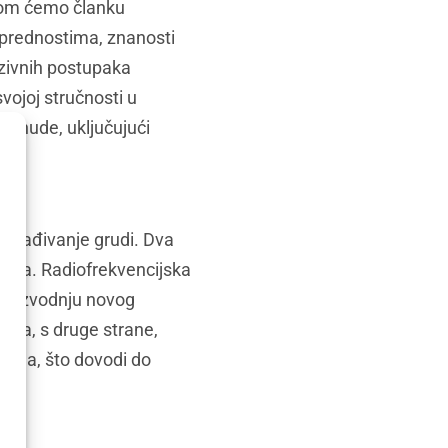
ovom ćemo članku
m prednostima, znanosti
azivnih postupaka
vojoj stručnosti u
ci nude, uključujući
omlađivanje grudi. Dva
apija. Radiofrekvencijska
 proizvodnju novog
pija, s druge strane,
agena, što dovodi do