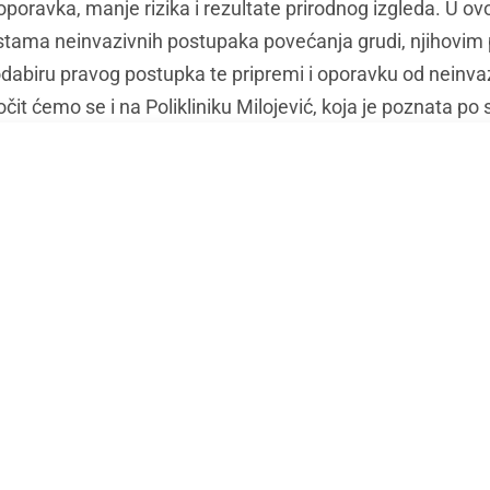
 oporavka, manje rizika i rezultate prirodnog izgleda. U 
 vrstama neinvazivnih postupaka povećanja grudi, njihovi
 odabiru pravog postupka te pripremi i oporavku od neinv
it ćemo se i na Polikliniku Milojević, koja je poznata po s
većanja grudi te razgovarati o tretmanima koji se u klini
učnu terapiju.
a neinvazivnog povećanja grudi
ćanja grudi koriste nekirurške tehnike za poboljšanje i p
a tretmana za dojke su radiofrekvencija i ultrazvučna ter
kventnu energiju za ciljanje kolagena u koži, što stimulira
ršćih, zategnutijih i mladenačkijih grudi. Ultrazvučna tera
vuk visokog intenziteta za poticanje proizvodnje novog kol
a dojke.
og povećanja grudi