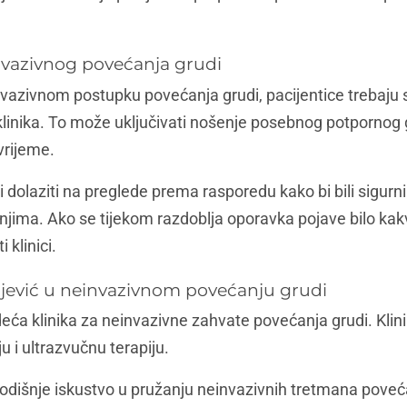
vazivnog povećanja grudi
zivnom postupku povećanja grudi, pacijentice trebaju sl
linika. To može uključivati nošenje posebnog potpornog g
vrijeme.
li dolaziti na preglede prema rasporedu kako bi bili sigurn
jima. Ako se tijekom razdoblja oporavka pojave bilo kak
 klinici.
lojević u neinvazivnom povećanju grudi
odeća klinika za neinvazivne zahvate povećanja grudi. Klin
u i ultrazvučnu terapiju.
odišnje iskustvo u pružanju neinvazivnih tretmana poveća