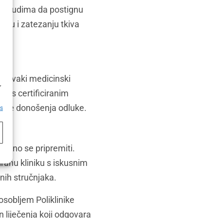
m grudima da postignu
nju i zatezanju tkiva
h
 i svaki medicinski
,
ati s certificiranim
prije donošenja odluke.
es
vilno se pripremiti.
miranu kliniku s iskusnim
čnih stručnjaka.
 osobljem Poliklinike
an liječenja koji odgovara