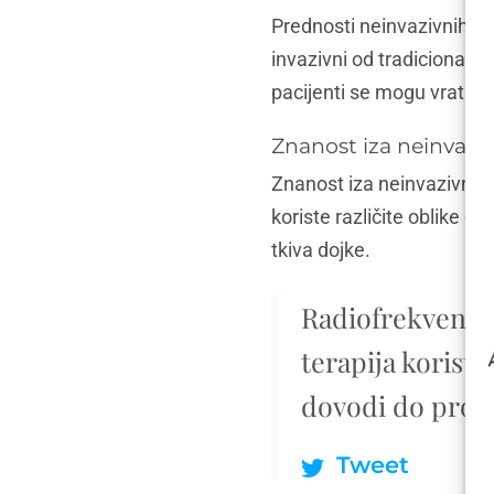
Prednosti neinvazivnih po
invazivni od tradicionalni
pacijenti se mogu vratit
Znanost iza neinvazi
Znanost iza neinvazivnih 
koriste različite oblike e
tkiva dojke.
Radiofrekvencij
terapija koristi
dovodi do proiz
Tweet