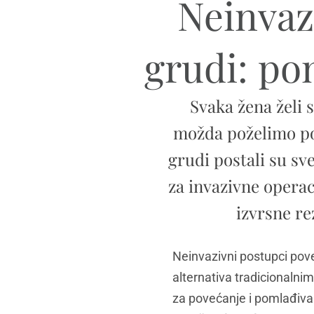
Neinvaz
grudi: po
Svaka žena želi s
možda poželimo pob
grudi postali su sv
za invazivne opera
izvrsne re
Neinvazivni postupci pove
alternativa tradicionalnim
za povećanje i pomlađiva