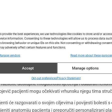
upci povećanja grudi mogu pomoći ženama s asimetrični
diofrekvencija i ultrazvučna terapija mogu pomoći u podiza
ričnijeg izgleda.
tost neinvazivnog povećanja grudi
o provide the best experiences, we use technologies like cookies to store and/or access
evice information. Consenting to these technologies will allow us to process data suc
ćanja grudi općenito su sigurni i učinkoviti. Međutim, kao
s browsing behavior or unique IDs on this site. Not consenting or withdrawing consent
lni rizici i komplikacije. Pacijenti bi se trebali posavjetov
ay adversely affect certain features and functions.
bi razgovarali o rizicima i prednostima svakog postupka 
Manage vendors
Read more about these purpos
vno povećanje grudi
Accept
Manage options
ojem neinvazivnom postupku povećanja grudi, važno je pra
Opt-out preferences
Privacy Statement
žiti različite dostupne mogućnosti liječenja i odabrati reno
lojević pacijenti mogu očekivati vrhunsku njegu tima stru
enti će razgovarati o svojim ciljevima i povijesti bolesti s
ijeniti anatomiju pacijenta i preporučiti personalizirani pl