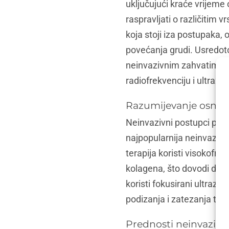
uključujući kraće vrijeme
raspravljati o različitim
koja stoji iza postupaka,
povećanja grudi. Usredotoč
neinvazivnim zahvatima po
radiofrekvenciju i ultrazv
Razumijevanje osnov
Neinvazivni postupci pove
najpopularnija neinvazivn
terapija koristi visokofre
kolagena, što dovodi do čv
koristi fokusirani ultraz
podizanja i zatezanja tkiv
Prednosti neinvazivn