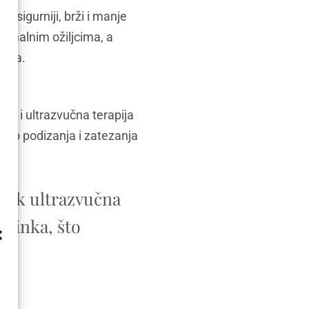
 sigurniji, brži i manje
inimalnim ožiljcima, a
vata.
ja i ultrazvučna terapija
i do podizanja i zatezanja
 dok ultrazvučna
učinka, što