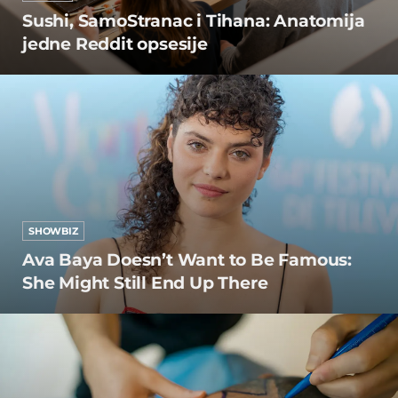
Sushi, SamoStranac i Tihana: Anatomija
jedne Reddit opsesije
SHOWBIZ
Ava Baya Doesn’t Want to Be Famous:
She Might Still End Up There