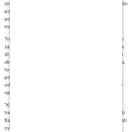
značajno smanjiti rast dlaka, s vremenom može doći do
ponovnog rasta dlačica. Tretmani održavanja mogu
pomoći smanjiti ovaj ponovni rast i osigurati najbolje
moguće rezultate.
Tretmani održavanja i kontrolni pregledi neophodni su
za održavanje rezultata laserske depilacije, objašnjava
dr. Dinko Bagatin iz Poliklinike Bagatin. “Iako lasersko
uklanjanje dlačica može značajno smanjiti rast dlačica,
to nije trajno rješenje i s vremenom može doći do
ponovnog rasta dlačica. Stoga su potrebni tretmani
održavanja kako bi se smanjio ponovni rast i osigurali
optimalni rezultati.”
“Kako bi spriječili ponovni rast dlačica, preporučam
tretmane održavanja svakih 6-12 mjeseci”, savjetuje dr.
Bagatin. “Učestalost tretmana održavanja može varirati
ovisno o čimbenicima kao što su tip kose pojedinca i