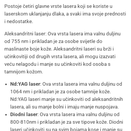
Postoje četiri glavne vrste lasera koji se koriste u
laserskom uklanjanju dlaka, a svaki ima svoje prednosti
i nedostatke.
Aleksandritni laser: Ova vrsta lasera ima valnu duljinu
od 755 nm i prikladan je za osobe svijetle do
maslinaste boje kože. Aleksandritni laseri su brži i
učinkovitiji od drugih vrsta lasera, ali mogu izazvati
veću nelagodu i manje su učinkoviti kod osoba s
tamnijom kožom.
Nd:YAG laser
: Ova vrsta lasera ima valnu duljinu od
1064 nm i prikladan je za osobe tamnije kože.
Nd:YAG laseri manje su učinkoviti od aleksandritnih
lasera, ali su manje bolni i imaju manje nuspojava.
Diodni laser
: Ova vrsta lasera ima valnu duljinu od
800-810nm i prikladan je za sve tipove kože. Diodni
laseri učinkoviti su na svim bojama kose i manje su