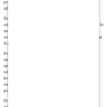
proizvoda za njegu kože. “Retinoide i pilinge treba
izbjegavati”, dodaje.
Što se tiče higijene, dr. Bagatin ističe važnost
održavanja čistoće i suhoće tretiranog područja kako bi
se spriječile infekcije. “Koristite blagi sapun i toplu
vodu za čišćenje područja i izbjegavajte jake kemikalije
ili pilinge koji mogu iritirati kožu”, savjetuje.
Konačno, pridržavanje uputa praktičara ključno je za
optimalne rezultate. “Praktičar može dati posebne
upute za naknadnu njegu, kao što je izbjegavanje
određenih aktivnosti ili nanošenje određene vrste
kreme. Važno je pažljivo slijediti ove upute kako bi se
osiguralo pravilno zacjeljivanje tretiranog područja i
postizanje najboljeg mogućeg ishoda.”
Dr. Bagatin također podsjeća pojedince da naknadna
njega može varirati ovisno o pojedincu i preporučuje