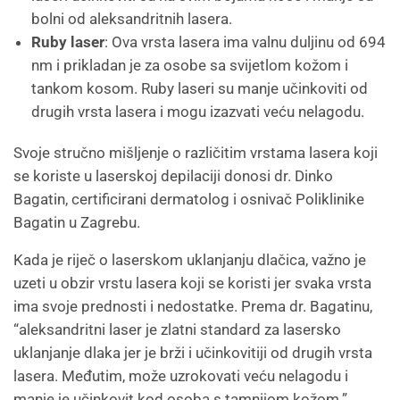
bolni od aleksandritnih lasera.
Ruby laser
: Ova vrsta lasera ima valnu duljinu od 694
nm i prikladan je za osobe sa svijetlom kožom i
tankom kosom. Ruby laseri su manje učinkoviti od
drugih vrsta lasera i mogu izazvati veću nelagodu.
Svoje stručno mišljenje o različitim vrstama lasera koji
se koriste u laserskoj depilaciji donosi dr. Dinko
Bagatin, certificirani dermatolog i osnivač Poliklinike
Bagatin u Zagrebu.
Kada je riječ o laserskom uklanjanju dlačica, važno je
uzeti u obzir vrstu lasera koji se koristi jer svaka vrsta
ima svoje prednosti i nedostatke. Prema dr. Bagatinu,
“aleksandritni laser je zlatni standard za lasersko
uklanjanje dlaka jer je brži i učinkovitiji od drugih vrsta
lasera. Međutim, može uzrokovati veću nelagodu i
manje je učinkovit kod osoba s tamnijom kožom.”