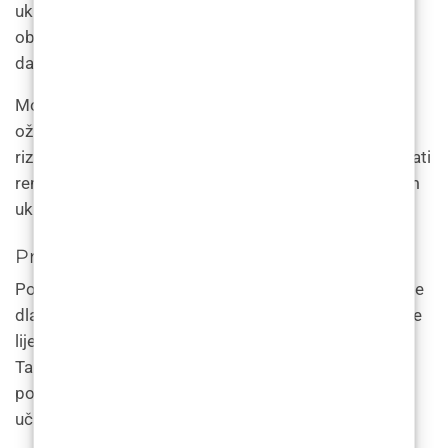
uključuju crvenilo, oteklinu i svrbež. Te se nuspojave
obično povlače u roku od nekoliko sati do nekoliko
dana.
Mogu se pojaviti ozbiljnije nuspojave, poput opeklina,
ožiljaka i promjena pigmentacije kože. Kako bi se ti
rizici sveli na najmanju moguću mjeru, važno je odabrati
renomiranog praktičara koji ima iskustva u laserskom
uklanjanju dlaka i koristi ispravno kalibriranu opremu.
Priprema za lasersko uklanjanje dlaka
Pojedinci bi se trebali pripremiti za lasersko uklanjanje
dlaka izbjegavajući izlaganje suncu, solarije i određene
lijekove koji mogu povećati rizik od komplikacija.
Također je važno obrijati područje tretmana prije
postupka kako biste bili sigurni da laser može
učinkovito ciljati folikule dlake.