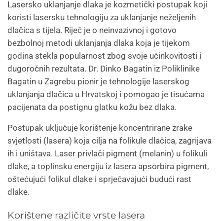
Lasersko uklanjanje dlaka je kozmetički postupak koji
koristi lasersku tehnologiju za uklanjanje neželjenih
dlačica s tijela. Riječ je o neinvazivnoj i gotovo
bezbolnoj metodi uklanjanja dlaka koja je tijekom
godina stekla popularnost zbog svoje učinkovitosti i
dugoročnih rezultata. Dr. Dinko Bagatin iz Poliklinike
Bagatin u Zagrebu pionir je tehnologije laserskog
uklanjanja dlačica u Hrvatskoj i pomogao je tisućama
pacijenata da postignu glatku kožu bez dlaka.
Postupak uključuje korištenje koncentrirane zrake
svjetlosti (lasera) koja cilja na folikule dlačica, zagrijava
ih i uništava. Laser privlači pigment (melanin) u folikuli
dlake, a toplinsku energiju iz lasera apsorbira pigment,
oštećujući folikul dlake i sprječavajući budući rast
dlake.
Korištene različite vrste lasera