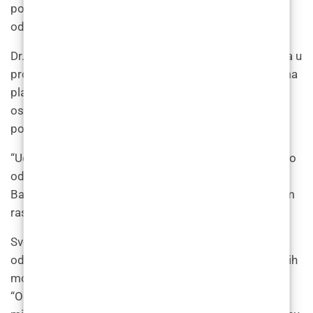
područje koje se tretira, stoga je važno razgovarati o
odgovarajućem rasporedu održavanja s liječnikom.”
Dr. Bagatin također ističe važnost kontrolnih pregleda u
procjeni napretka pojedinca i potrebnim prilagodbama
plana liječenja. “Kontrolni pregledi ključni su za
osiguranje učinkovitosti liječenja i rješavanje svih
potencijalnih problema”, kaže on.
“Učestalost kontrolnih pregleda može varirati ovisno o
odgovoru pojedinca na liječenje”, napominje dr.
Bagatin. “Stoga je važno razgovarati o odgovarajućem
rasporedu praćenja s liječnikom.”
Sve u svemu, dr. Bagatin naglašava važnost tretmana
održavanja i kontrolnih pregleda za postizanje najboljih
mogućih rezultata laserskog uklanjanja dlačica.
“Održavanjem održavanja i praćenja, pojedinci mogu