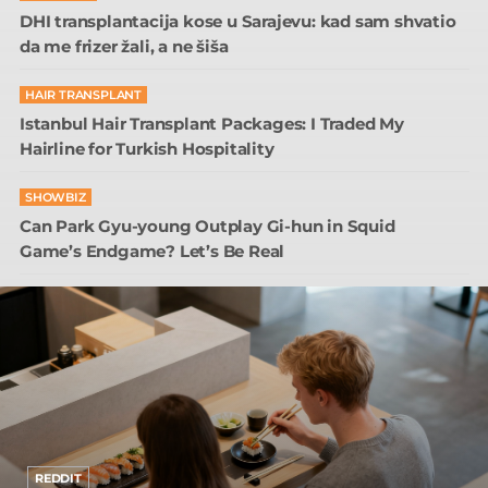
DHI transplantacija kose u Sarajevu: kad sam shvatio
da me frizer žali, a ne šiša
HAIR TRANSPLANT
Istanbul Hair Transplant Packages: I Traded My
Hairline for Turkish Hospitality
SHOWBIZ
Can Park Gyu-young Outplay Gi-hun in Squid
Game’s Endgame? Let’s Be Real
REDDIT