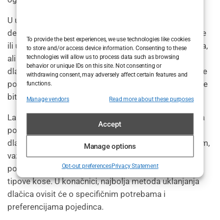
U usporedbi s drugim metodama uklanjanja dlačica,
depilacija može biti bolna i može izazvati iritaciju kože
To provide the best experiences, we use technologies like cookies
ili urasle dlačice. Brijanje je brza i jednostavna metoda,
to store and/or access device information. Consenting to these
ali može rezultirati opeklinama od britvice i uraslim
technologies will allow us to process data such as browsing
behavior or unique IDs on this site. Not consenting or
dlačicama. Elektroliza je metoda koja uključuje ciljanje
withdrawing consent, may adversely affect certain features and
pojedinih folikula dlake električnom strujom, što može
functions.
biti dugotrajno i bolno.
Manage vendors
Read more about these purposes
Lasersko uklanjanje dlačica može biti najbolji izbor za
Accept
pojedince koji traže dugoročno rješenje za uklanjanje
dlačica uz minimalnu nelagodu i svestranost. Međutim,
Manage options
važno je uzeti u obzir uloženi trošak i vrijeme, kao i
Opt-out preferences
Privacy Statement
potencijalna ograničenja učinkovitosti za određene
tipove kose. U konačnici, najbolja metoda uklanjanja
dlačica ovisit će o specifičnim potrebama i
preferencijama pojedinca.