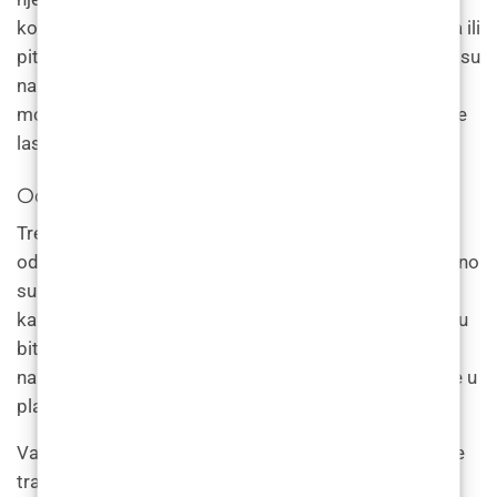
konzultacije s liječnikom u vezi bilo kakvih nedoumica ili
pitanja o naknadnoj njezi. “Slijedeći preporučenu praksu
naknadne njege, pojedinci mogu minimizirati sve
moguće nuspojave i postići najbolje moguće rezultate
laserskog uklanjanja dlačica”, zaključuje.
Održavanje i praćenje
Tretmani održavanja i kontrolni pregledi važni su za
održavanje rezultata laserskog uklanjanja dlaka. Obično
su tretmani održavanja potrebni svakih 6-12 mjeseci
kako bi se spriječio ponovni rast dlaka. Također mogu
biti potrebni kontrolni pregledi kako bi se procijenio
napredak pojedinca i izvršile sve potrebne prilagodbe u
planu liječenja.
Važno je napomenuti da lasersko uklanjanje dlaka nije
trajno rješenje za uklanjanje dlačica. Iako može