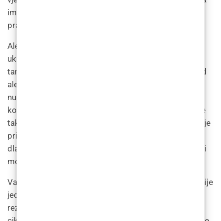
ima svoje prednosti i nedostatke, a važno je odabrati
pravi laser za svaki tip kože i kose.
Aleksandritni laser je najbrži i najučinkovitiji laser za
uklanjanje dlačica, ali je manje učinkovit kod osoba
tamnije kože. Nd:YAG laser je, pak, manje učinkovit od
aleksandritnog lasera, ali je manje bolan i ima manje
nuspojava. Diodni laser je učinkovit na svim tipovima
kože i manje je bolan od aleksandritnog lasera, ali nije
tako brz kao aleksandritni laser. Konačno, Ruby laser je
prikladan za osobe sa svijetlom kožom i tankim
dlakama, ali je manje učinkovit od drugih vrsta lasera i
može uzrokovati veću nelagodu.
Važno je napomenuti da lasersko uklanjanje dlačica nije
jednokratni postupak. Za postizanje optimalnih
rezultata potrebno je više seansi, jer dlačice rastu u
ciklusima i laser može uništiti samo folikule dlaka koje