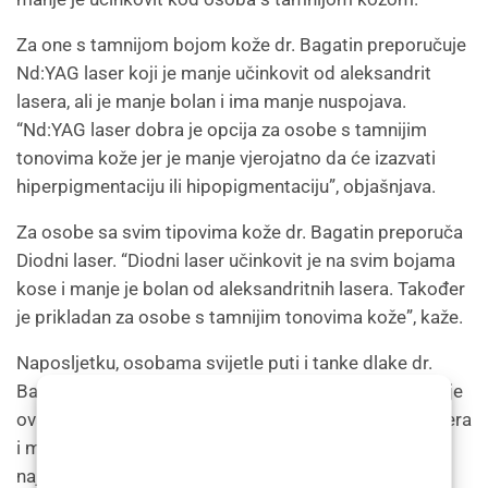
Za one s tamnijom bojom kože dr. Bagatin preporučuje
Nd:YAG laser koji je manje učinkovit od aleksandrit
lasera, ali je manje bolan i ima manje nuspojava.
“Nd:YAG laser dobra je opcija za osobe s tamnijim
tonovima kože jer je manje vjerojatno da će izazvati
hiperpigmentaciju ili hipopigmentaciju”, objašnjava.
Za osobe sa svim tipovima kože dr. Bagatin preporuča
Diodni laser. “Diodni laser učinkovit je na svim bojama
kose i manje je bolan od aleksandritnih lasera. Također
je prikladan za osobe s tamnijim tonovima kože”, kaže.
Naposljetku, osobama svijetle puti i tanke dlake dr.
Bagatin predlaže Ruby laser. Međutim, napominje da je
ova vrsta lasera manje učinkovita od drugih vrsta lasera
i može uzrokovati veću nelagodu. “Ruby laser je
najprikladniji za osobe sa svijetlom kožom i tankim