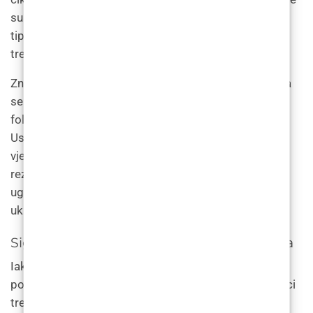
su u fazi aktivnog rasta. Broj potrebnih sesija ovisi o
tipu kože i dlaka pojedinca, kao i području koje se
tretira.
Znanost iza laserskog uklanjanja dlačica temelji se na
selektivnoj fototermolizi, gdje laserska energija cilja
folikul dlake i uništava ga bez oštećenja okolne kože.
Uspjeh zahvata ovisi o vrsti lasera koji se koristi i
vještini tehničara koji izvodi zahvat. Za optimalne
rezultate potrebno je više sesija, a važno je odabrati
uglednog i iskusnog pružatelja usluga laserskog
uklanjanja dlaka kako biste izbjegli komplikacije.
Sigurnost i rizici laserskog uklanjanja dlaka
Iako je lasersko uklanjanje dlaka općenito sigurno,
postoje potencijalni rizici i nuspojave kojih bi pojedinci
trebali biti svjesni. Neke od najčešćih nuspojava