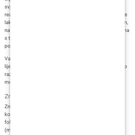
svjetlijom kožom i tamnijim dlakama obično najbolje
reagiraju na lasersko uklanjanje dlačica, jer laser može
lako razlikovati tamne dlake od svijetle kože. Međutim,
napredak u laserskoj tehnologiji omogućio je osobama
s tamnijim tonovima kože sigurno i učinkovito
podvrgavanje laserskom uklanjanju dlaka.
Važno je odabrati praktičara koji ima iskustva u
liječenju osoba s različitim tipovima kože i ima pristup
različitim vrstama lasera kako bi se osigurali najbolji
mogući rezultati.
Znanost o laserskom uklanjanju dlačica
Znanost iza laserskog uklanjanja dlaka uključuje
korištenje koncentrirane zrake svjetlosti koja cilja na
folikule dlačica. Lasersku energiju apsorbira pigment
(melanin) u folikuli dlake, zagrijava je i uništava. Ovaj