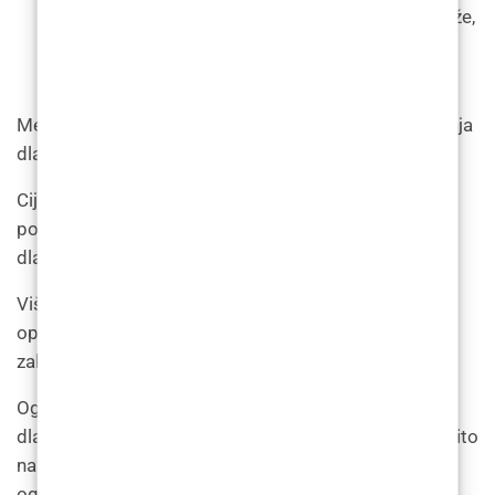
koristiti na različitim dijelovima tijela i tipovima kože,
što ga čini svestranom opcijom za uklanjanje
dlačica.
Međutim, postoje i neki nedostaci laserskog uklanjanja
dlačica. Na primjer:
Cijena: Lasersko uklanjanje dlačica može biti skupo,
posebno u usporedbi s drugim metodama uklanjanja
dlačica poput brijanja ili depilacije.
Više sesija: potrebno je više sesija da bi se postigli
optimalni rezultati, što može biti dugotrajno i može
zahtijevati značajno ulaganje vremena i novca.
Ograničena učinkovitost na određenim tipovima
dlačica: Lasersko uklanjanje dlačica manje je učinkovito
na svijetlo obojenim ili tankim dlačicama, što može
ograničiti njegovu učinkovitost za neke pojedince.