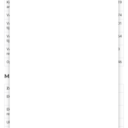
Korekcija stidnih usana (labioplastika) – opća
1.991
15.001,19
anestezija
VASERlipo ultrazvučna liposukcija trbuha
3.717
28.005,74
VASERlipo ultrazvučna liposukcija ostalih dijelova
2.522
19.002,01
tijela – veća regija (1)
VASERlipo ultrazvučna liposukcija ostalih dijelova
1.859
14.006,64
tijela – manja regija (2)
VASERlipo ultrazvučna liposukcija dodatne
1.195
9.003,73
regije(3)
Operacija hernije (kila ili bruh)
2.390
18.007,46
Mali kirurški zahvati
Zahvat
Cijena (€)
Cijena (kn)
Ekscizija madeža
133 – 399
1.002,09 –
3.006,27
Ekscizija madeža/tumora s
399 –
3.006,27 –
rekonstrukcijom
1.328
10.005,82
Uklanjanje ksantelazme (jedna vjeđa)
332
2.501,45