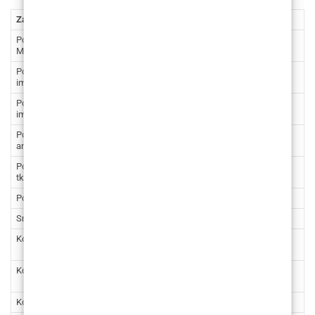
Zahvat
Cijena (€)
Cijena (kn)
Povećanje grudi – okrugli implantati
4.115
31.004,47
Mentor
Povećanje grudi – anatomski
4.380
33.001,11
implantati Mentor
Povećanje i podizanje grudi – okrugli
4.779
36.007,38
implantati
Povećanje i podizanje grudi –
5.044
38.004,02
anatomski implantati
Povećanje grudi vlastitim masnim
5.044
38.004,02
tkivom
Podizanje grudi
4.248
32.006,56
Smanjenje grudi
4.646
35.005,29
Korekcija asimetrije grudi
3.982 –
30.002,38 –
4.646
35.005,29
Korekcija grudi po operaciji tumora
3.319 –
25.007,01 –
5.309
40.000,66
Korekcija veličine areola
1.859
14.006,64