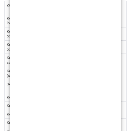
Zahvat
Cijena
Cijena (kn)
(€)
Korekcija očnih kapaka (donji ili gornji) –
1.062
8.001,64
lokalna anestezija
Korekcija očnih kapaka (donji ili gornji) –
1.593
12.002,46
opća anestezija
Korekcija očnih kapaka (donji i gornji) –
2.390
18.007,46
opća anestezija
Korekcija nosa (rinoplastika ili
2.522 –
19.002,01 –
septorinoplastika)
2.920
22.000,74
Korekcija devijacije septuma
2.124 –
16.003,28 –
(septoplastika)
2.390
18.007,46
Sekundarna korekcija nosa
3.186 –
24.004,92 –
3.716
28.001,55
Korekcija rascjepa usne, nosa i nepca
2.390
18.007,46
Korekcija ušiju – lokalna anestezija
1.195
9.003,73
Korekcija ušiju – opća anestezija
1.991
15.001,19
Korekcija brade ugradnjom implantata
2.390
18.007,46