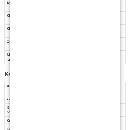
Ekscizija ostalih promjena na koži
199 – 797
1.499,37 –
6.005,00
Kirurško uklanjanje tetovaža
531 –
4.000,82 –
1.062
8.001,64
Kirurška korekcija ožiljaka
399 – 930
3.006,27 –
7.007,09
Odstranjivanje uraslog nokta
266 – 531
2.004,18 –
4.000,82
Sindrom karpalnog kanala (cijena po
797
6.005,00
ruci)
Konzultacije
Usluga
Cijena
Cijena
(€)
(kn)
Konzultacijski pregled sa specijalistom
54
406,86
Drugo mišljenje kirurga – konzultacijski
67
504,81
pregled
Konzultacijski pregled s VECTRA 3D
54
406,86
Kontrola
40
301,38