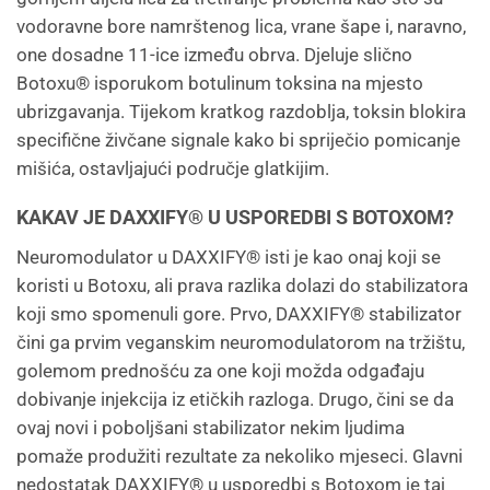
vodoravne bore namrštenog lica, vrane šape i, naravno,
one dosadne 11-ice između obrva. Djeluje slično
Botoxu® isporukom botulinum toksina na mjesto
ubrizgavanja. Tijekom kratkog razdoblja, toksin blokira
specifične živčane signale kako bi spriječio pomicanje
mišića, ostavljajući područje glatkijim.
KAKAV JE DAXXIFY® U USPOREDBI S BOTOXOM?
Neuromodulator u DAXXIFY® isti je kao onaj koji se
koristi u Botoxu, ali prava razlika dolazi do stabilizatora
koji smo spomenuli gore. Prvo, DAXXIFY® stabilizator
čini ga prvim veganskim neuromodulatorom na tržištu,
golemom prednošću za one koji možda odgađaju
dobivanje injekcija iz etičkih razloga. Drugo, čini se da
ovaj novi i poboljšani stabilizator nekim ljudima
pomaže produžiti rezultate za nekoliko mjeseci. Glavni
nedostatak DAXXIFY® u usporedbi s Botoxom je taj