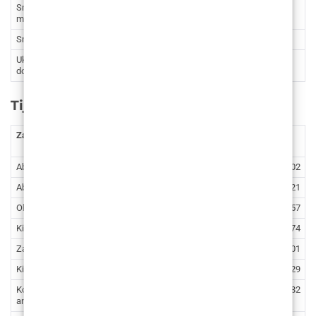
Smanjenje muških grudi kirurška
3.982
30.002,38
metoda
Smanjenje muških grudi VaserLipo
2.788
21.006,19
Uklanjanje fibrocističnih promjena u
1.062 –
8.001,64 –
dojci
1.593
12.002,46
Tijelo
Zahvat
Cijena
Cijena
(€)
(kn)
Abdominoplastika
5.044
38.004,02
Abdominoplastika – VASERlipo jedna regija
6.238
47.000,21
Oblikovanje stražnjice vlastitim masnim tkivom
5.973
45.003,57
Kirurško podizanje stražnjice
3.717
28.005,74
Zatezanje nadlaktica (brahioplastika)
3.319
25.007,01
Kirurško zatezanje unutarnje strane natkoljenica
4.646
35.005,29
Korekcija stidnih usana (labioplastika) – lokalna
1.328
10.005,82
anestezija