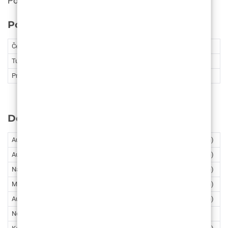
Podizanje vrha nosa
Posebni Botox tretmani
Četvrtasta čeljust / Bruksizam
330€ (2486,29 kn)
Turkey neck / Nefertiti podizanje kože vrata
400€ (3013,8 kn)
Prekomjerno znojenje / Hiperhidroza
400€ (3013,8 kn)
Dermalni fileri
Augmentacija usana 0.55ml
210€ (1582,25 kn)
Augmentacija usana 1ml
360€ (2712,42 kn)
Nazolabijalne linije 1ml
360€ (2712,42 kn)
Marionetske linije 1ml
360€ (2712,42 kn)
Augmentacija jagodica / obraza 1ml
360€ (2712,42 kn)
Nekirurška korekcija nosa
600€ (4520,7 kn)