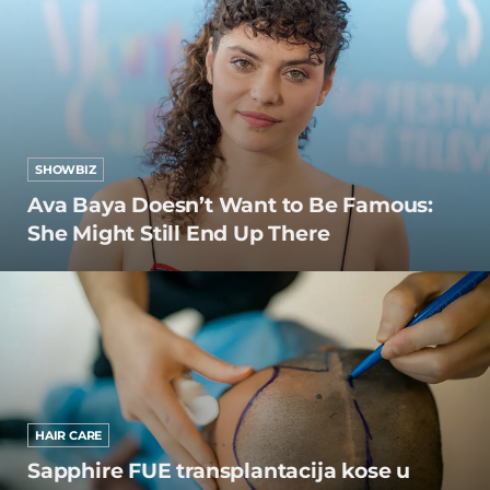
SHOWBIZ
Ava Baya Doesn’t Want to Be Famous:
She Might Still End Up There
HAIR CARE
Sapphire FUE transplantacija kose u