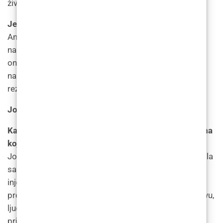
životnom stilu jer zbog posla puno putujem.
Jeste li zadovoljni rezultatima zahvata?
Anna: Injekcije su postigle točno ono čemu sam se
nadala, da! Moja glavna briga bile su bore mrštenja i
one su nestale. Do sada sam prošla četiri mjeseca
nakon injekcije i još uvijek sam jednako zadovoljna
rezultatima.
Josie, 54, Dallas
Kakav je DAXXIFY® u usporedbi s drugim injekcijama
koje ste uzimali u prošlosti?
Josie: Botoks primam već dobrih nekoliko godina i bila
sam zadovoljna rezultatima koje je nudio. Moja
injektorica razgovarala je sa mnom o mogućnosti
prelaska na DAXXIFY® jer su, prema njezinom iskustvu,
ljudi dobivali još glađe rezultate, što je bilo vrlo
primamljivo. Nastavili smo i moram reći da mi je čelo