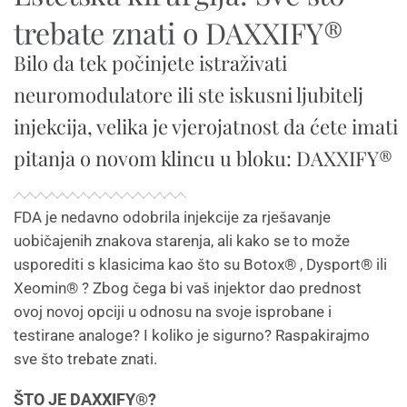
trebate znati o DAXXIFY®
Bilo da tek počinjete istraživati ​​
neuromodulatore ili ste iskusni ljubitelj
injekcija, velika je vjerojatnost da ćete imati
pitanja o novom klincu u bloku: DAXXIFY®
FDA je nedavno odobrila injekcije za rješavanje
uobičajenih znakova starenja, ali kako se to može
usporediti s klasicima kao što su Botox® , Dysport® ili
Xeomin® ? Zbog čega bi vaš injektor dao prednost
ovoj novoj opciji u odnosu na svoje isprobane i
testirane analoge? I koliko je sigurno? Raspakirajmo
sve što trebate znati.
ŠTO JE DAXXIFY®?