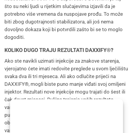
što su neki ljudi u rijetkim slučajevima izjavili da je
potrebno više vremena da nuspojave prođu. To može
biti zbog dugotrajnosti stabilizatora, ali još nema
dovoljno dokaza koji bi potvrdili zašto bi se to moglo
dogoditi.
KOLIKO DUGO TRAJU REZULTATI DAXXIFY®?
Ako ste navikli uzimati injekcije za znakove starenja,
vjerojatno ćete imati redovite preglede u svom lječilištu
svaka dva ili tri mjeseca. Ali ako odlučite prijeći na
DAXXIFY®, mogli biste puno manje viđati svoj omiljeni
injektor. Rezultati nove injekcije mogu trajati do šest ili
čak devet mjeseci. Duljina trajanja vaših rezultata
varirat će ovisno o vašem načinu života (na primjer
pušite li ili pijete alkohol), koliko brzo vaše tijelo
obrađuje proizvod i drugim čimbenicima, uključujući
vašu dob, mjesto injekcija i korištena tehnika