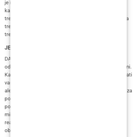
je najbolje zakazati konzultacije sa svojim injektorom
kako biste utvrdili koliko jedinica očekuje da ćete
trebati. Moći će razgovarati o tome koliko će vremena
trebati da se vide rezultati i hoćete li trebati više
tretmana da postignete željeni ishod.
JE LI DAXXIFY® SIGURAN ZA SVE?
DAXXIFY® općenito se smatra sigurnim za zdrave
odrasle osobe. Nije prikladno za djecu ili ako ste trudni.
Kada budete imali konzultacije, vaš liječnik će pogledati
vašu povijest bolesti i pitati vas o eventualnim
alergijama kako bi bio siguran da ste dobar kandidat za
postupak. Kao i kod svakog postupka, postoje neki
potencijalni rizici i komplikacije, uključujući slabost
mišića, zamagljen vid i spuštene kapke. Alergijske
reakcije su rijetke, ali moguće, a vaš liječnik će biti
obučen da odgovori na njih ako se dogode.