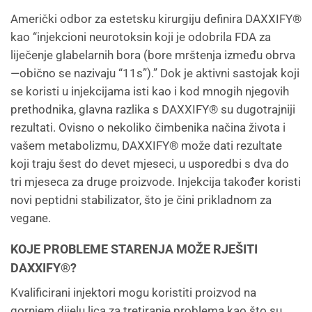
Američki odbor za estetsku kirurgiju definira DAXXIFY®
kao “injekcioni neurotoksin koji je odobrila FDA za
liječenje glabelarnih bora (bore mrštenja između obrva
—obično se nazivaju “11s”).” Dok je aktivni sastojak koji
se koristi u injekcijama isti kao i kod mnogih njegovih
prethodnika, glavna razlika s DAXXIFY® su dugotrajniji
rezultati. Ovisno o nekoliko čimbenika načina života i
vašem metabolizmu, DAXXIFY® može dati rezultate
koji traju šest do devet mjeseci, u usporedbi s dva do
tri mjeseca za druge proizvode. Injekcija također koristi
novi peptidni stabilizator, što je čini prikladnom za
vegane.
KOJE PROBLEME STARENJA MOŽE RJEŠITI
DAXXIFY®?
Kvalificirani injektori mogu koristiti proizvod na
gornjem dijelu lica za tretiranje problema kao što su