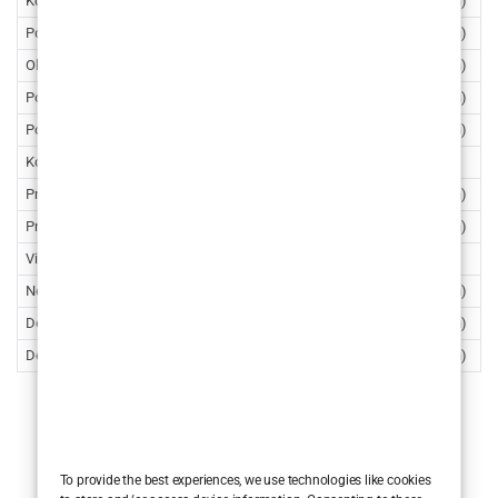
Korekcija podočnjaka 1ml
360€ (2712,42 kn)
Povećanje brade 1ml
360€ (2712,42 kn)
Oblikovanje linije čeljusti 1ml
360€ (2712,42 kn)
Popunjavanje pušačkih perioralnih linija 1ml
360€ (2712,42 kn)
Pomlađivanje ruku Radiesse 1.5ml
420€ (3164,49 kn)
Korekcija / Razgrađivanje filera (Hijaluronidaza)
130€ (979,49 kn)
Profhilo (1 tretman – 2ml)
270€ (2034,32 kn)
Profhilo (2 tretmana – 4ml )
540€ (4068,63 kn)
Viscoderm Hydrobooster 1.1ml
200€ (1506,9 kn)
Neauvia Hydro Deluxe skinbooster 2.5ml
240€ (1808,28 kn)
Dermalni filer – 2ml
660€ (4972,77 kn)
Dermalni filer – 3ml
930€ (7007,09 kn)
To provide the best experiences, we use technologies like cookies