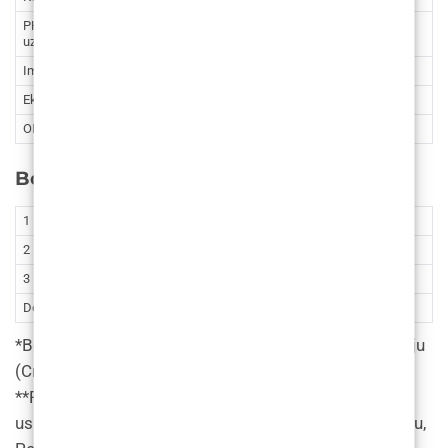
PHD (patohistološka dijagnoza) – jedan
80
602,76
uzorak
Imunohistokemijska analiza – jedan uzorak
54
406,86
Ekstirpacija tumora dojke
107
806,19
ONLINE konzultacije sa specijalistom (1)
54
406,86
Botox tretmani
1 Područje*
160€ (1205,52 kn)
2 Područja*
260€ (1958,97 kn)
3 Područja*
330€ (2486,39 kn)
Dodatno malo područje**
70€ (527,42 kn)
*Bore mrštilice, bore na čelu & bore smijalice oko očiju
(Crow’s feet)
**Podizanje obrva (Brow lift), Gummy osmijeh, Dolje
usmjereni kutovi usana, Naborana brada, Bore na nosu,