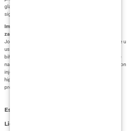
glađe nego što je bilo s botoksom, a rezultati su
sigurno postojani.
Imate li kakav savjet za ljude koji razmišljaju o
zahvatu?
Josie: Moje iskustvo nakon injekcija malo je drugačije u
usporedbi s botoksom, ali nije bilo neugodno. Rekao
bih da je trebalo malo više vremena da rezultati stupe
na snagu i bio sam malo osjetljiviji nekoliko dana nakon
injekcija – ali to je moglo biti samo zato što sam bio
hipersvjestan, znajući da je moj injektor koristio drugi
proizvod.
Estetska kirugija – Cijene u Hrvatskoj
Lice i vrat