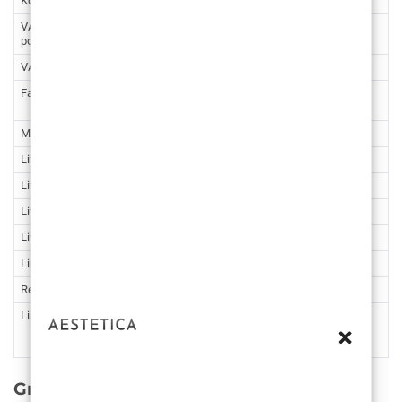
Korekcija brade osteotomijom
3.319
25.007,01
VASERlipo ultrazvučna liposukcija
1.859
14.006,64
podbratka
VASERlipo ultrazvučna liposukcija vrata
2.124
16.003,28
Face Lifting
3.849 –
29.000,29 –
4.248
32.006,56
Mini lifting lica
2.390
18.007,46
Lifting obrva
1.328
10.005,82
Lifting obrva – opća anestezija
1.991
15.001,19
Lifting vrata
2.390
18.007,46
Lifting srednjeg dijela lica
2.124
16.003,28
Lip Lift – kirurško podizanje usne
1.328
10.005,82
Redukcija bukalnih masnih jastučića
1.328
10.005,82
Lipofiling lica
1.328 –
10.005,82 –
2.655
20.004,10
Grudi