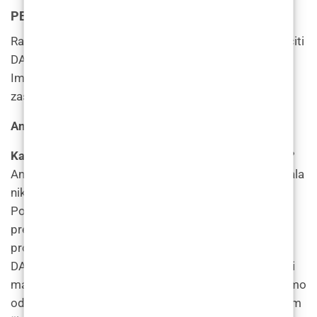
PERSPEKTIVA PACIJENATA
Razgovarali smo s dva pacijenta koji su odlučili uključiti
DAXXIFY® kao dio svojih tretmana pomlađivanja.
Imena i lokacije ovih pacijenata izmijenjeni su radi
zaštite njihove privatnosti.
Anna, 37, Los Angele
s
Kakvo je bilo vaše iskustvo s injekcijom DAXXIFY®?
Anna: Prije nego što sam otišla na tretman nisam imala
nikakvih promjena, tako da mi je sve bilo novo.
Posavjetovala sam se s dermatologom kojeg su
preporučili moji prijatelji i u početku nisam znala koji
proizvod želim – nisam išla posebno tražeći
DAXXIFY®. Moj je liječnik raspravljao o prednostima i
manama različitih injekcija protiv starenja. Zajedno smo
odlučili da bi dugotrajniji rezultati više odgovarali mom