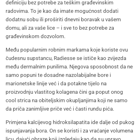
definiciju bez potrebe za teškim građevinskim
radovima. To je kao da imate mogućnost dodati
dodatnu sobu ili proširiti dnevni boravak u vašem
domu, ali za vaše lice – i sve to bez potrebe za
građevinskom dozvolom.
Među popularnim robnim markama koje koriste ovu
čudesnu supstancu, Radiesse se ističe kao zvijezda
među dermalnim punilima. Njegova sposobnost da ne
samo popuni te dosadne nazolabijalne bore i
marionetske linije već i da potakne tijelo na
proizvodnju vlastitog kolagena čini ga poput onog
cool strica na obiteljskim okupljanjima koji ne samo
da priča zanimljive priče već i časti rundu pića.
Primjena kalcijevog hidroksilapatita ide dalje od pukog
ispunjavanja bora. On se koristi i za vraćanje volumena
licu, dajući obraze koji izgledaju kao da su upravo