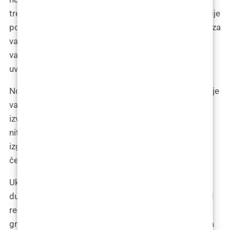
trendovi promijene i novi superjunaci estetske kirurgije
pojave na sceni. To je kao da uložite u dobre temelje za
vaš dom – ne morate ih obnavljati svake godine, a
vaša kuća izgleda sjajno bez obzira na vremenske
uvjete.
No, s velikom moći dolazi i velika odgovornost. Zato je
važno da ovaj arhitektonski zahvat na vašem licu
izvede stručnjak, jer iako je moguće izvršiti korekcije,
nitko zapravo ne želi završiti s jagodicama koje
izgledaju kao dodatak za vježbanje bicepsa ili linijom
čeljusti koja bi mogla poslužiti kao stalak za kapute.
Ukratko, polialkilimid možda nije za one koji se boje
dugoročne predanosti, ali za sve vas koji ste spremni
reći “da” dugotrajnoj ljepoti, on je vaš arhitekt, vaš
graditelj snova, vaš osobni Michelangelo koji čeka da