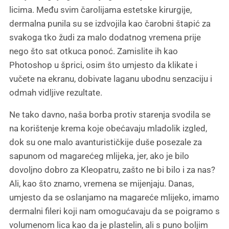
licima. Među svim čarolijama estetske kirurgije,
dermalna punila su se izdvojila kao čarobni štapić za
svakoga tko žudi za malo dodatnog vremena prije
nego što sat otkuca ponoć. Zamislite ih kao
Photoshop u šprici, osim što umjesto da klikate i
vučete na ekranu, dobivate laganu ubodnu senzaciju i
odmah vidljive rezultate.
Ne tako davno, naša borba protiv starenja svodila se
na korištenje krema koje obećavaju mladolik izgled,
dok su one malo avanturističkije duše posezale za
sapunom od magarećeg mlijeka, jer, ako je bilo
dovoljno dobro za Kleopatru, zašto ne bi bilo i za nas?
Ali, kao što znamo, vremena se mijenjaju. Danas,
umjesto da se oslanjamo na magareće mlijeko, imamo
dermalni fileri koji nam omogućavaju da se poigramo s
volumenom lica kao da je plastelin, ali s puno boljim