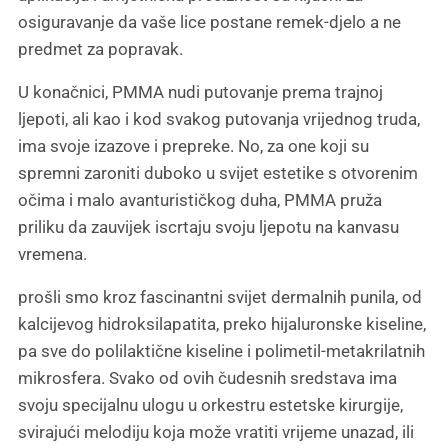
osiguravanje da vaše lice postane remek-djelo a ne
predmet za popravak.
U konačnici, PMMA nudi putovanje prema trajnoj
ljepoti, ali kao i kod svakog putovanja vrijednog truda,
ima svoje izazove i prepreke. No, za one koji su
spremni zaroniti duboko u svijet estetike s otvorenim
očima i malo avanturističkog duha, PMMA pruža
priliku da zauvijek iscrtaju svoju ljepotu na kanvasu
vremena.
prošli smo kroz fascinantni svijet dermalnih punila, od
kalcijevog hidroksilapatita, preko hijaluronske kiseline,
pa sve do polilaktične kiseline i polimetil-metakrilatnih
mikrosfera. Svako od ovih čudesnih sredstava ima
svoju specijalnu ulogu u orkestru estetske kirurgije,
svirajući melodiju koja može vratiti vrijeme unazad, ili