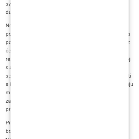
svijetu ne traže samo kratkotrajnu avanturu, već
dugotrajnu vezu.
No, kao i kod svake umjetnosti koja teži trajnosti,
potrebno je malo više truda. PMMA ne dolazi kao brzi
popravak; to je proces koji zahtijeva strpljenje. Trebat
će vam više injekcija, više vremena za čekanje na
rezultate, i možda čak i malo više hrabrosti. Ali oni koji
su spremni za ovaj korak otkrit će da je PMMA
sposoban stvoriti estetiku koja se ne može usporediti
s bilo čim drugim. To je kao da se odlučite za izgradnju
mramornog kipa u vašem vrtu umjesto da se
zadovoljite visećom ljuljačkom; oba mogu uljepšati
prostor, ali samo je jedno trajno remek-djelo.
Primjena PMMA seže dalje od običnog popunjavanja
bora; on oblikuje, definira i preoblikuje. Može