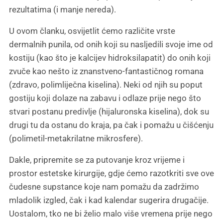
rezultatima (i manje nereda).
U ovom članku, osvijetlit ćemo različite vrste
dermalnih punila, od onih koji su nasljedili svoje ime od
kostiju (kao što je kalcijev hidroksilapatit) do onih koji
zvuče kao nešto iz znanstveno-fantastičnog romana
(zdravo, polimliječna kiselina). Neki od njih su poput
gostiju koji dolaze na zabavu i odlaze prije nego što
stvari postanu predivlje (hijaluronska kiselina), dok su
drugi tu da ostanu do kraja, pa čak i pomažu u čišćenju
(polimetil-metakrilatne mikrosfere).
Dakle, pripremite se za putovanje kroz vrijeme i
prostor estetske kirurgije, gdje ćemo razotkriti sve ove
čudesne supstance koje nam pomažu da zadržimo
mladolik izgled, čak i kad kalendar sugerira drugačije.
Uostalom, tko ne bi želio malo više vremena prije nego