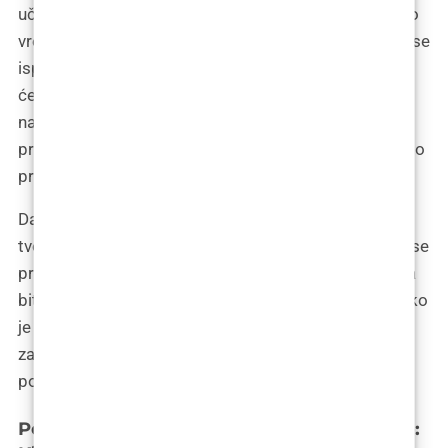
učinak, jer vaša tjelesna tvornica kolagena treba malo
vremena da se pokrene na punu snagu. Ali strpljenje se
isplati. Nakon nekoliko mjeseci, možete očekivati da
će vaša koža izgledati osvježeno, obnovljeno i, što je
najvažnije, mlađe. I najbolji dio? Budući da je kolagen
proizveden od strane vašeg tijela, rezultati su ne samo
prirodni, već i dugotrajni.
Dakle, ako ste spremni za pokretanje vlastite interne
tvornica kolagena i ne smeta vam malo čekanja dok se
proizvodnja ne zahukta, polilaktična kiselina bi mogla
biti vaša karta za povratak u mladost. I zapamtite, iako
je put možda dug, rezultati mogu biti tako
zadovoljavajući da ćete se zapitati zašto niste
pokrenuli ovu tvornicu malo ranije.
Polimetil-metakrilatne mikrosfere (PMMA):