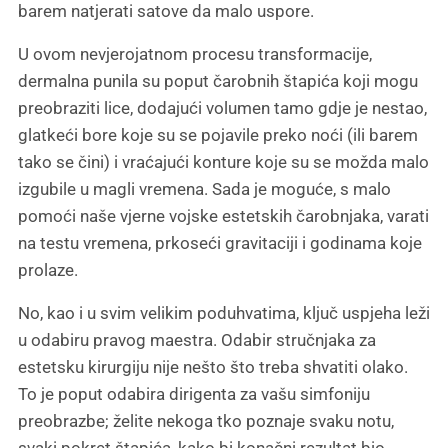
barem natjerati satove da malo uspore.
U ovom nevjerojatnom procesu transformacije,
dermalna punila su poput čarobnih štapića koji mogu
preobraziti lice, dodajući volumen tamo gdje je nestao,
glatkeći bore koje su se pojavile preko noći (ili barem
tako se čini) i vraćajući konture koje su se možda malo
izgubile u magli vremena. Sada je moguće, s malo
pomoći naše vjerne vojske estetskih čarobnjaka, varati
na testu vremena, prkoseći gravitaciji i godinama koje
prolaze.
No, kao i u svim velikim poduhvatima, ključ uspjeha leži
u odabiru pravog maestra. Odabir stručnjaka za
estetsku kirurgiju nije nešto što treba shvatiti olako.
To je poput odabira dirigenta za vašu simfoniju
preobrazbe; želite nekoga tko poznaje svaku notu,
svaki pokret štapića, kako bi konačni rezultat bio