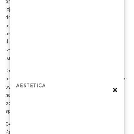
promjenu u pristupima pomlađivanju i korekciji lica“,
izjavio je dr. Kisić. „S obzirom na širok spektar
dostupnih materijala, od hijaluronske kiseline do
polimetil-metakrilatnih mikrosfera, mogućnosti za
personalizirane tretmane su gotovo neograničene“,
dodao je on, ističući kako je Zagreb postao centar
izvrsnosti za estetske tretmane zahvaljujući visokoj
razini stručnosti i naprednoj tehnologiji.
Dr. Kisić posebno naglašava važnost individualnog
pristupa svakom pacijentu: „Važno je razumjeti da nije
svako punilo prikladno za svaku situaciju. U Zagrebu,
naš pristup je temeljit – od početne konzultacije do
odabira najprikladnijeg punila, uzimajući u obzir
specifične potrebe i očekivanja svakog pacijenta.“
Govoreći o trajnosti i sigurnosti dermalnih punila, dr.
Kisić ističe: „Dok neka punila pružaju privremene