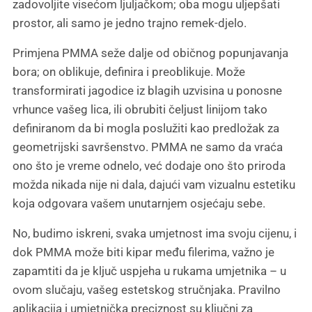
zadovoljite visećom ljuljačkom; oba mogu uljepšati
prostor, ali samo je jedno trajno remek-djelo.
Primjena PMMA seže dalje od običnog popunjavanja
bora; on oblikuje, definira i preoblikuje. Može
transformirati jagodice iz blagih uzvisina u ponosne
vrhunce vašeg lica, ili obrubiti čeljust linijom tako
definiranom da bi mogla poslužiti kao predložak za
geometrijski savršenstvo. PMMA ne samo da vraća
ono što je vreme odnelo, već dodaje ono što priroda
možda nikada nije ni dala, dajući vam vizualnu estetiku
koja odgovara vašem unutarnjem osjećaju sebe.
No, budimo iskreni, svaka umjetnost ima svoju cijenu, i
dok PMMA može biti kipar među filerima, važno je
zapamtiti da je ključ uspjeha u rukama umjetnika – u
ovom slučaju, vašeg estetskog stručnjaka. Pravilno
aplikacija i umjetnička preciznost su ključni za