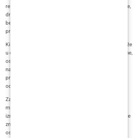
rezultate, idealne za one koji traže diskretne promjene,
druga, poput PMMA, nude dugotrajnije rješenje. No,
bez obzira na odabir, sigurnost pacijenta je naš
primarni cilj.“
Kisić također dodaje: „U Zagrebu se kontinuirano ulaže
u obrazovanje i treninge iz područja estetske medicine,
osiguravajući da naši stručnjaci budu upoznati s
najnovijim trendovima i tehnikama.“ Ovo pokazuje
predanost lokalne medicinske zajednice prema
održavanju visokog standarda usluge.
Zaključno, dr. Kisić naglašava: „Iako dermalna punila
mogu čuda učiniti za izgled lica, prava ljepota dolazi
iznutra. Međutim, malo pomoći s vanjske strane može
znatno poboljšati kvalitetu života i samopouzdanje
osobe.“