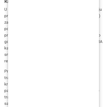
Kipar među filerima
U galeriji dermalnih punila, gdje svaki izložak ima svoju
priču i stil, Polimetil-metakrilatne mikrosfere (PMMA)
zauzimaju posebno mjesto. PMMA ne samo da
popunjava bore i vraća mladolikost; on klesa lice s
preciznošću iskusnog kipara, dodajući definiciju tamo
gdje je vreme izbrisalo linije i konture. Zamislite PMMA
kao Michelangela dermalnih filera, koji vaše lice
smatra svojom Sikstinskom kapelom, spremnim za
remek-djelo.
Priča o PMMA punilima je kao priča o umjetniku koji
traži trajnost u svom radu. Umjesto da se zadovolji
kratkotrajnim efektima koji nestaju kao zvijezde
padalice na noćnom nebu, PMMA teži nečemu što će
trajati, ostaviti trag i reći: “Bio sam ovdje, i napravio
sam nešto predivno”. To je za one koji u estetskom