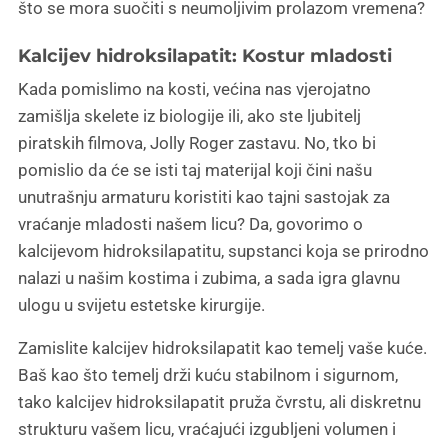
što se mora suočiti s neumoljivim prolazom vremena?
Kalcijev hidroksilapatit: Kostur mladosti
Kada pomislimo na kosti, većina nas vjerojatno
zamišlja skelete iz biologije ili, ako ste ljubitelj
piratskih filmova, Jolly Roger zastavu. No, tko bi
pomislio da će se isti taj materijal koji čini našu
unutrašnju armaturu koristiti kao tajni sastojak za
vraćanje mladosti našem licu? Da, govorimo o
kalcijevom hidroksilapatitu, supstanci koja se prirodno
nalazi u našim kostima i zubima, a sada igra glavnu
ulogu u svijetu estetske kirurgije.
Zamislite kalcijev hidroksilapatit kao temelj vaše kuće.
Baš kao što temelj drži kuću stabilnom i sigurnom,
tako kalcijev hidroksilapatit pruža čvrstu, ali diskretnu
strukturu vašem licu, vraćajući izgubljeni volumen i