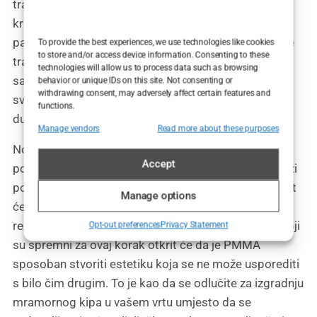
traži trajnost u svom radu. Umjesto da se zadovolji
kratkotrajnim efektima koji nestaju kao zvijezde
padalice na noćnom nebu, PMMA teži nečemu što će
To provide the best experiences, we use technologies like cookies
to store and/or access device information. Consenting to these
trajati, ostaviti trag i reći: “Bio sam ovdje, i napravio
technologies will allow us to process data such as browsing
sam nešto predivno”. To je za one koji u estetskom
behavior or unique IDs on this site. Not consenting or
withdrawing consent, may adversely affect certain features and
svijetu ne traže samo kratkotrajnu avanturu, već
functions.
dugotrajnu vezu.
Manage vendors
Read more about these purposes
No, kao i kod svake umjetnosti koja teži trajnosti,
Accept
potrebno je malo više truda. PMMA ne dolazi kao brzi
popravak; to je proces koji zahtijeva strpljenje. Trebat
Manage options
će vam više injekcija, više vremena za čekanje na
rezultate, i možda čak i malo više hrabrosti. Ali oni koji
Opt-out preferences
Privacy Statement
su spremni za ovaj korak otkrit će da je PMMA
sposoban stvoriti estetiku koja se ne može usporediti
s bilo čim drugim. To je kao da se odlučite za izgradnju
mramornog kipa u vašem vrtu umjesto da se