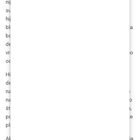
nije ostala imuna na ovaj trend. Među svim mogućim
superjunacima koji štite našu mladost i ljepotu,
hijaluronska kiselina definitivno zaslužuje svoj vlastiti
blockbuster. Možemo je zamisliti s plaštom (ili možda
bolje rečeno, s pipetom seruma) kako leti kroz naš
dermis, spašavajući suhe, dehidrirane stanice i
vraćajući volumen tamo gdje ga je vrijeme nepravedno
odnijelo.
Hijaluronska kiselina nije samo superheroj među
dermalnim filerima; ona je i MVP (najvrijedniji igrač)
našeg tijela kada je riječ o hidrataciji. Zamislite je kao
najbolji hidratantni serum koji ste ikada koristili, samo
što umjesto da ga nanesete izvana, ona dolazi iznutra,
poput tajnog agenta zaduženog za operacije “vraćanje
plump-a” i “spašavanje suhoće”.
Ako ste ikada gledali reklame za kreme protiv starenja,