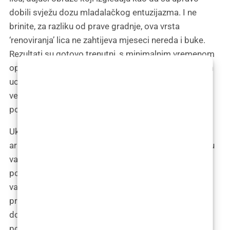
dobili svježu dozu mladalačkog entuzijazma. I ne
brinite, za razliku od prave gradnje, ova vrsta
‘renoviranja’ lica ne zahtijeva mjeseci nereda i buke.
Rezultati su gotovo trenutni, s minimalnim vremenom
oporavka, što znači da možete brzo nastaviti s vašim
uobičajenim aktivnostima, poput planiranja sljedeće
velike avanture ili, u modernom kontekstu, scrollanja
po društvenim mrežama.
Ukratko, kalcijev hidroksilapatit je poput tajnog
arhitekta mladosti, koji diskretno radi na unapređenju
vašeg lica, vraćajući mu mladolikost i svježinu bez
potrebe za otkrivanjem njegovih tajni svima osim
vama. I tako, s malo pomoći od našeg pouzdanog
prijatelja iz kostiju, možemo reći zbogom bora i
dobrodošlicu povratku u dane kada je naše lice bilo
poput nepročitane knjige, spremne za nove avanture.