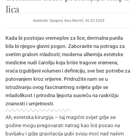
lica
Aesthetic Surgery
Ines Murtić
26.02.2024
Kada bi postojao vremeplov za lice, dermalna punila
bila bi njegov glavni pogon. Zaboravite na potragu za
svetim gralom mladosti; moderna alhemija estetske
medicine nudi čaroliju koja briše tragove vremena,
vraća izgubljeni volumen i definiciju, sve bez potrebe za
putovanjem kroz vrijeme. Pridružite nam se u
istraživanju ovog fascinantnog svijeta gdje se
mladolikost i prirodna ljepota susreću na raskrižju
znanosti i umjetnosti.
Ah, estetska kirurgija – taj magični svijet gdje se
godine mogu pregovarati natrag kao loš posao na
buvljaku i gdje gravitacija gubi svoju moć nad našim