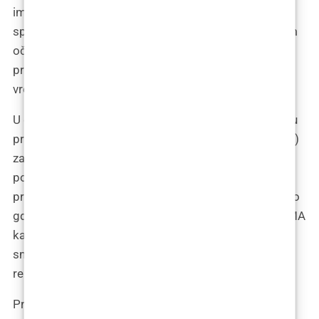
ima svoje izazove i prepreke. No, za one koji su
spremni zaroniti duboko u svijet estetike s otvorenim
očima i malo avanturističkog duha, PMMA pruža
priliku da zauvijek iscrtaju svoju ljepotu na kanvasu
vremena.
U galeriji dermalnih filera, gdje svaki izložak ima svoju
priču i stil, Polimetil-metakrilatne mikrosfere (PMMA)
zauzimaju posebno mjesto. PMMA ne samo da
popunjava bore i vraća mladolikost; on klesa lice s
preciznošću iskusnog kipara, dodajući definiciju tamo
gdje je vreme izbrisalo linije i konture. Zamislite PMMA
kao Michelangela dermalnih punila, koji vaše lice
smatra svojom Sikstinskom kapelom, spremnim za
remek-djelo.
Priča o PMMA punilima je kao priča o umjetniku koji