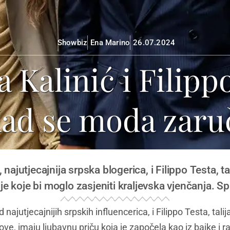
Showbiz
Ena Marino
26.07.2024
 Kalinić i Filippo
ad se moda zaru
 najutjecajnija srpska blogerica, i Filippo Testa, ta
je koje bi moglo zasjeniti kraljevska vjenčanja. S
 najutjecajnijih srpskih influencerica, i Filippo Testa, tal
e, imaju ljubavnu priču koja je započela kao iz bajke i ra