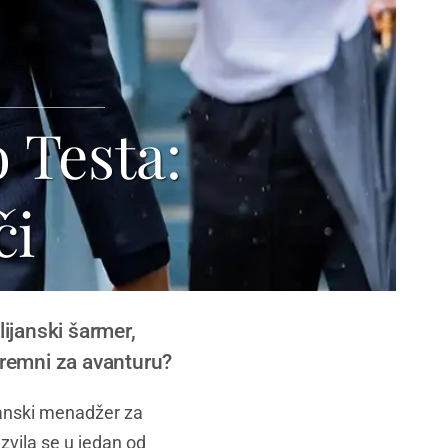
 Testa:
či
lijanski šarmer,
premni za avanturu?
ijanski menadžer za
zvila se u jedan od