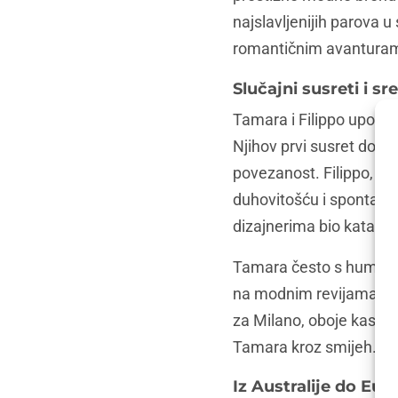
najslavljenijih parova u
romantičnim avanturama
Slučajni susreti i sr
Tamara i Filippo upozna
Njihov prvi susret dog
povezanost. Filippo, s
duhovitošću i spontano
dizajnerima bio kataliza
Tamara često s humorom
na modnim revijama do n
za Milano, oboje kasneći
Tamara kroz smijeh.
Iz Australije do Eu