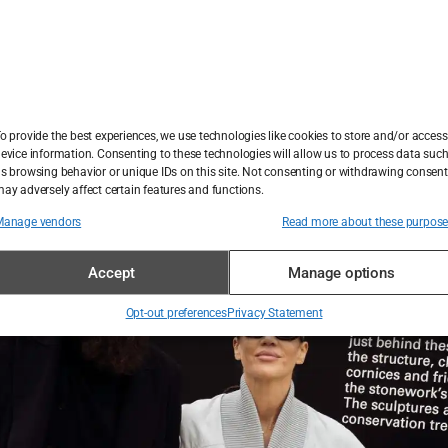
jivijeg poglavlja.
vjenčanja
že biti pravi izazov, a kad ste poznati influencer poput T
Teste, taj izazov postaje još veći. Njihovo vjenčanje obe
o provide the best experiences, we use technologies like cookies to store and/or access
j pažljivo je razmotren kako bi se stvorila savršena atmos
evice information. Consenting to these technologies will allow us to process data suc
s browsing behavior or unique IDs on this site. Not consenting or withdrawing consent
ki korak donosi svoj niz odluka i avantura.
ay adversely affect certain features and functions.
Manage vendors
Read more about these purpos
Accept
Manage options
Opt-out preferences
Privacy Statement