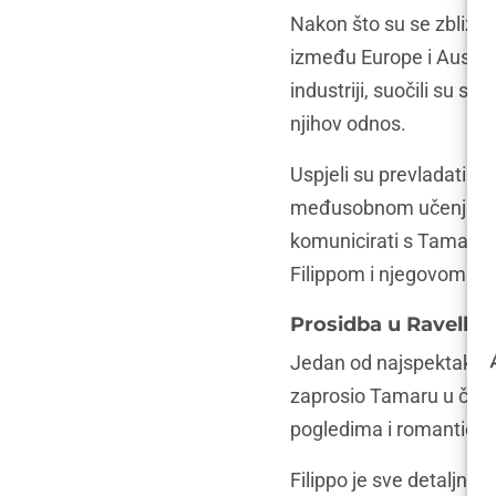
Nakon što su se zbližil
između Europe i Australi
industriji, suočili su s
njihov odnos.
Uspjeli su prevladati jez
međusobnom učenju o raz
komunicirati s Tamarino
Filippom i njegovom obit
Prosidba u Ravellu:
Jedan od najspektakular
zaprosio Tamaru u čarob
pogledima i romantično
Filippo je sve detaljno 