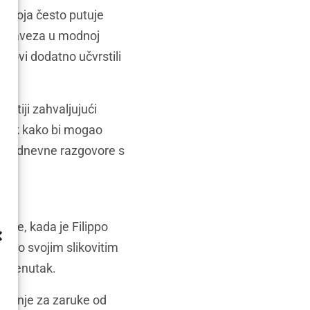
a, koja često putuje
ih obaveza u modnoj
zazovi dodatno učvrstili
gatiji zahvaljujući
jezik kako bi mogao
svakodnevne razgovore s
ine, kada je Filippo
t po svojim slikovitim
 trenutak.
puštenje za zaruke od