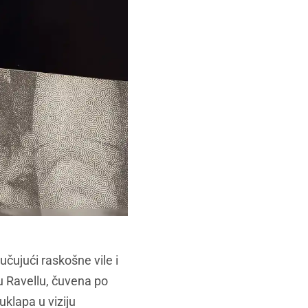
učujući raskošne vile i
 u Ravellu, čuvena po
klapa u viziju