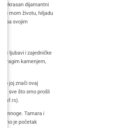
 prekrasan dijamantni
dan u mom životu, hiljadu
est sa svojim
ove ljubavi i zajedničke
jim dragim kamenjem,
iko joj znači ovaj
vlja sve što smo prošli
egraf.rs
)
​.
e za mnoge. Tamara i
a samo je početak