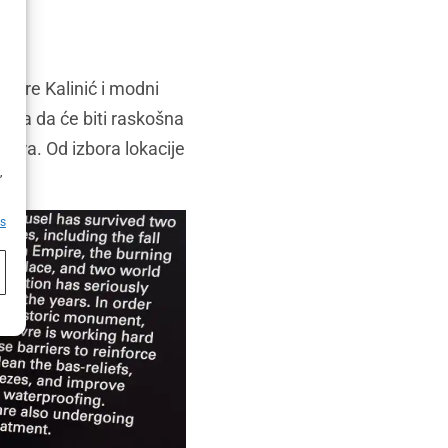
amare Kalinić i modni
ćava da će biti raskošna
fera. Od izbora lokacije
h
,
es