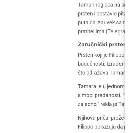
Tamarinog oca na srpsk
prsten i postavio pitanj
puta da, zauvek sa tobo
pratiteljima​​​
(
Telegraf.rs
Zaručnički prsten: 
Prsten koji je Filippo 
budućnosti. Izrađen po
što odražava Tamarinu e
Tamara je u jednom od sv
simbol predanosti. “Fili
zajedno,” rekla je Tama
Njihova priča, prožeta 
Filippo pokazuju da pra