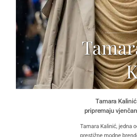
Tamara
K
Tamara Kalinić,
pripremaju vjenčan
Tamara Kalinić, jedna od
prestižne modne brendov