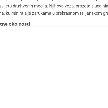
 svijetu društvenih medija. Njihova veza, prožeta slučajni
, kulminirala je zarukama u prekrasnom talijanskom gra
etne okolnosti
li su se 2020. godine u modnom svijetu, okruženju koje j
odio se na modnom događaju u Parizu, gdje su odmah osje
 njegovim tipičnim talijanskim šarmom, privukao je Tamar
šću. Priča kaže da je upravo njihov prvi razgovor o omil
tor koji je zapalio iskru među njima.
 spominje kako je sudbina uplela prste u njihovu priču –
eplaniranih susreta u zračnim lukama. Na primjer, jedno
 na avion. “Taj let smo čekali zajedno i tu je započela naš
rope: Transkontinentalna romansa