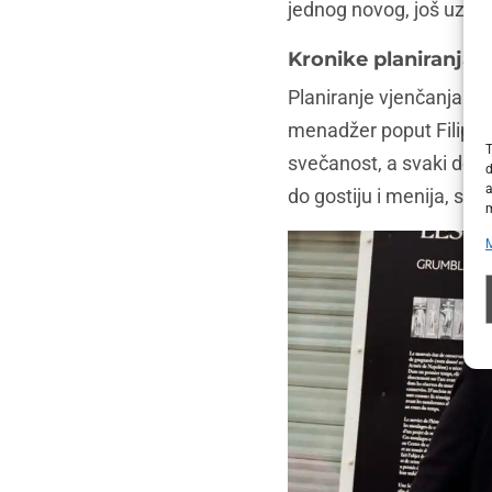
jednog novog, još uzbudl
Kronike planiranja 
Planiranje vjenčanja mo
menadžer poput Filippa 
T
svečanost, a svaki detal
d
a
do gostiju i menija, sva
m