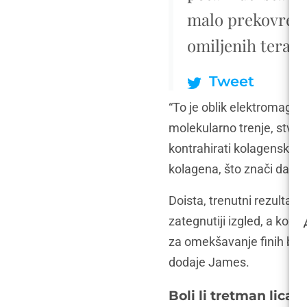
malo prekovreme
omiljenih terapi
Tweet
“To je oblik elektromagne
molekularno trenje, stvara
kontrahirati kolagenska 
kolagena, što znači da su r
Doista, trenutni rezultati
zategnutiji izgled, a koža
za omekšavanje finih bora
dodaje James.
Boli li tretman lica