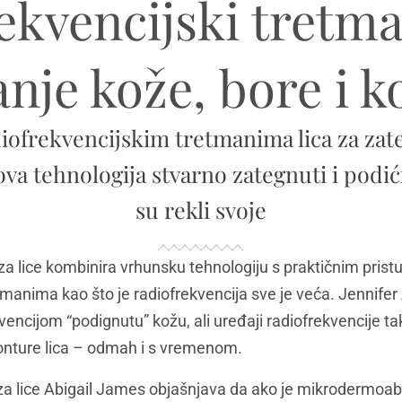
ekvencijski tretman
nje kože, bore i 
diofrekvencijskim tretmanima lica za zate
ova tehnologija stvarno zategnuti i podić
su rekli svoje
za lice kombinira vrhunsku tehnologiju s praktičnim pris
anima kao što je radiofrekvencija sve je veća. Jennifer 
vencijom “podignutu” kožu, ali uređaji radiofrekvencije
konture lica – odmah i s vremenom.
a lice Abigail James objašnjava da ako je mikrodermoabra