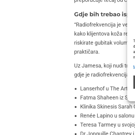
Gdje bih trebao ispr
“Radiofrekvencija je već d
kako klijentova koža reagi
T
riskirate gubitak volumena
d
praktičara.
a
m
Uz Jamesa, koji nudi tret
gdje je radiofrekvencija i
Lanserhof u The Arts C
Fatma Shaheen iz Skin
Klinika Skinesis Sara
Renée Lapino u salonu 
Teresa Tarmey u svojoj 
Dr Jonquille Chantrey i