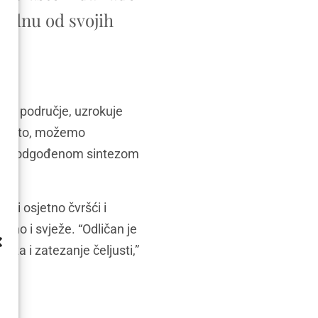
jednu od svojih
ano područje, uzrokuje
ineći to, možemo
 kao i odgođenom sintezom
ati osjetno čvršći i
čeno i svježe. “Odličan je
za i zatezanje čeljusti,”