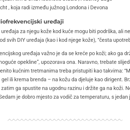
cht , koja radi između južnog Londona i Devona
iofrekvencijski uređaji
uređaja za njegu kože kod kuće mogu biti podrška, ali ne
kod svih DIY uređaja (kao i kod njege kože), “česta upotreb
vencijskog uređaja važno je da se kreće po koži; ako ga dr
i moguće opekline”, upozorava ona. Naravno, trebate slijed
nito kućnim tretmanima treba pristupiti kao takvima: “Mo
ći gel ili krema brenda – na kožu da djeluje kao dirigent. B
zatim ga spustite na ugodnu razinu i držite ga na koži. 
e. Sedam je dobro mjesto za vodič za temperaturu, s jedan j