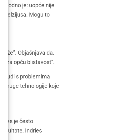
“Ugodno je: uopće nije
a Celzijusa. Mogu to
 kože”. Objašnjava da,
an za opću blistavost”.
li ljudi s problemima
je druge tehnologije koje
James je često
rezultate, Indries