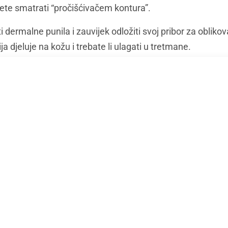
žete smatrati “pročišćivačem kontura”.
i dermalne punila i zauvijek odložiti svoj pribor za obliko
a djeluje na kožu i trebate li ulagati u tretmane.
ja i kako djeluje?
ekvencija je nekirurška metoda zatezanja kože koja koristi
roizvodnje kolagena.
iji protein u ljudskom tijelu, prirodno se nalazi u kostima,
lorina Indries, viša estetičarka u Linnaeanu . “U našim k
nje opadati za oko jedan posto godišnje, zbog unutarnjih
 i naša prehrana.”
ednostavno 'ispustiti' više kolagena u kož
ce odgovorne za njegovu proizvodnju – fib