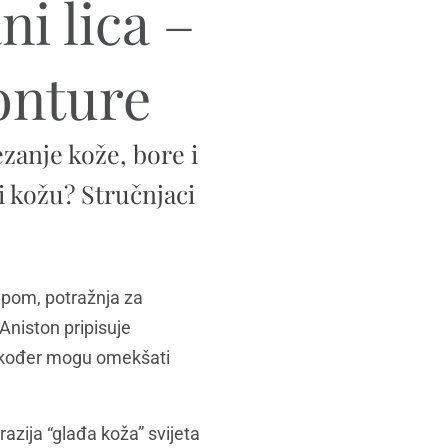
i lica –
konture
zanje kože, bore i
i kožu? Stručnjaci
tupom, potražnja za
Aniston pripisuje
 također mogu omekšati
zija “glađa koža” svijeta