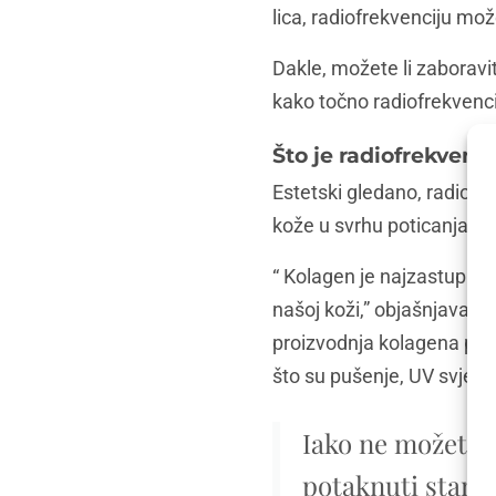
lica, radiofrekvenciju mo
Dakle, možete li zaboravit
kako točno radiofrekvencij
Što je radiofrekvenci
Estetski gledano, radiofr
kože u svrhu poticanja p
“ Kolagen je najzastupljen
našoj koži,” objašnjava F
proizvodnja kolagena poči
što su pušenje, UV svjetlo
Iako ne možete j
potaknuti stani