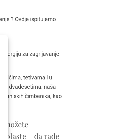
vanje ? Ovdje ispitujemo
 energiju za zagrijavanje
 mišićima, tetivama i u
asnim dvadesetima, naša
 i vanjskih čimbenika, kao
u, možete
roblaste – da rade