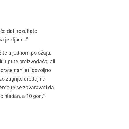
će dati rezultate
a je ključna”.
žite u jednom položaju,
iti upute proizvođača, ali
rate nanijeti dovoljno
rzo zagrijte uređaj na
Nemojte se zavaravati da
e hladan, a 10 gori.”