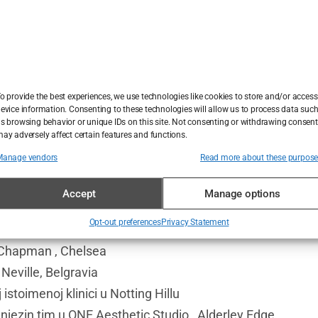
obati radiofrekvencijsku njegu lica?
ugo redovita pojava u mojoj klinici”, kaže James. “Kao pra
ra i kako se zagrijava kako biste dobili optimalne rezultate
o provide the best experiences, we use technologies like cookies to store and/or access
, a premalo topline neće postići najbolje rezultate.” Dakl
evice information. Consenting to these technologies will allow us to process data suc
s browsing behavior or unique IDs on this site. Not consenting or withdrawing consent
ay adversely affect certain features and functions.
mane na privatnoj lokaciji u Surreyju, preporučujemo posj
Manage vendors
Read more about these purpos
li dio napredne njege lica ili se nudi kao samostalni tretma
Accept
Manage options
lubu gdje se nude pojedinačni sastanci od 20 minuta (tak
Opt-out preferences
Privacy Statement
 Design London u John Bell & Croyden, Marylebone i Mat
h Chapman , Chelsea
Neville, Belgravia
istoimenoj klinici u Notting Hillu
 njezin tim u ONE Aesthetic Studio , Alderley Edge