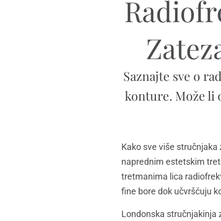
Radiofr
Zateza
Saznajte sve o ra
konture. Može li 
Kako sve više stručnjaka 
naprednim estetskim tretm
tretmanima lica radiofrek
fine bore dok učvršćuju 
Londonska stručnjakinja z