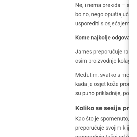
Ne, i nema prekida – svak
bolno, nego opuštajuće. 
usporediti s osjećajem m
Kome najbolje odgovara 
James preporučuje radiof
osim proizvodnje kolagena
Međutim, svatko s metalnim
kada je osjet kože promij
su puno prikladnije, popu
Koliko se sesija pre
Kao što je spomenuto, jed
preporučuje svojim klijen
preporučuje tečaj od četi