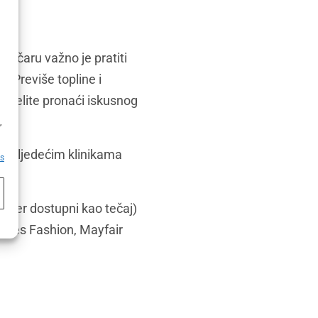
ktičaru važno je pratiti
. Previše topline i
e, želite pronaći iskusnog
h
,
et sljedećim klinikama
es
n:
ođer dostupni kao tečaj)
ches Fashion, Mayfair