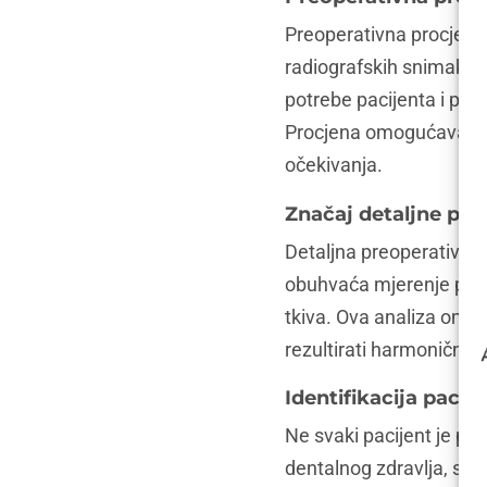
Preoperativna procjena 
radiografskih snimaka, fo
potrebe pacijenta i plan
Procjena omogućava kiru
očekivanja.
Značaj detaljne preo
Detaljna preoperativna a
obuhvaća mjerenje propor
tkiva. Ova analiza omog
rezultirati harmonični
Identifikacija paci
Ne svaki pacijent je pog
dentalnog zdravlja, stru