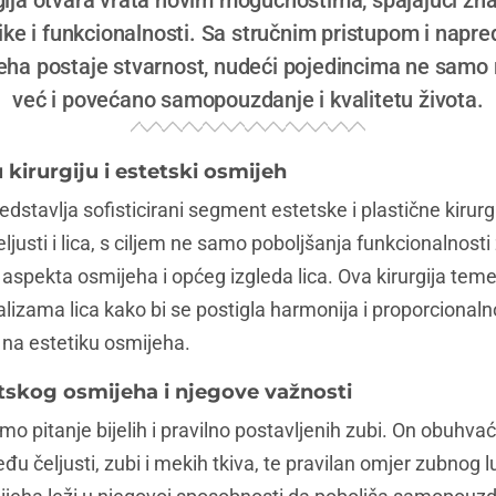
gija otvara vrata novim mogućnostima, spajajući zna
ike i funkcionalnosti. Sa stručnim pristupom i napr
eha postaje stvarnost, nudeći pojedincima ne samo r
već i povećano samopouzdanje i kvalitetu života.
kirurgiju i estetski osmijeh
edstavlja sofisticirani segment estetske i plastične kirur
ljusti i lica, s ciljem ne samo poboljšanja funkcionalnosti
 aspekta osmijeha i općeg izgleda lica. Ova kirurgija teme
lizama lica kako bi se postigla harmonija i proporcionalno
 na estetiku osmijeha.
tskog osmijeha i njegove važnosti
mo pitanje bijelih i pravilno postavljenih zubi. On obuhvaća
čeljusti, zubi i mekih tkiva, te pravilan omjer zubnog luka