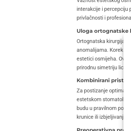
Važnost estetskog osmi
interakcije i percepciju
privlačnosti i profesion
Uloga ortognatske k
Ortognatska kirurgija i
anomalijama. Korekcijom
estetici osmijeha. Ovaj
prirodnu simetriju lica,
Kombinirani pristup
Za postizanje optimalno
estetskom stomatologijo
budu u pravilnom položa
krunice ili izbjeljivanj
Preoperativna procj