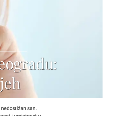
Beogradu:
ijeh
e nedostižan san.