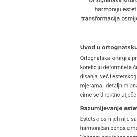
Ortognatska kirur
harmoniju estet
transformacija osmij
Uvod u ortognatsku 
Ortognatska kirurgija pr
korekciju deformiteta če
disanja, već i estetskog
mjerama i detaljnim ana
čime se direktno utječe
Razumijevanje este
Estetski osmijeh nije sa
harmoničan odnos između 