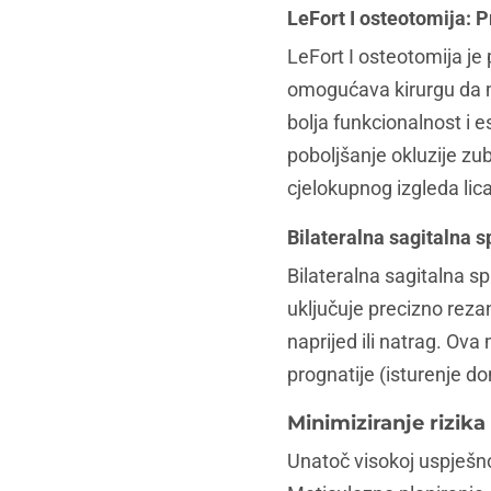
LeFort I osteotomija: P
LeFort I osteotomija je 
omogućava kirurgu da mob
bolja funkcionalnost i es
poboljšanje okluzije zub
cjelokupnog izgleda lica
Bilateralna sagitalna s
Bilateralna sagitalna sp
uključuje precizno reza
naprijed ili natrag. Ova 
prognatije (isturenje do
Minimiziranje rizika
Unatoč visokoj uspješnos