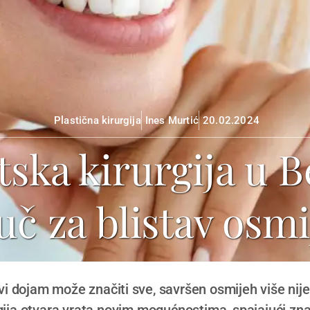
Plastična kirurgija
Ines Murtić
20.02.2024
ska kirurgija u 
uč za blistav osm
rvi dojam može značiti sve, savršen osmijeh više nij