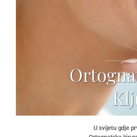
Ortognat
Klj
U svijetu gdje p