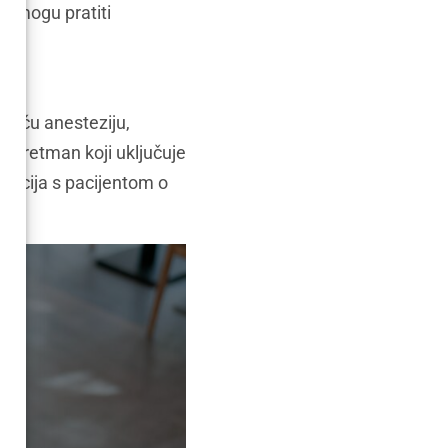
ne mogu pratiti
a opću anesteziju,
ni tretman koji uključuje
ikacija s pacijentom o
.