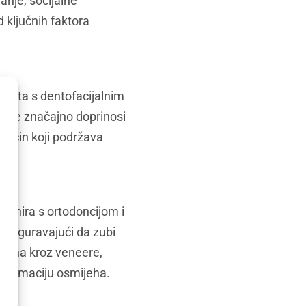
nje, socijalne
 ključnih faktora
jenata s dentofacijalnim
eć se značajno doprinosi
 način koji podržava
binira s ortodoncijom i
 osiguravajući da zubi
ijeha kroz veneere,
ansformaciju osmijeha.