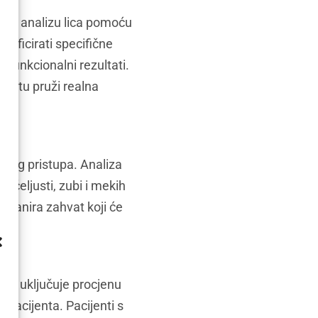
ljnu analizu lica pomoću
ntificirati specifične
i funkcionalni rezultati.
jentu pruži realna
rškog pristupa. Analiza
 čeljusti, zubi i mekih
 planira zahvat koji će
cije uključuje procjenu
 pacijenta. Pacijenti s