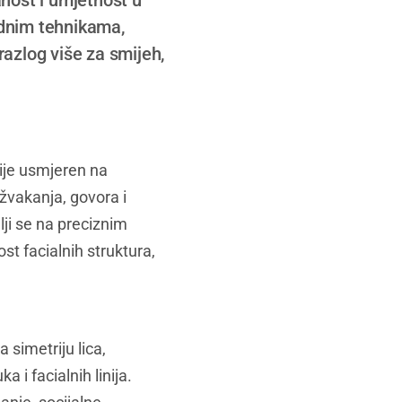
nost i umjetnost u
ednim tehnikama,
azlog više za smijeh,
gije usmjeren na
 žvakanja, govora i
lji se na preciznim
st facialnih struktura,
 simetriju lica,
 i facialnih linija.