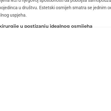
jeha leži u njegovoj sposobnosti da poboljša samopouzda
 pojedinca u društvu. Estetski osmijeh smatra se jednim od
alnog uspjeha.
irurgije u postizanju idealnog osmijeha
gra ključnu ulogu u postizanju idealnog osmijeha kod paci
 pozicije čeljusti, ne samo da se poboljšava funkcija, v
 kirurški zahvat omogućava usklađivanje zubi i čeljusti na
 dovodeći do izražaja puni potencijal osmijeha.
: Ortodoncija i estetska stomatologija
g estetskog osmijeha, ortognatska kirurgija često se kom
m. Ortodoncija priprema zubni luk za kiruršku korekciju,
ju, dok estetska stomatologija dodatno finira izgled osm
e zubi. Ovaj integrirani pristup osigurava sveobuhvatnu tr
ena i planiranje