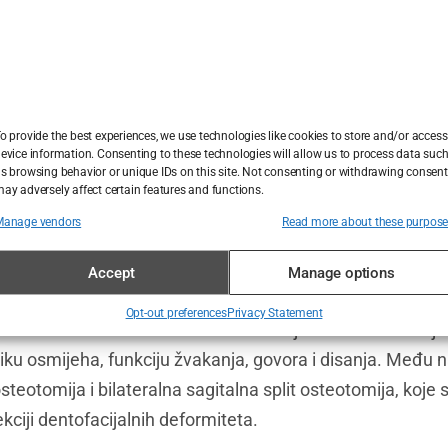
HAIR CARE
UNCATEGORIZED
REDDIT
splantacija kose u
Sapphire FUE transpl
c i Tihana:
Baya Doesn’t Want to Be Fa
Politička misa na H
Sushi, SamoStranac i
ja više ne traži kut za
Sarajevu: glava koja 
Reddit opsesije
Might Still End Up There
Thompson moli, a H
Anatomija jedne Red
o provide the best experiences, we use technologies like cookies to store and/or access
selfie
evice information. Consenting to these technologies will allow us to process data suc
s browsing behavior or unique IDs on this site. Not consenting or withdrawing consent
ay adversely affect certain features and functions.
Manage vendors
Read more about these purpos
Accept
Manage options
 kirurgije
Opt-out preferences
Privacy Statement
uhvaća različite kirurške tehnike dizajnirane za korekciju n
etiku osmijeha, funkciju žvakanja, govora i disanja. Među 
teotomija i bilateralna sagitalna split osteotomija, koje 
ciji dentofacijalnih deformiteta.