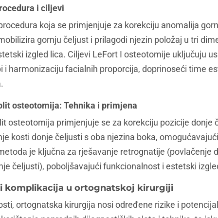
rocedura i ciljevi
procedura koja se primjenjuje za korekciju anomalija gornj
ilizira gornju čeljust i prilagodi njezin položaj u tri dim
tetski izgled lica. Ciljevi LeFort I osteotomije uključuju us
i i harmonizaciju facialnih proporcija, doprinoseći time es
.
plit osteotomija: Tehnika i primjena
lit osteotomija primjenjuje se za korekciju pozicije donje 
nje kosti donje čeljusti s oba njezina boka, omogućavajuć
metoda je ključna za rješavanje retrognatije (povlačenje don
nje čeljusti), poboljšavajući funkcionalnost i estetski izgl
 i komplikacija u ortognatskoj kirurgiji
ti, ortognatska kirurgija nosi određene rizike i potencija