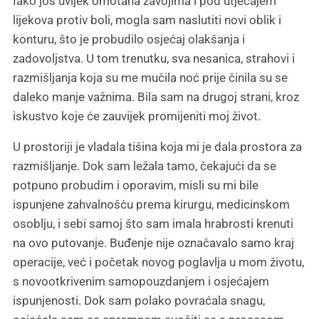
Iako još uvijek omotana zavojima i pod utjecajem
lijekova protiv boli, mogla sam naslutiti novi oblik i
konturu, što je probudilo osjećaj olakšanja i
zadovoljstva. U tom trenutku, sva nesanica, strahovi i
razmišljanja koja su me mučila noć prije činila su se
daleko manje važnima. Bila sam na drugoj strani, kroz
iskustvo koje će zauvijek promijeniti moj život.
U prostoriji je vladala tišina koja mi je dala prostora za
razmišljanje. Dok sam ležala tamo, čekajući da se
potpuno probudim i oporavim, misli su mi bile
ispunjene zahvalnošću prema kirurgu, medicinskom
osoblju, i sebi samoj što sam imala hrabrosti krenuti
na ovo putovanje. Buđenje nije označavalo samo kraj
operacije, već i početak novog poglavlja u mom životu,
s novootkrivenim samopouzdanjem i osjećajem
ispunjenosti. Dok sam polako povraćala snagu,