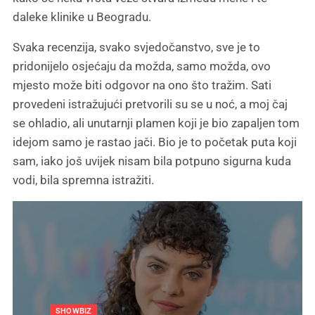
daleke klinike u Beogradu.
Svaka recenzija, svako svjedočanstvo, sve je to
pridonijelo osjećaju da možda, samo možda, ovo
mjesto može biti odgovor na ono što tražim. Sati
provedeni istražujući pretvorili su se u noć, a moj čaj
se ohladio, ali unutarnji plamen koji je bio zapaljen tom
idejom samo je rastao jači. Bio je to početak puta koji
sam, iako još uvijek nisam bila potpuno sigurna kuda
vodi, bila spremna istražiti.
R CARE
SHOWBIZ
UNCATEGORIZED
HAIR CARE