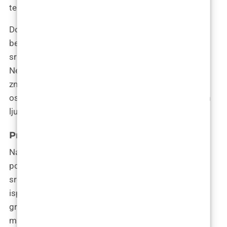
temelja.
Dok sam sjedila u jednom od mnogobrojnih
beogradskih kafića, uživajući u šoljici tradicionalne
srpske kafe, razmišljala sam o predstojećim danima.
Nervozu koju sam osjećala pri dolasku zamijenila je
znatiželja i uzbuđenje. Beograd me je već počeo
osvajati, svojom energijom, svojom poviješću, svojim
ljudima.
Prvi posjet klinici
Nakon što sam istražila i upila duh Beograda, dan
posjete klinici brzo je došao. Hodajući prema klinici,
srce mi je kucalo brže nego inače, a um mi je bio
ispunjen mješavinom očekivanja i treme. “Podizanje
grudi, mastopeksija,” ponavljala sam u sebi kao
mantru, podsjećajući se na razloge svoje odluke i na