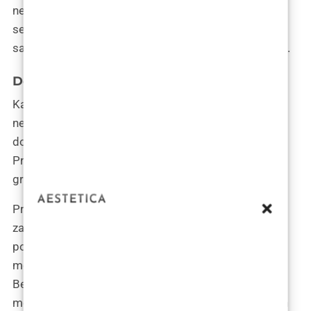
nečeg novog, korak u nepoznato, ali i korak prema
sebi. S osmijehom na licu i koferom punim nade, bila
sam spremna suočiti se s avanturom koja me čekala.
Dolazak u Beograd
Kad sam kročila na tlo Beograda, osjećaj je bio
neopisiv. Bio je to miks uzbuđenja zbog novih
doživljaja i blage nervoze zbog onoga što me čeka.
Prvi udah beogradskog zraka bio je pun očekivanja;
grad je pulsirao životom, čak i u rano jutro.
Pronalazak smještaja bio je neobično jednostavan,
zahvaljujući preciznim uputama mog domaćina. Prvi
pogledi kroz prozor mog apartmana otkrili su mi
mozaik krovova, širokih bulevara i zelenih parkova.
Beograd je djelovao kao grad koji spaja stoljeća, s
modernim zgradama koje se uzdižu iznad tihovječnih