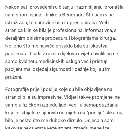
Nakon sati provedenih u čitanju i razmišljanju, pronašla
sam spominjanje klinike u Beogradu. Što sam više
istraživala, to sam više bila impresionirana. Web
stranica klinike bila je profesionalna, informativna, s
detaljnim opisima procedura i biografijama kirurga.
No, ono što me najviše privuklo bila su iskustva
pacijenata. Ljudi iz raznih dijelova svijeta hvalili su ne
samo kvalitetu medicinskih usluga već i pristup
pacijentima, osjećaj sigurnosti i pažnje koji su im
pruženi.
Fotografije prije i poslije koje su bile objavljene na
stranici bile su impresivne. Vidjeti takve promjene, ne
samo u fizičkom izgledu ljudi već i u samopouzdanju
koje je izbijalo iz njihovih osmijeha na “poslije” slikama,
bilo je nešto što me duboko dirnulo. Osjećala sam
kako se neka vrsta veze stvara između mene i te