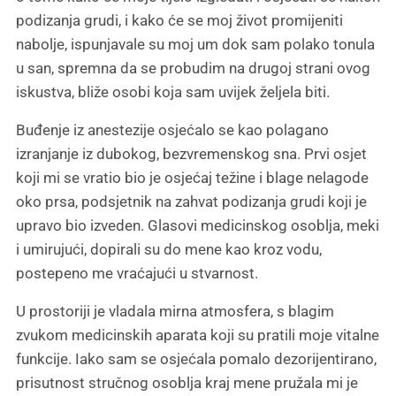
podizanja grudi, i kako će se moj život promijeniti
nabolje, ispunjavale su moj um dok sam polako tonula
u san, spremna da se probudim na drugoj strani ovog
iskustva, bliže osobi koja sam uvijek željela biti.
Buđenje iz anestezije osjećalo se kao polagano
izranjanje iz dubokog, bezvremenskog sna. Prvi osjet
koji mi se vratio bio je osjećaj težine i blage nelagode
oko prsa, podsjetnik na zahvat podizanja grudi koji je
upravo bio izveden. Glasovi medicinskog osoblja, meki
i umirujući, dopirali su do mene kao kroz vodu,
postepeno me vraćajući u stvarnost.
U prostoriji je vladala mirna atmosfera, s blagim
zvukom medicinskih aparata koji su pratili moje vitalne
funkcije. Iako sam se osjećala pomalo dezorijentirano,
prisutnost stručnog osoblja kraj mene pružala mi je