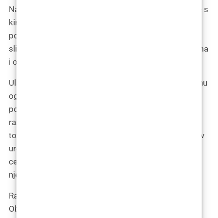
Nakon kratkog čekanja, pozvana sam na konzultacije s
kirurgom. Hodnikom do ordinacije, prolazila sam
pored soba u kojima su se, pretpostavljam, odvijale
slične priče transformacije, svaka sa svojim nadanjima
i očekivanjima.
Ulazak u ordinaciju bio je kao prelazak na drugu stranu
ogledala. Sve što sam do tada zamišljala o procesu
podizanja grudi, sada je trebalo biti izloženo i
razmotreno. Kirurg me dočekao s profesionalnim, ali
toplo osmijehom, pružajući mi ruku u pozdrav. Njegov
ured bio je svijetao i prostran, s diplomama i
certifikatima koji su krasili zidove, odajući sliku
njegove stručnosti i iskustva.
Razgovor s kirurgom bio je temeljit i informativan.
Objasnio mi je sve detalje vezane za mastopeksiju –