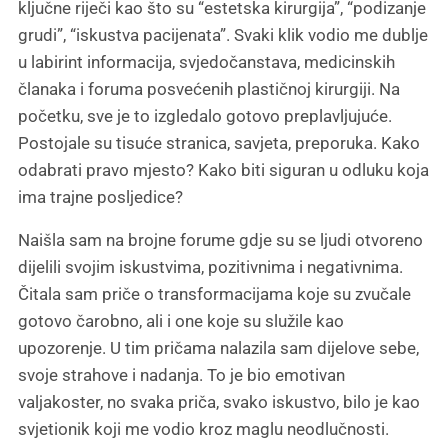
ključne riječi kao što su “estetska kirurgija”, “podizanje
grudi”, “iskustva pacijenata”. Svaki klik vodio me dublje
u labirint informacija, svjedočanstava, medicinskih
članaka i foruma posvećenih plastičnoj kirurgiji. Na
početku, sve je to izgledalo gotovo preplavljujuće.
Postojale su tisuće stranica, savjeta, preporuka. Kako
odabrati pravo mjesto? Kako biti siguran u odluku koja
ima trajne posljedice?
Naišla sam na brojne forume gdje su se ljudi otvoreno
dijelili svojim iskustvima, pozitivnima i negativnima.
Čitala sam priče o transformacijama koje su zvučale
gotovo čarobno, ali i one koje su služile kao
upozorenje. U tim pričama nalazila sam dijelove sebe,
svoje strahove i nadanja. To je bio emotivan
valjakoster, no svaka priča, svako iskustvo, bilo je kao
svjetionik koji me vodio kroz maglu neodlučnosti.