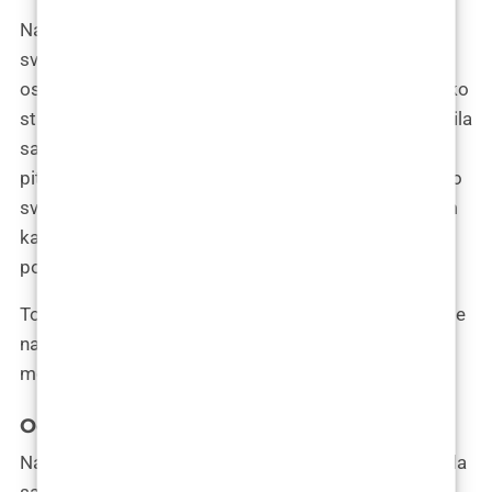
Nastavile smo razgovarati duboko u noć, istražujući
svaki mogući kut moje odluke. Kroz taj razgovor,
osjećala sam kako se moja odlučnost cementira, kako
strah popušta mjesto uzbuđenju za ono što dolazi. Bila
sam zahvalna na Aninoj iskrenosti, na njezinim
pitanjima koja su me potaknula da dublje promislim o
svojoj odluci. Sa svakim njenim upitom, osjećala sam
kako se moje samopouzdanje u moju odluku
povećava.
To veče, Ana nije samo potvrdila svoju ulogu kao moje
najbolje prijateljice, već je i postala nezamjenjiv dio
mog putovanja prema novom ja.
Odluka
Nakon večeri provedene u razgovoru s Anom, osjećala
sam kako se nešto mijenja u meni. Njezina podrška i