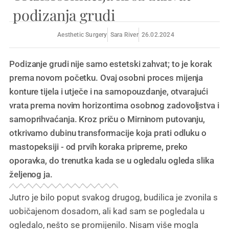
podizanja grudi
Aesthetic Surgery
Sara River
26.02.2024
Podizanje grudi nije samo estetski zahvat; to je korak
prema novom početku. Ovaj osobni proces mijenja
konture tijela i utječe i na samopouzdanje, otvarajući
vrata prema novim horizontima osobnog zadovoljstva i
samoprihvaćanja. Kroz priču o Mirninom putovanju,
otkrivamo dubinu transformacije koja prati odluku o
mastopeksiji - od prvih koraka pripreme, preko
oporavka, do trenutka kada se u ogledalu ogleda slika
željenog ja.
Jutro je bilo poput svakog drugog, budilica je zvonila s
uobičajenom dosadom, ali kad sam se pogledala u
ogledalo, nešto se promijenilo. Nisam više mogla