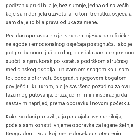
podizanju grudi bila je, bez sumnje, jedna od najvećih
koje sam donijela u životu, ali u tom trenutku, osjećala
sam da je to bila prava odluka za mene.
Prvi dan oporavka bio je ispunjen mješavinom fizičke
nelagode i emocionalnog osjećaja postignuća. Iako je
put predamnom još bio dug, osjećala sam se spremno
suočiti s njim, korak po korak, s podrškom stručnog
medicinskog osoblja i unutarnjom snagom koju sam
tek počela otkrivati. Beograd, s njegovom bogatom
poviješću i kulturom, bio je savršena pozadina za ovu
fazu mog putovanja, pružajući mi mir i inspiraciju da
nastavim naprijed, prema oporavku i novom početku.
Kako su dani prolazili, a ja postajala sve mobilnija,
počela sam koristiti vrijeme oporavka za lagane šetnje
Beogradom. Grad koji me je dočekao s otvorenim