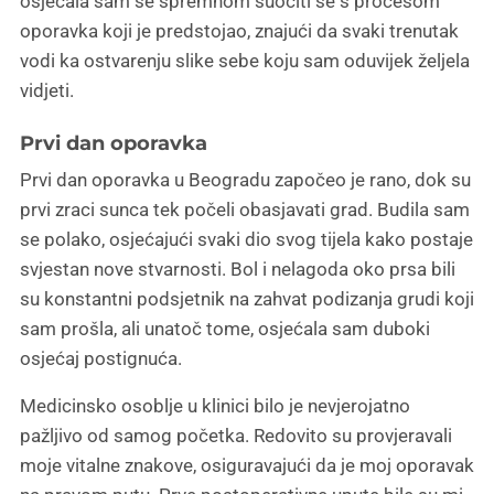
osjećala sam se spremnom suočiti se s procesom
oporavka koji je predstojao, znajući da svaki trenutak
vodi ka ostvarenju slike sebe koju sam oduvijek željela
vidjeti.
Prvi dan oporavka
Prvi dan oporavka u Beogradu započeo je rano, dok su
prvi zraci sunca tek počeli obasjavati grad. Budila sam
se polako, osjećajući svaki dio svog tijela kako postaje
svjestan nove stvarnosti. Bol i nelagoda oko prsa bili
su konstantni podsjetnik na zahvat podizanja grudi koji
sam prošla, ali unatoč tome, osjećala sam duboki
osjećaj postignuća.
Medicinsko osoblje u klinici bilo je nevjerojatno
pažljivo od samog početka. Redovito su provjeravali
moje vitalne znakove, osiguravajući da je moj oporavak