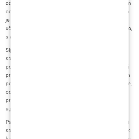
odlučila sam se za apartman u centru grada, s dobrim
ocjenama i preporukama. Rezervacija apartmana bila
je jednostavna, a komunikacija s domaćinom brza i
učinkovita. Osjećala sam se kao da polako, ali sigurno,
slažem sve dijelove slagalice.
Sljedeća točka na mom popisu bila je priprema za
samu operaciju. Čitala sam upute koje mi je klinika
poslala, pažljivo bilježeći sve što trebam znati i učiniti
prije dolaska. Napravila sam popis stvari koje trebam
ponijeti sa sobom, uključujući medicinske dokumente,
odjeću prikladnu za period oporavka i osobne
predmete koji će mi učiniti boravak u Beogradu što
ugodnijim.
Pakiranje je bilo poput meditacije. Svaki predmet koji
sam stavljala u kofer bio je fizički podsjetnik na korak
koji sam se spremala napraviti. Osjećala sam kako se