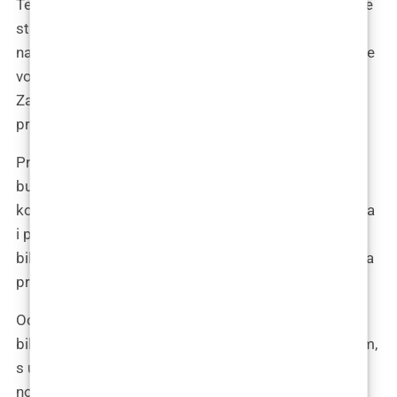
Telefon je zazvonio nekoliko sati kasnije. Glas s druge
strane bio je ljubazan, profesionalan, s blagim
naglaskom koji me podsjetio da je ovo putovanje koje
vodi preko granica, u drugu zemlju, kulturu, iskustvo.
Zakazali smo konzultacije za datum koji se činio
prilično daleko, ali koji je, znao sam, brzo će doći.
Preostatak dana proveo sam u razmišljanju o
budućnosti, o svemu što me čeka. Ana je bila prva
kojoj sam javila, a njezin odgovor bio je pun uzbuđenja
i ponosa. “Idemo u to zajedno,” napisala je, i te riječi
bile su sve što mi je trebalo da znam kako sam učinila
pravu stvar.
Odluka je donesena. Put je bio ispred mene, a ja sam
bila spremna krenuti naprijed, suočiti se s nepoznatim,
s uzbuđenjem i strahom koji su me vodili prema
novom ja.