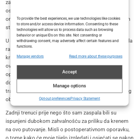
za tvoj zahvat podizanja grudi,” rekao je s blagim
osmijehom. Njegova sigurnost bila je zarazna,
omogućujući mi da osjetim mirnost unatoč prirodnim
To provide the best experiences, we use technologies like cookies
to store and/or access device information. Consenting to these
strahovima koji prate bilo koji kirurški zahvat.
technologies will allow us to process data such as browsing
behavior or unique IDs on this site. Not consenting or
U operacijskoj sali, svjetla su bila jaka, a oprema je bila
withdrawing consent, may adversely affect certain features and
functions.
raspoređena s preciznošću. Medicinsko osoblje
Manage vendors
Read more about these purposes
kretalo se s lakoćom, svatko znajući svoju ulogu u
ovom delikatnom procesu. Dok sam ležala na
Accept
operacijskom stolu, osjećaj stvarnosti svega što se
događa postao je intenzivan. “Ovo je trenutak
Manage options
transformacije,” pomislila sam, dok mi je anesteziolog
objašnjavao proces uspavljivanja.
Opt-out preferences
Privacy Statement
Zadnji trenuci prije nego što sam zaspala bili su
ispunjeni dubokom zahvalnošću za priliku da krenem
na ovo putovanje. Misli o postoperativnom oporavku,
o tome kako će moje tijelo izgledati i osjećati se nakon