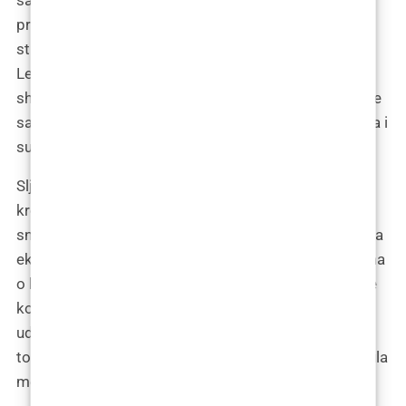
praktična pitanja nisu samo odagnala dio mojih
strahova, već su i dodatno osnažila moju odlučnost.
Ležeći u krevetu, slušajući kako kiša tiho prestaje,
shvatila sam da je došlo vrijeme za korak naprijed. Ne
samo da sam željela promjenu, već sam bila spremna i
suočiti se s izazovima koje ona nosi.
Sljedećeg jutra, s prvim zrakama sunca probijajući
kroz zavjese, otvorila sam laptop. Srce mi je kucalo
snažno, odjekujući u prsima kao bubanj pred bitku. Na
ekranu su me čekale otvorene kartice s informacijama
o klinici, kontakt podaci, e-mail adresa za zakazivanje
konzultacija. Zastala sam na trenutak, duboko
udahnula, kao da sam na rubu skoka u nepoznato. U
tom trenutku, mješavina uzbuđenja i straha zapljusnula
me snažnije nego ikad.