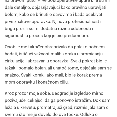
na pravom putu. Prve postoperativne upute bile su mi
dale detaljno, objašnjavajući kako pravilno upravljati
bolom, kako se brinuti o šavovima i kada očekivati
prve znakove oporavka. Njihova profesionalnost i
briga pružili su mi dodatnu razinu udobnosti i
sigurnosti u proces koji je bio predamnom.
Osoblje me također ohrabrivalo da polako počnem
hodati, ističući važnost malih koraka u promicanju
cirkulacije i ubrzavanju oporavka. Svaki pokret bio je
težak i pomalo bolan, ali unatoč tome, osjećala sam se
snažno. Svaki korak, iako mali, bio je korak prema
mom oporavku i konačnom cilju.
Kroz prozor moje sobe, Beograd je izgledao mirno i
pozivajuće, čekajući da ga ponovno istražim. Dok sam
ležala u krevetu, promatrajući grad, razmišljala sam o
svemu što me je dovelo do ove točke. Odluka o