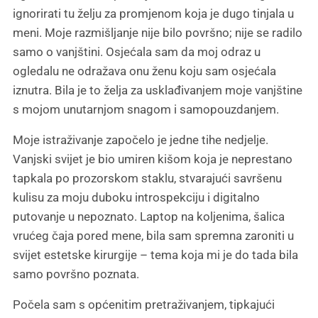
ignorirati tu želju za promjenom koja je dugo tinjala u
meni. Moje razmišljanje nije bilo površno; nije se radilo
samo o vanjštini. Osjećala sam da moj odraz u
ogledalu ne odražava onu ženu koju sam osjećala
iznutra. Bila je to želja za usklađivanjem moje vanjštine
s mojom unutarnjom snagom i samopouzdanjem.
Moje istraživanje započelo je jedne tihe nedjelje.
Vanjski svijet je bio umiren kišom koja je neprestano
tapkala po prozorskom staklu, stvarajući savršenu
kulisu za moju duboku introspekciju i digitalno
putovanje u nepoznato. Laptop na koljenima, šalica
vrućeg čaja pored mene, bila sam spremna zaroniti u
svijet estetske kirurgije – tema koja mi je do tada bila
samo površno poznata.
Počela sam s općenitim pretraživanjem, tipkajući