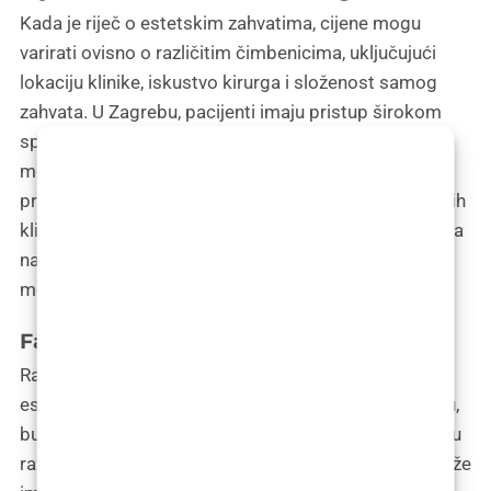
Kada je riječ o estetskim zahvatima, cijene mogu
varirati ovisno o različitim čimbenicima, uključujući
lokaciju klinike, iskustvo kirurga i složenost samog
zahvata. U Zagrebu, pacijenti imaju pristup širokom
spektru cijena za popularne zahvate poput
mentoplastike, rinoplastike i drugih estetskih
procedura. Detaljna usporedba cijena između različitih
klinika omogućuje pacijentima da pronađu opciju koja
najbolje odgovara njihovim financijskim
mogućnostima i očekivanjima.
Faktori koji utječu na cijenu zahvata
Različiti faktori mogu utjecati na konačnu cijenu
estetskog zahvata. Lokacija klinike igra ključnu ulogu,
budući da se cijene mogu značajno razlikovati između
različitih dijelova grada. Iskustvo kirurga također može