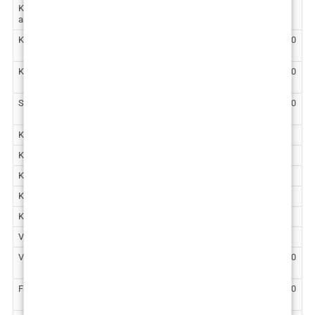
Korekcija očnih kapaka (donji i gornji) – opća
2.600 €
anestezija
Korekcija nosa (rinoplastika ili septorinoplastika)
2.600 – 3.100
€
Korekcija devijacije septuma (septoplastika)
2.150 – 2.400
€
Sekundarna korekcija nosa
3.200 – 3.720
€
Korekcija rascjepa usne, nosa i nepca
2.605 €
Korekcija ušiju – lokalna anestezija
1.430 €
Korekcija ušiju – opća anestezija
2.270 €
Korekcija brade ugradnjom implantata
2.630 €
Korekcija brade osteotomijom
3.319 €
VASERlipo ultrazvučna liposukcija podbratka
1.860 €
VASERlipo ultrazvučna liposukcija vrata
2.124 – 2.300
€
Face Lifting
4.230 – 5.100
€