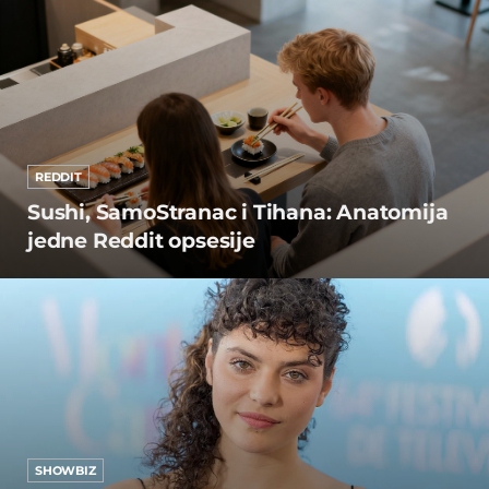
REDDIT
Sushi, SamoStranac i Tihana: Anatomija
jedne Reddit opsesije
SHOWBIZ