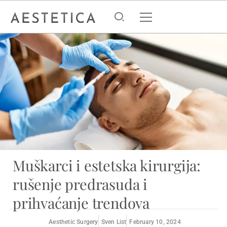
Muškarci i estetska kirurgija:
rušenje predrasuda i
prihvaćanje trendova
Aesthetic Surgery
Sven List
February 10, 2024