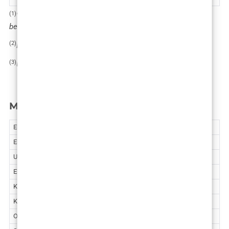
(1)
Veća regija odnosi se na stražnjicu, natkoljenice, listove,
bedra, leđa ili ruke.
(2)
Manja regija odnosi se na koljena ili lipom.
(3)
Uz Vaserlipo liposukciju trbuha.
Mali kirurški zahvati
Ekscizija madeža
135 – 400 €
Ekscizija madeža/tumora s rekonstrukcijom
400 – 1.500 €
Uklanjanje ksantelazme (jedna vjeđa)
340 €
Ekscizija ostalih promjena na koži
200 – 800 €
Kirurško uklanjanje tetovaža
550 – 1.200 €
Kirurška korekcija ožiljaka
400 – 1.000 €
Odstranjivanje uraslog nokta
400 – 800 €