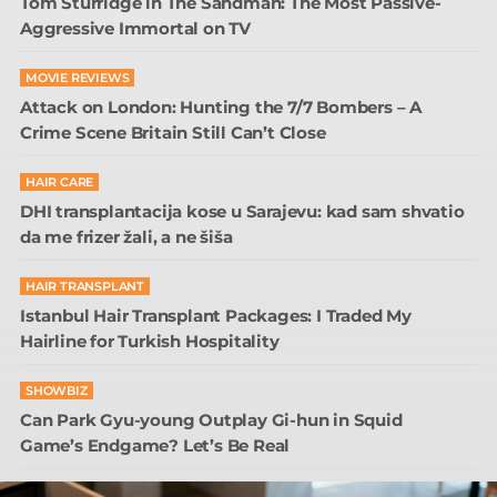
Tom Sturridge in The Sandman: The Most Passive-
Aggressive Immortal on TV
MOVIE REVIEWS
Attack on London: Hunting the 7/7 Bombers – A
Crime Scene Britain Still Can’t Close
HAIR CARE
DHI transplantacija kose u Sarajevu: kad sam shvatio
da me frizer žali, a ne šiša
HAIR TRANSPLANT
Istanbul Hair Transplant Packages: I Traded My
Hairline for Turkish Hospitality
SHOWBIZ
Can Park Gyu-young Outplay Gi-hun in Squid
Game’s Endgame? Let’s Be Real