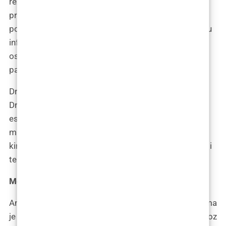
rezultate, ključno je za osiguravanje informiranog
pristanka. Kirurzi su dužni pružiti pacijentima sve
potrebne informacije kako bi im omogućili da donesu
informiranu odluku o svom tretmanu, čime se
osigurava poštivanje autonomije i dobrobiti
pacijenata.
Dr. Davor Džepin, ugledni estetski kirurg iz Poliklinike
Dr. Džepina, pruža duboki uvid u ključne aspekte
estetske kirurgije za muškarce. Kroz svoje stručno
mišljenje, ističe inovacije u pristupima estetskoj
kirurgiji muškaraca, naglašavajući najnovije trendove i
tehnološke napretke.
Mentoplastika pod povećalom
Analiza popularnosti mentoplastike među muškarcima
je ključna tema koju dr. Džepina detaljno istražuje. Kroz