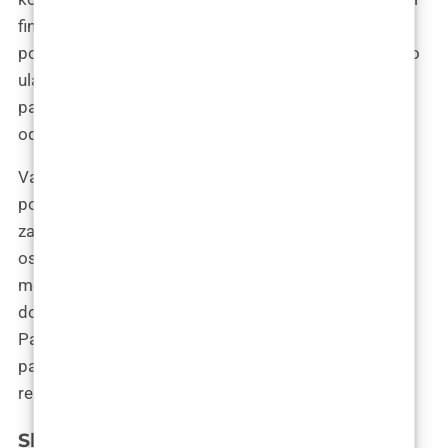
financijski izazovni, mnogi pacijenti smatraju da je
poboljšanje samopouzdanja i kvalitete života vrijedno
ulaganja. Analiza troškova i koristi može pomoći
pacijentima da donesu informiranu odluku koja
odražava njihove individualne potrebe i prioritete.
Važno je istražiti moguće porezne olakšice i
pokrivenost osiguranja prije planiranja estetskog
zahvata. Iako estetski zahvati obično nisu pokriveni
osnovnim zdravstvenim osiguranjem, neki pacijenti
mogu imati pravo na određene porezne olakšice ili
dodatno osiguranje koje može pokriti dio troškova.
Pažljivo istraživanje ovih opcija može pomoći
pacijentima da maksimaliziraju svoje financijske
resurse.
Skriveni troškovi