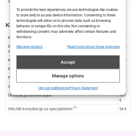
Sindrom karpalnog kanala (cijena po ruci)
880 €
To provide the best experiences, we use technologies like cookies
to store and/or access device information. Consenting to these
technologies will allow us to process data such as browsing
Konzultacije
behavior or unique IDs on this site. Not consenting or
withdrawing consent, may adversely affect certain features and
functions.
Konzultacijski pregled sa specijalistom
54 €
Drugo mišljenje kirurga – konzultacijski pregled sa
67 €
Manage vendors
Read more about these purposes
specijalistom
Konzultacijski pregled s VECTRA 3D
54 €
Accept
Kontrola
40 €
Manage options
PHD (patohistološka dijagnoza) – jedan uzorak
80 €
Imunohistokemijska analiza – jedan uzorak
54 €
Opt-out preferences
Privacy Statement
Ekstirpacija tumora dojke
107
€
(1)
ONLINE konzultacije sa specijalistom
54 €