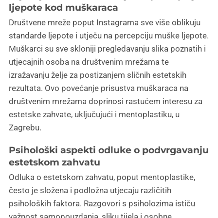
ljepote kod muškaraca
Društvene mreže poput Instagrama sve više oblikuju
standarde ljepote i utječu na percepciju muške ljepote.
Muškarci su sve skloniji pregledavanju slika poznatih i
utjecajnih osoba na društvenim mrežama te
izražavanju želje za postizanjem sličnih estetskih
rezultata. Ovo povećanje prisustva muškaraca na
društvenim mrežama doprinosi rastućem interesu za
estetske zahvate, uključujući i mentoplastiku, u
Zagrebu.
Psihološki aspekti odluke o podvrgavanju
estetskom zahvatu
Odluka o estetskom zahvatu, poput mentoplastike,
često je složena i podložna utjecaju različitih
psiholoških faktora. Razgovori s psiholozima ističu
važnost samopouzdanja, sliku tijela i osobne