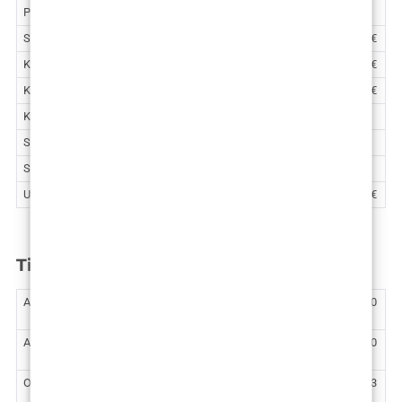
Podizanje grudi
4.680 €
Smanjenje grudi
5.575 – 6.570 €
Korekcija asimetrije grudi
4.380 – 5.110 €
Korekcija grudi po operaciji tumora
3.319 – 5.309 €
Korekcija veličine areola
2.050 €
Smanjenje muških grudi kirurška metoda
3.990 €
Smanjenje muških grudi VaserLipo
2.780 €
Uklanjanje fibrocističnih promjena u dojci
1.070 – 1.600 €
Tijelo
Abdominoplastika
5.100
€
Abdominoplastika – VASERlipo jedna regija
6.300
€
Oblikovanje stražnjice vlastitim masnim tkivom
5.973
€