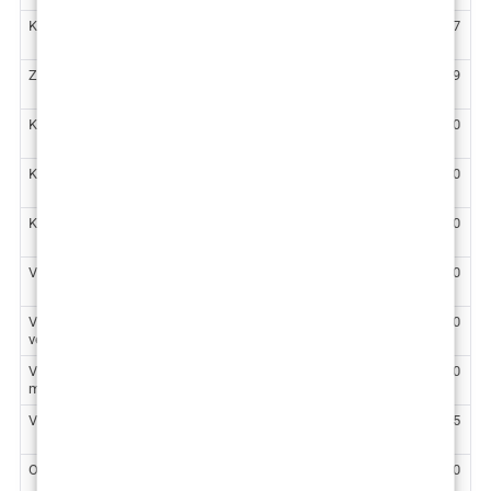
Kirurško podizanje stražnjice
3.717
€
Zatezanje nadlaktica (brahioplastika)
3.319
€
Kirurško zatezanje unutarnje strane natkoljenica
4.700
€
Korekcija stidnih usana (labioplastika) – lokalna anestezija
1.460
€
Korekcija stidnih usana (labioplastika) – opća anestezija
2.190
€
VASERlipo ultrazvučna liposukcija trbuha
3.720
€
VASERlipo ultrazvučna liposukcija ostalih dijelova tijela –
2.530
(1)
veća regija
€
VASERlipo ultrazvučna liposukcija ostalih dijelova tijela –
1.860
(2)
manja regija
€
(3)
VASERlipo ultrazvučna liposukcija dodatne regije
1.195
€
Operacija hernije (kila ili bruh)
2.500
€