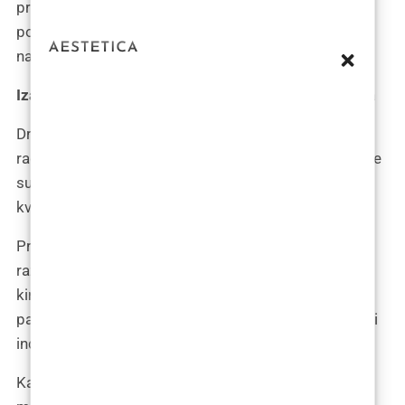
primjere iz prakse, objašnjava zašto je ovaj zahvat
postao tako tražen među muškom populacijom,
naglašavajući želje i očekivanja pacijenata.
Izazovi i zadovoljstvo u radu s muškim pacijentima
Dr. Džepina dijeli svoja osobna iskustva i refleksije o
radu s muškim pacijentima. Ističe izazove s kojima se
susreće, ali i zadovoljstvo koje proizlazi iz pružanja
kvalitetne estetske skrbi muškarcima.
Promišljajući s moralnog aspekta, dr. Džepina
razmatra etička pitanja koja se javljaju u estetskoj
kirurgiji. Njegova filozofija pristupa zahvatima s
pažnjom i poštovanjem prema pacijentovim željama i
individualnim potrebama.
Kao iskusni kirurg, dr. Džepina nudi praktične savjete