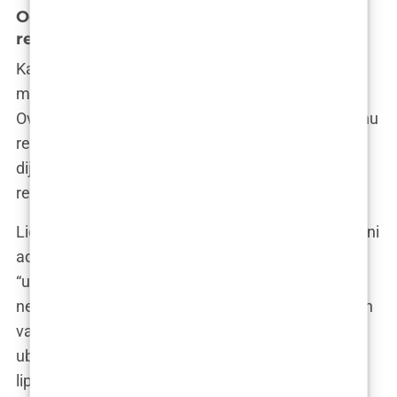
Od glave do pete: Lipofiling u različitim
regijama tijela
Kao što vješti kipar oblikuje glinu, tako i lipofiling
može preoblikovati vaše tijelo, od glave do pete.
Ova čarobna tehnika nije ograničena samo na jednu
regiju, već se može primijeniti na različitim
dijelovima tijela, pružajući prirodne i dugotrajne
rezultate.
Lice je naša vizit karta, a lipofiling može biti vaš tajni
adut za mladolik i svjež izgled. Zaboravite na
“umorno lice” i podočnjake koji odaju vaše
neprospavane noći. Lipofiling može vratiti volumen
vašim obrazima, popuniti udubljene sljepoočnice i
ublažiti bore oko očiju i usta. Osim pomlađivanja,
lipofiling se koristi i za konturiranje lica. Želite li