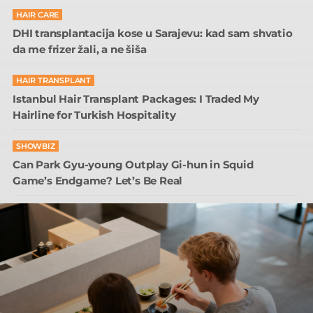
HAIR CARE
DHI transplantacija kose u Sarajevu: kad sam shvatio
da me frizer žali, a ne šiša
HAIR TRANSPLANT
Istanbul Hair Transplant Packages: I Traded My
Hairline for Turkish Hospitality
SHOWBIZ
Can Park Gyu-young Outplay Gi-hun in Squid
Game’s Endgame? Let’s Be Real