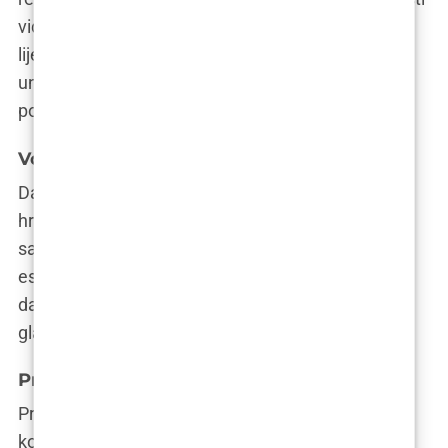
vidjeti lipofiling koji ne samo da oblikuje tijelo, već i
liječi ozljede, potiče rast kose ili čak pomlađuje
unutarnje organe. Tko zna, možda će lipofiling
postati čarobni štapić koji smo oduvijek željeli.
Vodič za pacijente
Dakle, odlučili ste se za lipofiling? Čestitamo na
hrabrom koraku prema boljem izgledu i
samopouzdanju! Ali prije nego što uskočite u ovu
estetsku avanturu, evo vodiča koji će vam pomoći
da se pripremite, razumijete postupak i osigurate
glatku plovidbu prema željenim rezultatima.
Priprema za zahvat
Priprema za lipofiling nije samo pitanje pakiranja
kofera za odlazak na kliniku. To je kao trening prije