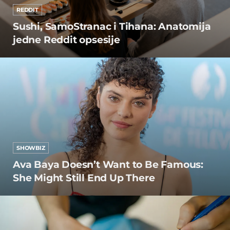
REDDIT
Sushi, SamoStranac i Tihana: Anatomija
jedne Reddit opsesije
SHOWBIZ
Ava Baya Doesn’t Want to Be Famous:
She Might Still End Up There