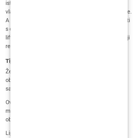
istaknuti jagodice ili naglasiti liniju čeljusti? Vaša
vlastita mast može biti savršeno “prirodno” rješenje.
A najbolje od svega? Lipofiling se može kombinirati
s drugim estetskim zahvatima na licu, poput face
liftinga ili blefaroplastike, kako bi se postigli još bolji
rezultati.
Tijelo: Oblikovanje i poboljšanje kontura
Želite li bujnije grudi, podignutiju stražnjicu ili
oblikovanije bokove? Lipofiling može biti vaš
saveznik u postizanju željenog izgleda tijela.
Ova tehnika nije samo za žene. Muškarci također
mogu imati koristi od lipofilinga, posebno za
oblikovanje prsa ili poboljšanje kontura trbuha.
Lipofiling se također koristi u rekonstruktivnoj