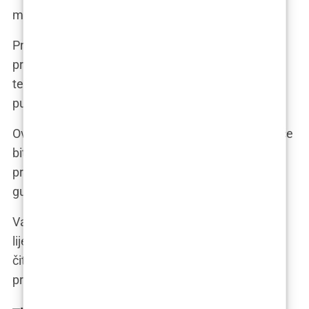
maratona – ključan je za uspjeh i oporavak.
Prvo, vaš kirurg će vas detaljno pregledati i
procijeniti vaše zdravstveno stanje. To je kao
tehnički pregled vašeg automobila prije dugog
putovanja – želite biti sigurni da je sve u redu.
Ovisno o vašim individualnim potrebama, možda će
biti potrebni neki dodatni testovi, poput krvnih
pretraga ili EKG-a. To je kao provjera ulja i tlaka u
gumama – osigurava da ste spremni za put.
Vaš kirurg će vam dati detaljne upute o prehrani,
lijekovima i načinu života prije zahvata. To je kao
čitanje karte prije putovanja – pomaže vam da se
pripremite i izbjegnete neugodna iznenađenja.