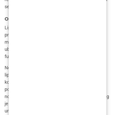
se revitalizirano.
Ostale primjene
Lipofiling je svestrana tehnika koja se može
primijeniti i na drugim dijelovima tijela. Na primjer,
može se koristiti za popunjavanje ožiljaka,
ublažavanje strija ili poboljšanje izgleda i
funkcionalnosti genitalnog područja.
Neki stručnjaci čak istražuju mogućnost korištenja
lipofilinga u kombinaciji s tretmanima za gubitak
kose. Iako je ovo još uvijek eksperimentalno
područje, rezultati su obećavajući i otvaraju
novemogućnosti za primjenu ove tehnike. Lipofiling
je mnogo više od pukog popunjavanja. To je
umjetnost oblikovanja tijela, koja vam omogućuje