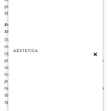
pacijenata, vidjeti nevjerojatne rezultate i saznati
što stručnjaci misle o ovoj čarobnoj tehnici.
Priče pacijenata: Transformacije i
zadovoljstvo
Svaka osoba ima svoju priču, a lipofiling je za
mnoge bio prekretnica koja im je promijenila život.
Upoznajte Anu, majku troje djece koja je nakon
poroda izgubila samopouzdanje zbog promjena na
svom tijelu. Lipofiling joj je pomogao da vrati
izgubljeni volumen i osjeća se ponovno ženom. Tu
je i Marko, sportaš koji je zbog ozljede ostao s
nepravilnostima na nozi. Lipofiling mu je omogućio
da se vrati treninzima i nastavi sa svojom
sportskom karijerom.