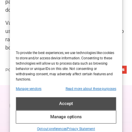
pacijenata o lipofilingu, od cijene i trajanja zahvata
do očekivanih rezultata i mogućih rizika.
Vaš kirurg je najbolji izvor informacija, stoga ne
ustručavajte se pitati sve što vas zanima. To je kao
razgovor s turističkim vodičem – pomaže vam da
bolje razumijete destinaciju i uživate u putovanju.
To provide the best experiences, we use technologies like cookies
to store and/or access device information. Consenting to these
technologies will allow us to process data such as browsing
behavior or unique IDs on this site. Not consenting or
PODIJELI
withdrawing consent, may adversely affect certain features and
functions.
Manage vendors
Read more about these purposes
Accept
Manage options
Opt-out preferences
Privacy Statement