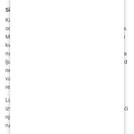
Sigurnost i rizici
Kao i svaki medicinski zahvat, lipofiling nosi
određene rizike, poput infekcije, oteklina ili modrica.
Međutim, ovi rizici su minimalni kada zahvat izvodi
kvalificirani kirurg u akreditiranoj klinici. Oporavak
nakon lipofilinga obično je brz i jednostavan. Većina
ljudi se vraća svakodnevnim aktivnostima u roku od
nekoliko dana. Međutim, važno je slijediti upute
vašeg kirurga kako biste osigurali optimalne
rezultate i izbjegli komplikacije.
Lipofiling je siguran i učinkovit postupak kada se
izvodi pravilno. Odabirom iskusnog kirurga i slijedeći
njegove upute, možete biti sigurni da ste u dobrim
rukama.