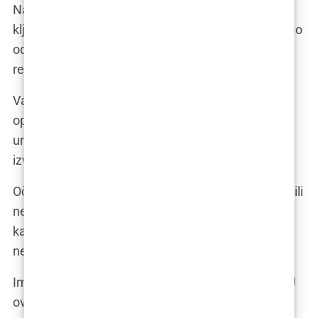
Nakon zahvata, slijedi period oporavka, koji je
ključan za postizanje optimalnih rezultata. To je kao
odmor nakon putovanja – vrijeme za opuštanje i
regeneraciju.
Vaš kirurg će vam dati detaljne upute o njezi i
oporavku. To je kao uputstvo za korištenje novog
uređaja – pomaže vam da ga pravilno koristite i
izvučete maksimum iz njega.
Očekujte neke nuspojave, poput oteklina, modrica ili
nelagode, ali one su obično blage i prolazne. To je
kao mala kiša koja pada nakon sunčanog dana –
neugodno, ali ne traje dugo.
Imate pitanja? Ne brinite, to je sasvim normalno. U
ovom dijelu ćemo odgovoriti na najčešća pitanja