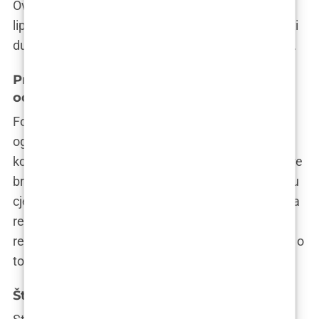
Ovo su samo neke od priča koje dokazuju da
lipofiling nije samo estetski zahvat, već može imati
dubok utjecaj na kvalitetu života i samopouzdanje.
Prije i poslije: Fotografije koje govore više
od riječi
Fotografije “prije i poslije” su poput čarobnog
ogledala koje otkriva nevjerojatne transformacije
koje lipofiling može postići. Pogledajte kako se bore
brišu, obrazi popunjavaju, a tijelo oblikuje u skladnu
cjelinu. Ali zapamtite, svaki je pacijent jedinstven, a
rezultati lipofilinga mogu varirati. Važno je imati
realna očekivanja i razgovarati sa svojim kirurgom o
tome što možete očekivati od zahvata.
Što kažu stručnjaci?