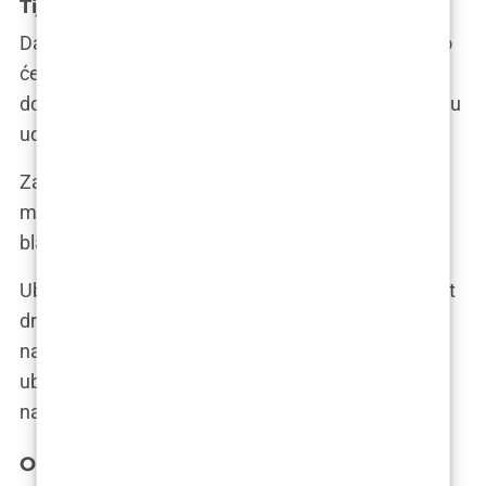
Tijek zahvata
Dan zahvata je kao početak vašeg putovanja. Prvo
ćete dobiti anesteziju, koja će vas uljuljkati u san
dok kirurg radi svoju magiju. To je kao da sjednete u
udoban vlak i prepustite se vožnji.
Zatim slijedi liposukcija, postupak kojim se uzima
mast s jednog dijela tijela. To je kao da iskopate
blago koje ćete kasnije iskoristiti za uljepšavanje.
Ubrana mast se zatim obrađuje i pročišćava, poput
dragulja koji se poliraju prije nego što se stave u
nakit. Na kraju, pročišćena mast se pažljivo
ubrizgava u željeno područje, poput umjetnika koji
nanosi završne poteze na svoje remek-djelo.
Oporavak i njega