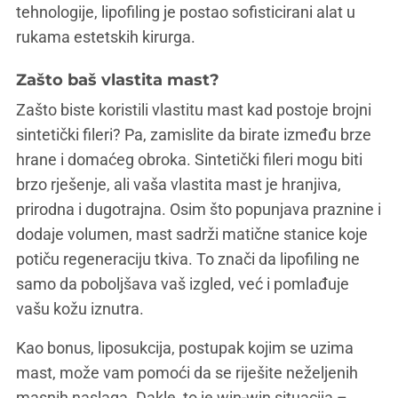
tehnologije, lipofiling je postao sofisticirani alat u
rukama estetskih kirurga.
Zašto baš vlastita mast?
Zašto biste koristili vlastitu mast kad postoje brojni
sintetički fileri? Pa, zamislite da birate između brze
hrane i domaćeg obroka. Sintetički fileri mogu biti
brzo rješenje, ali vaša vlastita mast je hranjiva,
prirodna i dugotrajna. Osim što popunjava praznine i
dodaje volumen, mast sadrži matične stanice koje
potiču regeneraciju tkiva. To znači da lipofiling ne
samo da poboljšava vaš izgled, već i pomlađuje
vašu kožu iznutra.
Kao bonus, liposukcija, postupak kojim se uzima
mast, može vam pomoći da se riješite neželjenih
masnih naslaga. Dakle, to je win-win situacija –