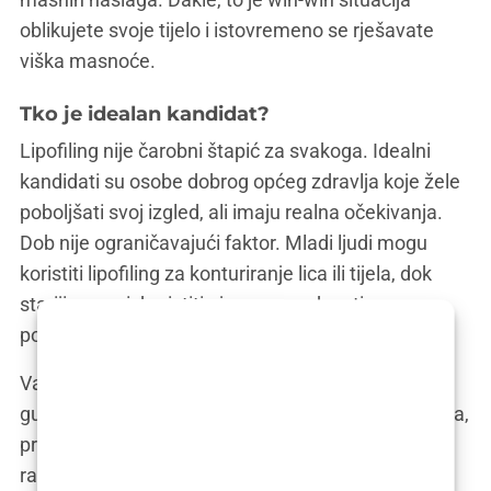
oblikujete svoje tijelo i istovremeno se rješavate
viška masnoće.
Tko je idealan kandidat?
Lipofiling nije čarobni štapić za svakoga. Idealni
kandidati su osobe dobrog općeg zdravlja koje žele
poboljšati svoj izgled, ali imaju realna očekivanja.
Dob nije ograničavajući faktor. Mladi ljudi mogu
koristiti lipofiling za konturiranje lica ili tijela, dok
stariji mogu iskoristiti njegove prednosti za
pomlađivanje i obnavljanje volumena.
Važno je napomenuti da lipofiling nije zamjena za
gubitak težine. Ako imate značajan višak kilograma,
preporučuje se da prvo smršavite prije nego što
razmotrite lipofiling.