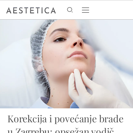
Korekcija i povećanje brade
u Zagrebu: opsežan vodič