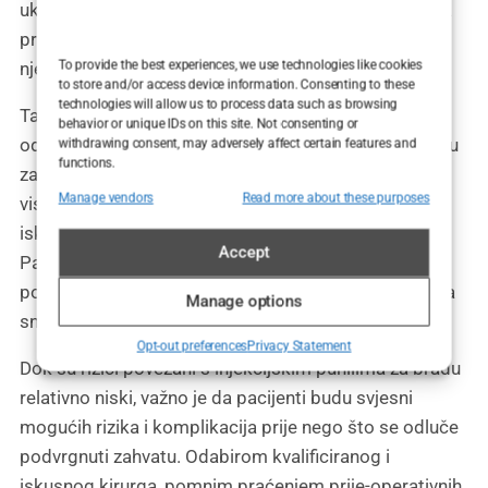
uključivati izbjegavanje određenih lijekova i dodataka
prije zahvata, kao i pridržavanje posebnih uputa za
To provide the best experiences, we use technologies like cookies
njegu mjesta ubrizgavanja nakon zahvata.
to store and/or access device information. Consenting to these
technologies will allow us to process data such as browsing
Također je važno napomenuti da pacijenti trebaju
behavior or unique IDs on this site. Not consenting or
odabrati renomiranu i ovlaštenu medicinsku ustanovu
withdrawing consent, may adversely affect certain features and
functions.
za postupak. U Hrvatskoj postoji mnogo
Manage vendors
Read more about these purposes
visokokvalificiranih plastičnih kirurga koji imaju
iskustva u zahvatima korekcije i povećanja brade.
Accept
Pacijenti bi trebali odvojiti vrijeme za istraživanje
potencijalnih kirurga i klinika te odabrati onu koja ima
Manage options
snažnu evidenciju uspjeha i zadovoljstva pacijenata.
Opt-out preferences
Privacy Statement
Dok su rizici povezani s injekcijskim punilima za bradu
relativno niski, važno je da pacijenti budu svjesni
mogućih rizika i komplikacija prije nego što se odluče
podvrgnuti zahvatu. Odabirom kvalificiranog i
iskusnog kirurga, pomnim praćenjem prije-operativnih