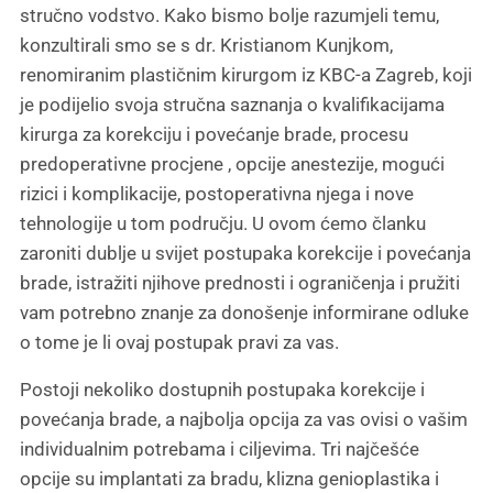
stručno vodstvo. Kako bismo bolje razumjeli temu,
konzultirali smo se s dr. Kristianom Kunjkom,
renomiranim plastičnim kirurgom iz KBC-a Zagreb, koji
je podijelio svoja stručna saznanja o kvalifikacijama
kirurga za korekciju i povećanje brade, procesu
predoperativne procjene , opcije anestezije, mogući
rizici i komplikacije, postoperativna njega i nove
tehnologije u tom području. U ovom ćemo članku
zaroniti dublje u svijet postupaka korekcije i povećanja
brade, istražiti njihove prednosti i ograničenja i pružiti
vam potrebno znanje za donošenje informirane odluke
o tome je li ovaj postupak pravi za vas.
Postoji nekoliko dostupnih postupaka korekcije i
povećanja brade, a najbolja opcija za vas ovisi o vašim
individualnim potrebama i ciljevima. Tri najčešće
opcije su implantati za bradu, klizna genioplastika i