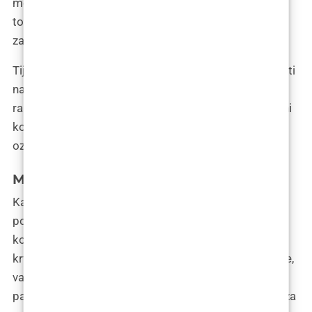
može trajati nekoliko dana do tjedan dana. Tijekom
tog vremena mogu se propisati lijekovi protiv bolova
za ublažavanje nelagode.
Tijekom razdoblja oporavka, pacijent treba izbjegavati
naporne aktivnosti i slijediti upute kirurga za njegu
rana i ograničenja u prehrani. Također će biti zakazani
kontrolni pregledi kako bi se pratio proces
ozdravljenja i osigurao uspješan ishod.
Mogući rizici i komplikacije
Kao i svaki kirurški zahvat, zahvati korekcije i
povećanja brade nose određene rizike i moguće
komplikacije. Mogući rizici uključuju infekciju,
krvarenje i oštećenje živaca. Kako biste smanjili rizike,
važno je odabrati kvalificiranog i iskusnog kirurga,
pažljivo slijediti upute prije operacije i slijediti upute za