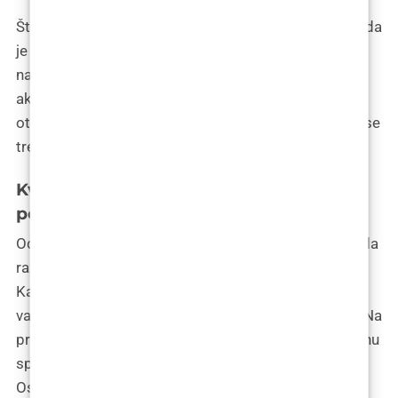
Što se tiče vremena oporavka, dr. Kunjko napominje da
je ono minimalno, a većina pacijenata može odmah
nakon zahvata nastaviti svojim normalnim
aktivnostima. Međutim, pacijenti mogu osjetiti
otekline ili modrice oko mjesta ubrizgavanja, koje bi se
trebale povući unutar nekoliko dana.
Kvalifikacije kirurga za korekciju i
povećanje brade u Zagrebu
Odabir kvalificiranog i iskusnog kirurga ključan je kada
razmišljate o korekciji ili zahvatu povećanja brade.
Kako biste osigurali najbolji ishod i smanjili rizike,
važno je potražiti određene kvalifikacije i certifikate. Na
primjer, kirurg bi trebao biti certificiran i imati završenu
specijalizaciju iz plastične kirurgije ili kirurgije lica.
Osim toga, trebali bi imati iskustvo u izvođenju