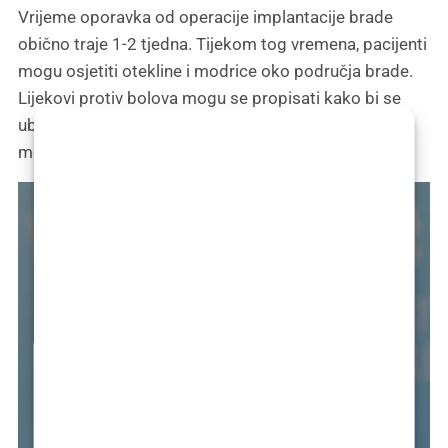
Vrijeme oporavka od operacije implantacije brade
obično traje 1-2 tjedna. Tijekom tog vremena, pacijenti
mogu osjetiti otekline i modrice oko područja brade.
Lijekovi protiv bolova mogu se propisati kako bi se
ublažila nelagoda, a pacijenti će možda morati jesti
meku hranu tijekom početnog razdoblja oporavka.
R CARE
SHOWBIZ
UNCATEGORIZED
HAIR CARE
DIT
REDDIT
 transplantacija
Ava Baya Doesn’t Want to Be
Politička misa na
Sapphire FUE tran
tranac i Tihana:
Sushi, SamoStrana
vu: glava koja više
Famous: She Might Still End Up
Kad Thompson mol
kose u Sarajevu: g
dne Reddit opsesije
Anatomija jedne R
a selfie
There
naplaćuje
ne traži kut za self