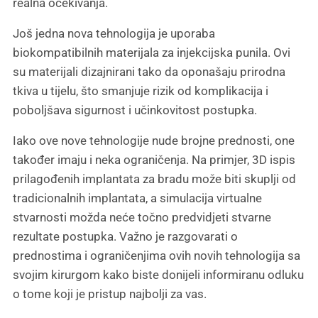
realna očekivanja.
Još jedna nova tehnologija je uporaba
biokompatibilnih materijala za injekcijska punila. Ovi
su materijali dizajnirani tako da oponašaju prirodna
tkiva u tijelu, što smanjuje rizik od komplikacija i
poboljšava sigurnost i učinkovitost postupka.
Iako ove nove tehnologije nude brojne prednosti, one
također imaju i neka ograničenja. Na primjer, 3D ispis
prilagođenih implantata za bradu može biti skuplji od
tradicionalnih implantata, a simulacija virtualne
stvarnosti možda neće točno predvidjeti stvarne
rezultate postupka. Važno je razgovarati o
prednostima i ograničenjima ovih novih tehnologija sa
svojim kirurgom kako biste donijeli informiranu odluku
o tome koji je pristup najbolji za vas.