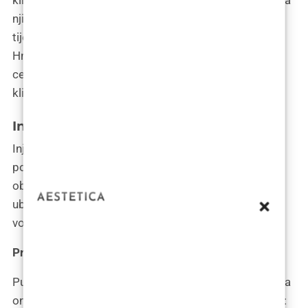
njihove brade, njihov se izgled može promijeniti
tijekom vremena zbog prirodnog procesa starenja. U
Hrvatskoj preporučuje da tražite kirurga koji je
certificiran i ima veliko iskustvo u izvođenju zahvata
klizne genioplastike.
Injekcijski fileri za bradu
Injekcijski fileri za bradu su nekirurška opcija za
postupke povećanja i korekcije brade. Ti su fileri
obično napravljeni od hijaluronske kiseline i
ubrizgavaju se u područje brade kako bi se dobio
volumen i poboljšao izgled slabe ili udubljene brade.
Prednosti injekcijskih punila za bradu
Punila za ubrizgavanje brade nude brojne prednosti za
one koji žele poboljšati izgled svoje brade. Oni mogu: