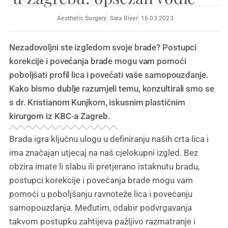
Aesthetic Surgery
Sara River
16.03.2023
Nezadovoljni ste izgledom svoje brade? Postupci
korekcije i povećanja brade mogu vam pomoći
poboljšati profil lica i povećati vaše samopouzdanje.
Kako bismo dublje razumjeli temu, konzultirali smo se
s dr. Kristianom Kunjkom, iskusnim plastičnim
kirurgom iz KBC-a Zagreb.
Brada igra ključnu ulogu u definiranju naših crta lica i
ima značajan utjecaj na naš cjelokupni izgled. Bez
obzira imate li slabu ili pretjerano istaknutu bradu,
postupci korekcije i povećanja brade mogu vam
pomoći u poboljšanju ravnoteže lica i povećanju
samopouzdanja. Međutim, odabir podvrgavanja
takvom postupku zahtijeva pažljivo razmatranje i