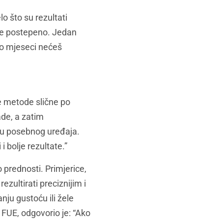
lo što su rezultati
ste postepeno. Jedan
ko mjeseci nećeš
e metode slične po
ade, a zatim
ću posebnog uređaja.
i bolje rezultate.”
 prednosti. Primjerice,
zultirati preciznijim i
nju gustoću ili žele
 FUE, odgovorio je: “Ako