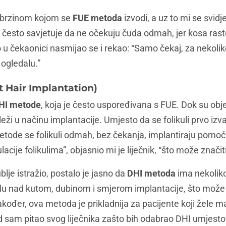
n brzinom kojom se
FUE metoda
izvodi, a uz to mi se svidje
e često savjetuje da ne očekuju čuda odmah, jer kosa ra
 u čekaonici nasmijao se i rekao: “Samo čekaj, za nekoli
 ogledalu.”
 Hair Implantation)
HI metode
, koja je često uspoređivana s FUE. Dok su obj
 leži u načinu implantacije. Umjesto da se folikuli prvo izv
metode se folikuli odmah, bez čekanja, implantiraju pomo
ije folikulima”, objasnio mi je liječnik, “što može značiti 
je istražio, postalo je jasno da
DHI metoda
ima nekoliko
olu nad kutom, dubinom i smjerom implantacije, što može re
kođer, ova metoda je prikladnija za pacijente koji žele ma
Kad sam pitao svog liječnika zašto bih odabrao DHI umjesto