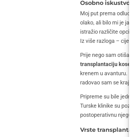
Osobno iskustvo: 
Moj put prema odluci da
olako, ali bilo mi je j
istražio različite opcije
Iz više razloga – cijena
Prije nego sam otišao, p
transplantaciju kose u 
krenem u avanturu. Očeki
radovao sam se krajnji
Pripreme su bile jednos
Turske klinike su pozna
postoperativnu njegu. Sv
Vrste transplantac