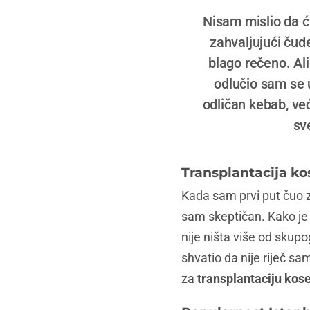
Nisam mislio da ću
zahvaljujući čud
blago rečeno. Al
odlučio sam se 
odličan kebab, ve
sv
Transplantacija ko
Kada sam prvi put čuo 
sam skeptičan. Kako je 
nije ništa više od skup
shvatio da nije riječ sam
za
transplantaciju kos