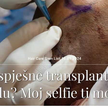
Hair Care
Sven List
16.09.2024
spješne transplant
u? Moj selfie ti m