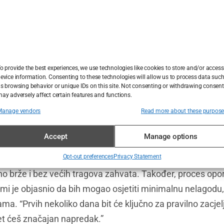
ivati
vrste transplantacije kose u Istanbulu
, shvatio sam
dvije su se posebno izdvojile:
FUE metoda
i
DHI metoda
. 
ne razlike koje mogu utjecati na konačni izbor.
ular Unit Extraction)
o provide the best experiences, we use technologies like cookies to store and/or access
o kad sam se počeo raspitivati o transplantaciji kose bio 
evice information. Consenting to these technologies will allow us to process data suc
s browsing behavior or unique IDs on this site. Not consenting or withdrawing consent
janje pojedinačnih folikula dlake s donorskog područja (na
ay adversely affect certain features and functions.
u ugradnju na mjesta gdje je kosa prorijeđena. Liječnik ko
Manage vendors
Read more about these purpos
i folikul pažljivo se izvadi, a zatim se implantira kako bi 
Accept
Manage options
Opt-out preferences
Privacy Statement
 mnogobrojne. Prvo, nema velikih ožiljaka kao kod starij
o brže i bez većih tragova zahvata. Također, proces opora
 mi je objasnio da bih mogao osjetiti minimalnu nelagodu,
ama. “Prvih nekoliko dana bit će ključno za pravilno zacjelji
et ćeš značajan napredak.”