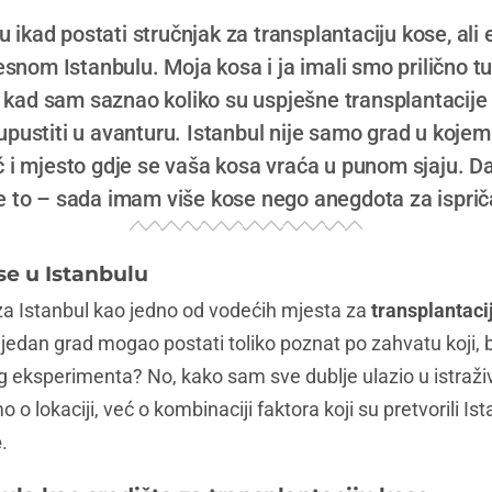
 ikad postati stručnjak za transplantaciju kose, ali 
esnom Istanbulu. Moja kosa i ja imali smo prilično t
i kad sam saznao koliko su uspješne transplantacije 
upustiti u avanturu. Istanbul nije samo grad u koje
ć i mjesto gdje se vaša kosa vraća u punom sjaju. D
e to – sada imam više kose nego anegdota za ispriča
se u Istanbulu
za Istanbul kao jedno od vodećih mjesta za
transplantaci
jedan grad mogao postati toliko poznat po zahvatu koji, 
og eksperimenta? No, kako sam sve dublje ulazio u istraž
o o lokaciji, već o kombinaciji faktora koji su pretvorili Is
e
.