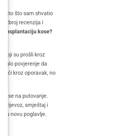
 nešto što sam shvatio
bezbroj recenzija i
 transplantaciju kose?
a.
 koji su prošli kroz
 je dalo povjerenje da
 proći kroz oporavak, no
rio se na putovanje.
prijevoz, smještaj i
svoju novu poglavlje.