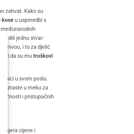
an zahvat. Kako su
e kose
u usporedbi s
nje međunarodnih
tvrdili jednu stvar:
m nivou, i to za djelić
tičući da su mu
troškovi
jetnici u svom poslu.
ul izraste u meku za
tručnosti i pristupačnih
 omjera cijene i