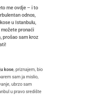
eto me ovdje – i to
urbulentan odnos,
kose u Istanbulu,
m možete pronaći
a, prošao sam kroz
ti!
ju kose
, priznajem, bio
barem sam ja mislio,
ivanje, ubrzo sam
tanbul u pravo središte