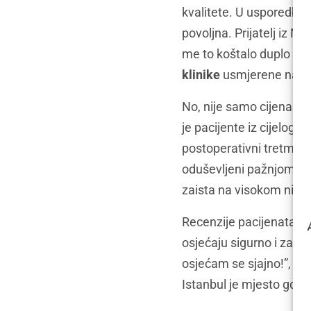
kvalitete. U usporedbi
povoljna. Prijatelj iz N
me to koštalo duplo više
klinike
usmjerene na to 
No, nije samo cijena ono
je pacijente iz cijelog 
postoperativni tretmani,
oduševljeni pažnjom koj
zaista na visokom nivo
Recenzije pacijenata bile
osjećaju sigurno i zado
osjećam se sjajno!”, rek
Istanbul je mjesto gdje