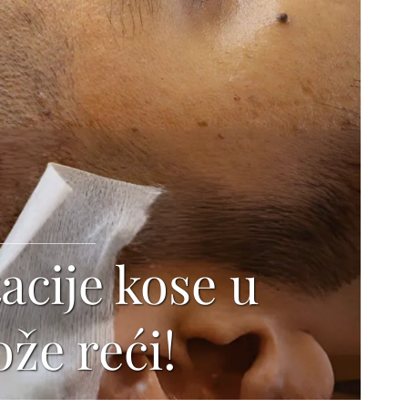
acije kose u
ože reći!