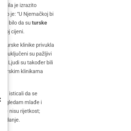
lu
bila je izrazito
rekao je: “U Njemačkoj bi
o je bilo da su
turske
voj cijeni.
u turske klinike privukla
ose
, uključeni su pažljivi
u. Ljudi su također bili
u turskim klinikama
 su isticali da se
i. Izgledam mlađe i
iče nisu rijetkost;
ouzdanje.