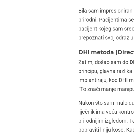
Bila sam impresionira
prirodni. Pacijentima s
pacijent kojeg sam sreo
prepoznati svoj odraz u
DHI metoda (Direct
Zatim, došao sam do
D
principu, glavna razlika
implantiraju, kod DHI 
“To znači manje manipulac
Nakon što sam malo dubl
liječnik ima veću kontr
prirodnijim izgledom. Ta
popraviti liniju kose. 