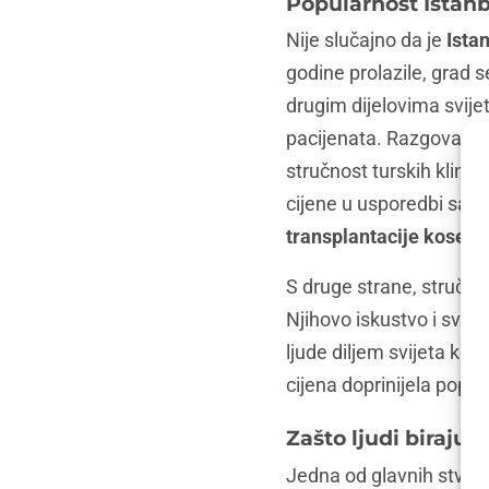
Popularnost Istanb
Nije slučajno da je
Ista
godine prolazile, grad 
drugim dijelovima svije
pacijenata. Razgovarao s
stručnost turskih klinika
cijene u usporedbi sa Za
transplantacije kose
u 
S druge strane, stručnja
Njihovo iskustvo i sva
ljude diljem svijeta koj
cijena doprinijela popu
Zašto ljudi biraju 
Jedna od glavnih stvari