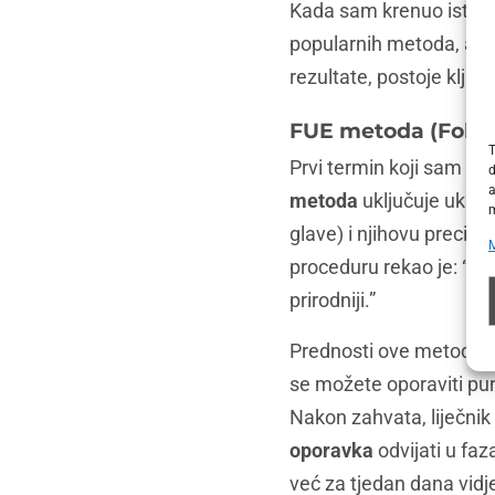
Kada sam krenuo istraž
popularnih metoda, ali 
rezultate, postoje ključ
FUE metoda (Follic
T
Prvi termin koji sam ču
d
a
metoda
uključuje uklan
m
glave) i njihovu precizn
proceduru rekao je: “Svak
prirodniji.”
Prednosti ove metode su
se možete oporaviti pun
Nakon zahvata, liječnik
oporavka
odvijati u faz
već za tjedan dana vidj