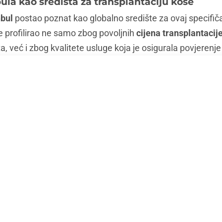
ula kao središta za transplantaciju kose
nbul
postao poznat kao globalno središte za ovaj specifič
se profilirao ne samo zbog povoljnih
cijena transplantacij
ta, već i zbog kvalitete usluge koja je osigurala povjere
am s nekoliko ljudi koji su već prošli zahvat i svi su mi po
 je na izuzetno visokoj razini. “Klinike ovdje su na svjetsko
padom”, rekao mi je jedan pacijent iz Velike Britanije, is
Istanbulu bili nevjerojatno povoljni.
ci koje sam upoznao nisu bili samo liječnici, već pravi um
kodnevno bavljenje ovim zahvatima omogućilo je da Istanb
i traže rješenje za gubitak kose. Upravo je ta kombinacija s
larnosti Istanbula kao središta za
transplantaciju kose
.
Istanbul za transplantaciju?
 koje sam saznao jest da je
Istanbul
izbor broj jedan zbog