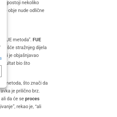
 da postoji nekoliko
Iako obje nude odlične
je “FUE metoda”.
FUE
h
,
jčešće stražnjeg dijela
ji mi je objašnjavao
es
rezultat bio što
ih metoda, što znači da
vka je prilično brz.
 ali da će se
proces
vanje”, rekao je, “ali