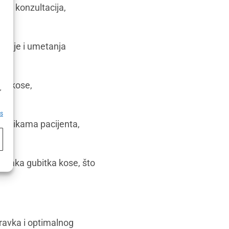
kom konzultacija,
akcije i umetanja
h
ja kose,
,
es
eristikama pacijenta,
zoraka gubitka kose, što
ravka i optimalnog