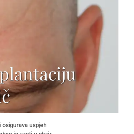
plantaciju
ič
ji osigurava uspjeh