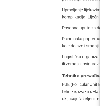
Upravljanje lijekovima i
komplikacija. Liječnik 
Posebne upute za dan pr
Psihološka priprema z
koje dolaze i smanji an
Logistička organizacija 
ili zemalja, osiguravaju
Tehnike presađivan
FUE (Follicular Unit Ext
tehnike, svaka s vlasti
uključujući željeni rezu