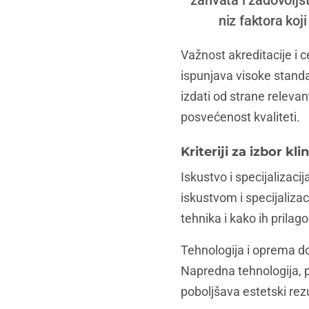
zahvata i zadovoljst
niz faktora koj
Važnost akreditacije i c
ispunjava visoke standa
izdati od strane relevan
posvećenost kvaliteti.
Kriteriji za izbor kli
Iskustvo i specijalizaci
iskustvom i specijaliza
tehnika i kako ih prilag
Tehnologija i oprema do
Napredna tehnologija, p
poboljšava estetski rezu