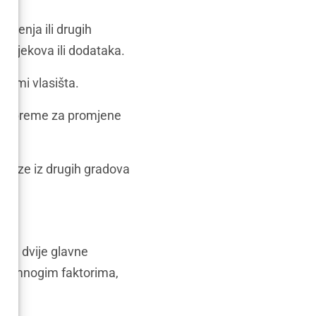
varenja ili drugih
 lijekova ili dodataka.
premi vlasišta.
 pripreme za promjene
dolaze iz drugih gradova
jaju dvije glavne
i o mnogim faktorima,