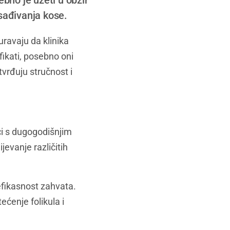
ebno je uzeti u obzir
esađivanja kose.
uravaju da klinika
fikati, posebno oni
tvrđuju stručnost i
ici s dugogodišnjim
evanje različitih
efikasnost zahvata.
ćenje folikula i