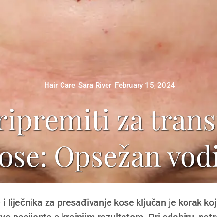
Hair Care
Sara River
February 15, 2024
ripremiti za trans
ose: Opsežan vod
e i liječnika za presađivanje kose ključan je korak ko