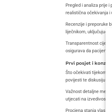
Pregled i analiza prije 
realistična očekivanja i
Recenzije i preporuke bi
liječnikom, uključujući
Transparentnost cijena i
osigurava da pacijenti 
Prvi posjet i konzul
Što očekivati tijekom pr
povijesti te diskusiju o 
Važnost detaljne medici
utjecati na izvedivost i
Procjena stanja vlasišta