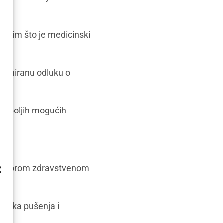
 onim što je medicinski
ormiranu odluku o
najboljih mogućih
 u dobrom zdravstvenom
tanka pušenja i