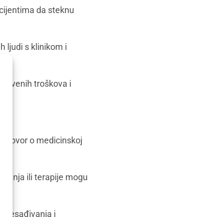
acijentima da steknu
 ljudi s klinikom i
skrivenih troškova i
za.
razgovor o medicinskoj
stanja ili terapije mogu
 presađivanja i