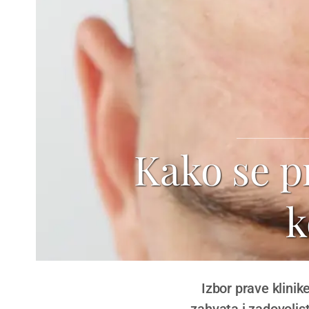
Kako se p
k
Izbor prave klinik