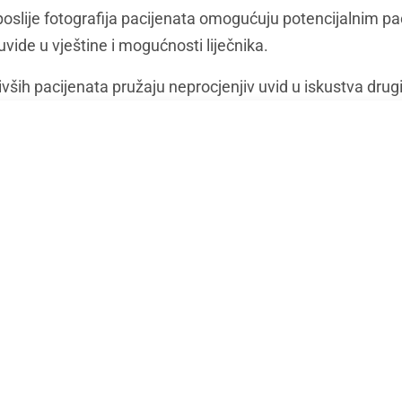
i poslije fotografija pacijenata omogućuju potencijalnim p
 uvide u vještine i mogućnosti liječnika.
vših pacijenata pružaju neprocjenjiv uvid u iskustva drugih
 zadovoljstvo procesom i rezultatima.
 dostupnih paketa ključna je za izbjegavanje bilo kakvih 
točno znaju što mogu očekivati u smislu financijskih obve
tacije
vog posjeta uključuje temeljitu procjenu vlasišta i kose, 
ciljevima i očekivanjima.
nske povijesti ne može se precijeniti, jer neka prethodna 
 uspjeh zahvata.
 i gustoće kose ključna je za određivanje najbolje tehnike