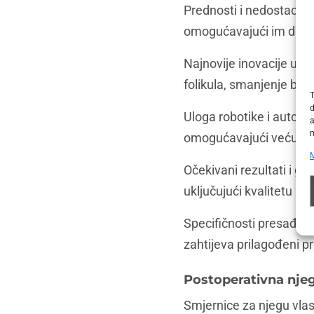
Prednosti i nedostaci sv
omogućavajući im da d
Najnovije inovacije u p
folikula, smanjenje bol
T
d
Uloga robotike i autom
a
m
omogućavajući veću pre
Očekivani rezultati i gu
uključujući kvalitetu i 
Specifičnosti presađiva
zahtijeva prilagođeni pr
Postoperativna nje
Smjernice za njegu vla