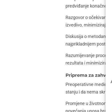
predviđanje konačnog r
Razgovor o očekivanjima
izvedivo, minimizirajuć
Diskusija o metodama 
najprikladnijem postupk
Razumijevanje procesa o
rezultata i minimiziranj
Priprema za zahvat
Preoperativne medicins
stanju i da nema skriveni
Promjene u životnom sti
povećanja unosa hranjivi