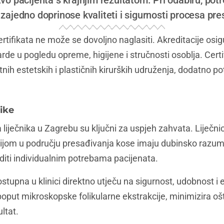
vo pacijenta s krajnjim rezultatom. Pri odabiru, potr
i zajedno doprinose kvaliteti i sigurnosti procesa pr
ertifikata ne može se dovoljno naglasiti. Akreditacije osig
rde u pogledu opreme, higijene i stručnosti osoblja. Certi
tnih estetskih i plastičnih kirurških udruženja, dodatno po
nike
ja liječnika u Zagrebu su ključni za uspjeh zahvata. Liječn
cijom u području presađivanja kose imaju dubinsko razumij
oditi individualnim potrebama pacijenata.
stupna u klinici direktno utječu na sigurnost, udobnost i 
oput mikroskopske folikularne ekstrakcije, minimizira ošte
ltat.