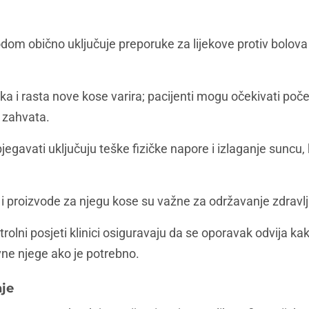
odom obično uključuje preporuke za lijekove protiv bolova 
a i rasta nove kose varira; pacijenti mogu očekivati poč
 zahvata.
bjegavati uključuju teške fizičke napore i izlaganje suncu,
proizvode za njegu kose su važne za održavanje zdravlja
trolni posjeti klinici osiguravaju da se oporavak odvija k
ne njege ako je potrebno.
nje