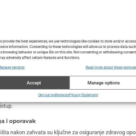
ake tehnike trebaju biti jasno objašnjeni pacijentima tije
onesu informiranu odluku.
resađivanju kose uključuju poboljšanja u preciznosti ekstr
i i skraćivanje vremena oporavka.
o provide the best experiences, we use technologies like cookies to store and/or access
evice information. Consenting to these technologies will allow us to process data suc
atizacije sve je važnija u modernim tehnikama presađivan
s browsing behavior or unique IDs on this site. Not consenting or withdrawing consent
ay adversely affect certain features and functions.
ciznost i konzistentne rezultate.
Manage vendors
Read more about these purpos
stoća kose variraju ovisno o tehnici i individualnim karakt
gustoću donatorske kose.
Accept
Manage options
Opt-out preferences
Privacy Statement
nja kose za žene i muškarce razlikuju se zbog različitih u
istup.
ga i oporavak
sišta nakon zahvata su ključne za osiguranje zdravog opo