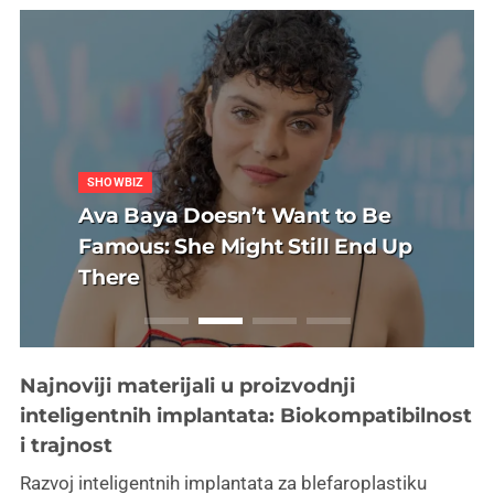
R CARE
SHOWBIZ
UNCATEGORIZED
HAIR CARE
DIT
REDDIT
 transplantacija
Ava Baya Doesn’t Want to Be
Politička misa na
Sapphire FUE tran
tranac i Tihana:
Sushi, SamoStrana
vu: glava koja više
Famous: She Might Still End Up
Kad Thompson mol
kose u Sarajevu: g
dne Reddit opsesije
Anatomija jedne R
a selfie
There
naplaćuje
ne traži kut za self
Najnoviji materijali u proizvodnji
inteligentnih implantata: Biokompatibilnost
i trajnost
Razvoj inteligentnih implantata za blefaroplastiku