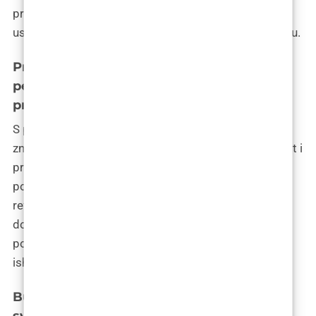
predanost učenju i razvoju vještina ključna je za
uspješnu integraciju ovih inovacija u estetsku kirurgiju.
Prednosti inteligentnih implantata iz
perspektive kirurga: Preciznost,
prilagodljivost i rezultati
S perspektive kirurga, inteligentni implantati nude
značajne prednosti. Dr. Bagatin ističe kako preciznost i
prilagodljivost ovih implantata omogućavaju
postizanje prirodnijih rezultata i smanjuju potrebu za
revizijskim zahvatima. Ova tehnologija također
doprinosi smanjenju rizika od komplikacija,
poboljšavajući sigurnost pacijenata i povjerenje u
ishode operacija.
Budućnost blefaroplastike u Zagrebu i