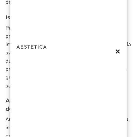
da njihovi individualni ciljevi ljepote budu ostvareni.
Iskustva pacijenata
Pacijenti poliklinike Bagatin u Zagrebu dijele svoje
priče o transformacijama zahvaljujući inteligentnim
implantatima za blefaroplastiku. Ove priče ne samo da
svjedoče o visokoj kvaliteti kirurških zahvata već i o
dubokom psihološkom utjecaju koji estetske
promjene imaju na pojedince. Transformacije prelaze
granice fizičkog izgleda, poboljšavajući
samopouzdanje i zadovoljstvo životom.
Analiza prije i poslije operacije: Vizualni
dokazi uspjeha
Analizom fotografija prije i poslije operacije, vidljivi su
impresivni rezultati koje inteligentni implantati
omogućavaju u blefaroplastici. Ove vizualne dokaze