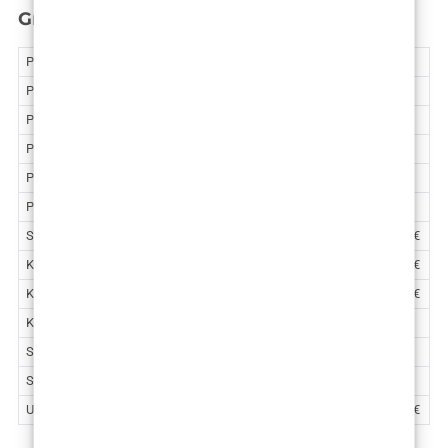
Grudi
ZG
Povećanje grudi – okrugli implantati
4.818 €
Povećanje grudi – anatomski implantati
4.818 €
Povećanje i podizanje grudi – okrugli implantati
5.548 €
Povećanje i podizanje grudi – anatomski implantati
5.548 €
Povećanje grudi vlastitim masnim tkivom
5.500 €
Podizanje grudi
4.680 €
Smanjenje grudi
5.575 – 6.570 €
Korekcija asimetrije grudi
4.380 – 5.110 €
Korekcija grudi po operaciji tumora
3.319 – 5.309 €
Korekcija veličine areola
2.050 €
Smanjenje muških grudi kirurška metoda
3.990 €
Smanjenje muških grudi VaserLipo
2.780 €
Uklanjanje fibrocističnih promjena u dojci
1.070 – 1.600 €