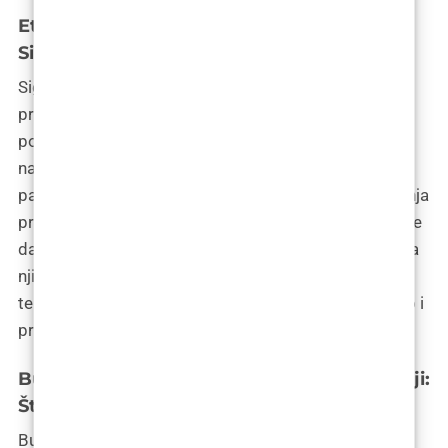
Etički aspekti i sigurnost pacijenata:
Sigurnosni protokoli u Zagrebu
Sigurnost pacijenata i etički aspekti ključni su u
primjeni inteligentnih implantata. U Zagrebu, klinike
poput poliklinike Bagatin strogo pridržavaju
nacionalne i međunarodne standarde za sigurnost
pacijenata. To uključuje provođenje opsežnih testiranja
prije puštanja implantata na tržište, kao i osiguravanje
da su pacijenti potpuno informirani o svim aspektima
njihove operacije. Etički kodeksi osiguravaju da se
tehnologija koristi na način koji poštuje dostojanstvo i
privatnost pacijenata.
Budući trendovi u materijalima i tehnologiji:
Što nas čeka u sljedećem desetljeću
Budući trendovi u materijalima i tehnologiji