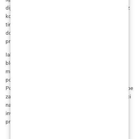
dijeli svoje iskustvo u prevladavanju ovih izazova kroz
kontinuirano obrazovanje, suradnju s razvojnim
timovima i prilagodbu operativnih protokola, što je
doprinijelo uspješnoj integraciji ovih tehnologija u
praksu.
Iako su početni troškovi inteligentnih implantata za
blefaroplastiku viši u usporedbi s tradicionalnim
metodama, analiza troškova i povrata investicije
pokazuje da su dugoročne koristi opravdane.
Poboljšanja u tehničkoj preciznosti, smanjenje potrebe
za revizijskim operacijama i pozitivni psihološki učinci
na pacijente čine ovu tehnologiju isplativom
investicijom kako za pacijente tako i za kirurške
prakse.