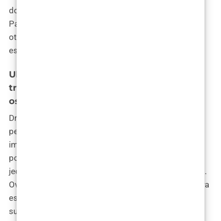
dokazanim iskustvom u radu s ovom tehnologijom.
Pacijenti bi trebali postaviti realna očekivanja i
otvoreno komunicirati sa svojim kirurgom o svojim
estetskim ciljevima i zdravstvenoj povijesti.
Uloga tehnologije u personalizaciji
tretmana: Kako tehnologija pomaže u
ostvarivanju individualnih ciljeva ljepote
Dr. Bagatin naglašava ulogu tehnologije u
personalizaciji tretmana blefaroplastike. Inteligentni
implantati omogućavaju kirurzima da prilagode
postupak svakom pacijentu, uzimajući u obzir
jedinstvene karakteristike njihovih očnih kapaka i lica.
Ova pristupačnost tehnologije ne samo da poboljšava
estetske ishode, već i potiče pacijente da aktivno
sudjeluju u planiranju svojeg tretmana, osiguravajući