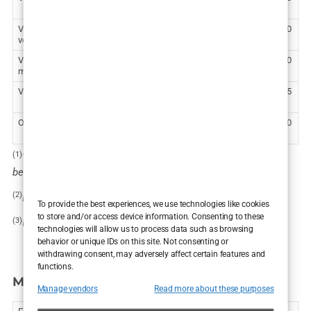
€
VASERlipo ultrazvučna liposukcija ostalih dijelova tijela –
2.530
(1)
veća regija
€
VASERlipo ultrazvučna liposukcija ostalih dijelova tijela –
1.860
(2)
manja regija
€
(3)
VASERlipo ultrazvučna liposukcija dodatne regije
1.195
€
Operacija hernije (kila ili bruh)
2.500
€
(1)
Veća regija odnosi se na stražnjicu, natkoljenice, listove,
bedra, leđa ili ruke.
(2)
Manja regija odnosi se na koljena ili lipom.
To provide the best experiences, we use technologies like cookies
to store and/or access device information. Consenting to these
(3)
Uz Vaserlipo liposukciju trbuha.
technologies will allow us to process data such as browsing
behavior or unique IDs on this site. Not consenting or
withdrawing consent, may adversely affect certain features and
functions.
Mali kirurški zahvati
Manage vendors
Read more about these purposes