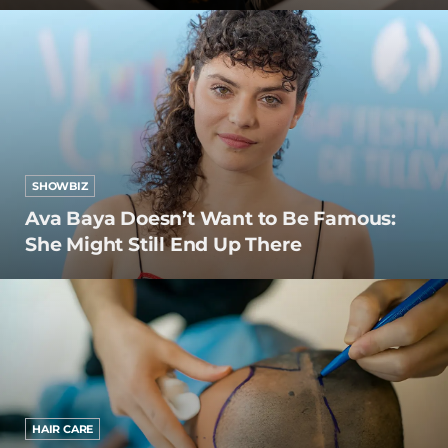
SHOWBIZ
Ava Baya Doesn’t Want to Be Famous:
She Might Still End Up There
HAIR CARE