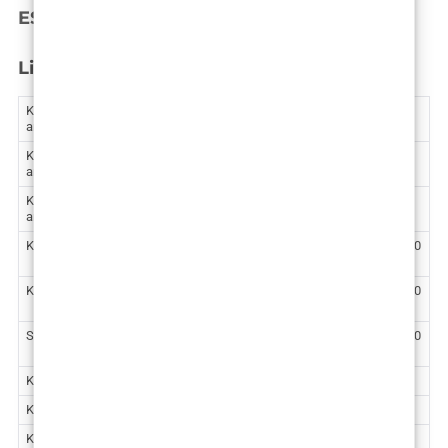
ESTETSKA KIRURGIJA - CJENIK
Lice i vrat
Korekcija očnih kapaka (donji ili gornji) – lokalna
1.220 €
anestezija
Korekcija očnih kapaka (donji ili gornji) – opća
1.830 €
anestezija
Korekcija očnih kapaka (donji i gornji) – opća
2.600 €
anestezija
Korekcija nosa (rinoplastika ili septorinoplastika)
2.600 – 3.100
€
Korekcija devijacije septuma (septoplastika)
2.150 – 2.400
€
Sekundarna korekcija nosa
3.200 – 3.720
€
Korekcija rascjepa usne, nosa i nepca
2.605 €
Korekcija ušiju – lokalna anestezija
1.430 €
Korekcija ušiju – opća anestezija
2.270 €