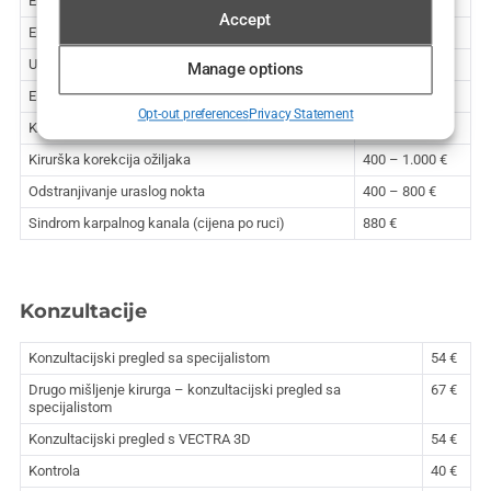
Ekscizija madeža
135 – 400 €
Accept
Ekscizija madeža/tumora s rekonstrukcijom
400 – 1.500 €
Uklanjanje ksantelazme (jedna vjeđa)
340 €
Manage options
Ekscizija ostalih promjena na koži
200 – 800 €
Opt-out preferences
Privacy Statement
Kirurško uklanjanje tetovaža
550 – 1.200 €
Kirurška korekcija ožiljaka
400 – 1.000 €
Odstranjivanje uraslog nokta
400 – 800 €
Sindrom karpalnog kanala (cijena po ruci)
880 €
Konzultacije
Konzultacijski pregled sa specijalistom
54 €
Drugo mišljenje kirurga – konzultacijski pregled sa
67 €
specijalistom
Konzultacijski pregled s VECTRA 3D
54 €
Kontrola
40 €