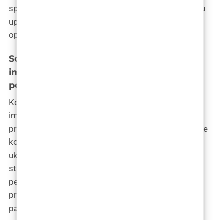
sposobnost prilagodbe čini ih idealnim za dugoročnu
upotrebu, smanjujući potrebu za revizijskim
operacijama.
Software za upravljanje inteligentnim
implantatima: Personalizacija
postoperativnog iskustva
Korištenje softvera za upravljanje inteligentnim
implantatima omogućava kirurzima i pacijentima da
prilagode postoperativno iskustvo. Ovaj softver može
kontrolirati različite aspekte rada implantata,
uključujući prilagodbu njihovih funkcija ili monitoring
stanja tkiva. Ova tehnologija omogućava
personaliziranu njege nakon operacije, optimizirajući
proces oporavka i povećavajući zadovoljstvo
pacijenata.