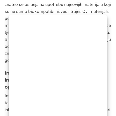
znatno se oslanja na upotrebu najnovijih materijala koji
su ne samo biokompatibilni, već i trajni. Ovi materijali,
poput naprednih polimera i bioinženjeringom
modificiranih tkiva, dizajnirani su da traju i prilagode se
tjelesnom okruženju bez izazivanja negativnih reakcija.
Biokompatibilnost osigurava da implantati ne izazivaju
odbacivanje, upale ili alergijske reakcije, dok trajnost
znači da će rezultati operacije ostati stabilni dugi niz
godina.
Integracija senzorske tehnologije u
implantate: Praćenje zdravlja i ishoda
operacije
Inteligentni implantati sve više koriste senzorsku
tehnologiju za praćenje zdravstvenog stanja tkiva i
ishoda operacije u realnom vremenu. Ugrađeni senzori