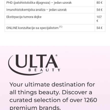
PHD (patohistološka dijagnoza) – jedan uzorak
80 €
Imunohistokemijska analiza – jedan uzorak
54 €
Ekstirpacija tumora dojke
107
€
(1)
ONLINE konzultacije sa specijalistom
54 €