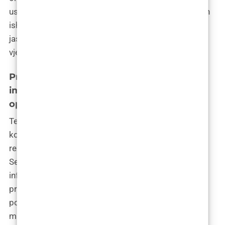
uspjeha koriste kirurzi za demonstraciju potencijalnih
ishoda pacijentima tijekom konzultacija, pružajući
jasan uvid u mogućnosti modernih tehnologija i
vještine kirurga.
Praćenje oporavka pomoću inteligentnih
implantata: Tehnologija za brže i sigurnije
oporavak
Tehnologija inteligentnih implantata omogućava
kontinuirano praćenje oporavka pacijenata, što
rezultira bržim i sigurnijim procesom oporavka.
Senzori unutar implantata pružaju kirurzima vitalne
informacije o stanju tkiva, omogućavajući
pravovremene intervencije i prilagođavanje
postoperativne njege ako je potrebno, čime se
minimiziraju rizici od komplikacija.