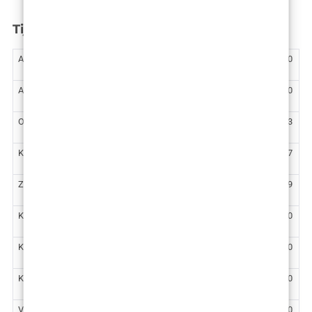
Tijelo
Abdominoplastika
5.100
€
Abdominoplastika – VASERlipo jedna regija
6.300
€
Oblikovanje stražnjice vlastitim masnim tkivom
5.973
€
Kirurško podizanje stražnjice
3.717
€
Zatezanje nadlaktica (brahioplastika)
3.319
€
Kirurško zatezanje unutarnje strane natkoljenica
4.700
€
Korekcija stidnih usana (labioplastika) – lokalna anestezija
1.460
€
Korekcija stidnih usana (labioplastika) – opća anestezija
2.190
€
VASERlipo ultrazvučna liposukcija trbuha
3.720