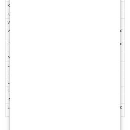
Korekcija brade ugradnjom implantata
2.630 €
Korekcija brade osteotomijom
3.319 €
VASERlipo ultrazvučna liposukcija podbratka
1.860 €
VASERlipo ultrazvučna liposukcija vrata
2.124 – 2.300
€
Face Lifting
4.230 – 5.100
€
Mini lifting lica
2.900 €
Lifting obrva
1.460 €
Lifting obrva – opća anestezija
2.200 €
Lifting srednjeg dijela lica
2.124 €
Lip Lift – kirurško podizanje usne
1.460 €
Redukcija bukalnih masnih jastučića
1.460 €
Lipofiling lica
1.460 – 2.800
€