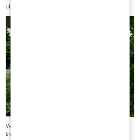
oblik ljepote.
Večera s obitelji pretvara se u scenu punu smijeha
kada Tamara Kalinić objavljuje svoje planove. “Pa,