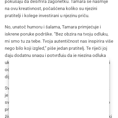
pokušaju da dešifrira zagonetku. Tamara se nasmije
na ovu kreativnost, počašćena koliko su njezini
pratitelji i kolege investirani u njezinu priču.
No, unatoč humoru i šalama, Tamara primjećuje i
iskrene poruke podrške. “Bez obzira na tvoju odluku,
mi smo tu za tebe. Tvoja autentičnost nas inspirira više
nego bilo koji izgled,” piše jedan pratitelj. Te riječi joj
daju dodatnu snagu i potvrđuju da je njezina odluka
ukloniti filere više od estetskog izbora; to je izbor koji
odražava njezinu želju za autentičnošću i otvorenim
dijalogom s njezinom zajednicom.
Svaki komentar, bilo da je šaljiv ili ozbiljan, podsjetnik
je Tamari na razlog zbog kojeg je odlučila podijeliti
svoju priču. U svijetu gdje su izgled i percepcija često
prioritizirani, ona želi pokazati da je promjena dio
života, i da je prihvaćanje sebe u svim oblicima istinski