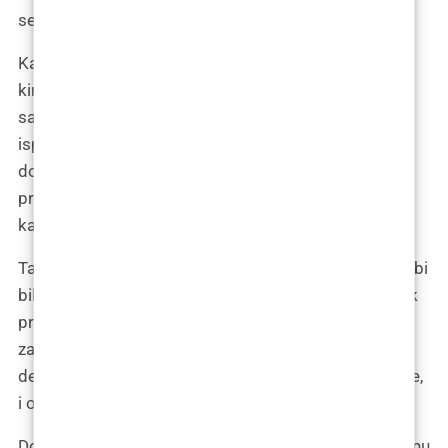
sestru koja prolazi.
Kada je pozvana unutra, njezin susret s estetskim
kirurgom postaje poprište ne samo medicinskog
savjetovanja, već i iskrene ljudske komunikacije
isprepletene s humorom. “Znači, odlučili ste se za
downgrade verzije?” upita kirurg, naslonjen na stol
prepun medicinskih instrumenata koji izgledaju više
kao rekviziti iz znanstveno-fantastičnog filma.
Tamara se smiješi, odgovarajući: “Da, mislila sam da bi
bilo dobro vratiti se na fabričke postavke. Možda čak
pronađem i neke zaboravljene funkcije.” Kirurg, vidno
zabavljen, nastavlja ozbiljnijim tonom, objašnjavajući
detalje postupka razgradnje filera, moguće nuspojave,
i očekivane rezultate.
Dok sluša, Tamara Kalinić ne propušta priliku za laganu