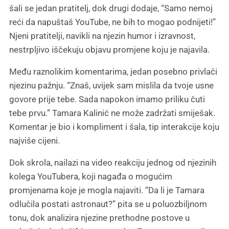
šali se jedan pratitelj, dok drugi dodaje, “Samo nemoj
reći da napuštaš YouTube, ne bih to mogao podnijeti!”
Njeni pratitelji, navikli na njezin humor i izravnost,
nestrpljivo iščekuju objavu promjene koju je najavila.
Među raznolikim komentarima, jedan posebno privlači
njezinu pažnju. “Znaš, uvijek sam mislila da tvoje usne
govore prije tebe. Sada napokon imamo priliku čuti
tebe prvu.” Tamara Kalinić ne može zadržati smiješak.
Komentar je bio i kompliment i šala, tip interakcije koju
najviše cijeni.
Dok skrola, nailazi na video reakciju jednog od njezinih
kolega YouTubera, koji nagađa o mogućim
promjenama koje je mogla najaviti. “Da li je Tamara
odlučila postati astronaut?” pita se u poluozbiljnom
tonu, dok analizira njezine prethodne postove u