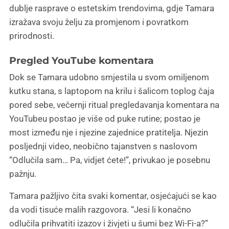
dublje rasprave o estetskim trendovima, gdje Tamara
izražava svoju želju za promjenom i povratkom
prirodnosti.
Pregled YouTube komentara
Dok se Tamara udobno smjestila u svom omiljenom
kutku stana, s laptopom na krilu i šalicom toplog čaja
pored sebe, večernji ritual pregledavanja komentara na
YouTubeu postao je više od puke rutine; postao je
most između nje i njezine zajednice pratitelja. Njezin
posljednji video, neobično tajanstven s naslovom
“Odlučila sam… Pa, vidjet ćete!”, privukao je posebnu
pažnju.
Tamara pažljivo čita svaki komentar, osjećajući se kao
da vodi tisuće malih razgovora. “Jesi li konačno
odlučila prihvatiti izazov i živjeti u šumi bez Wi-Fi-a?”