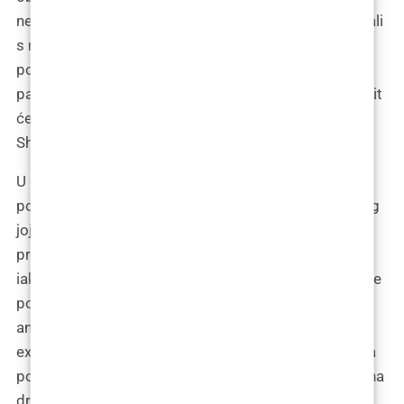
neudoban šator nego na modni statement. Dok se šali
s medicinskim osobljem, pita ih: “Možete li se
pobrinuti da moje usne izađu iz ove operacije
pametnije?” Na što jedna od sestara odgovara: “Učinit
ćemo ih tako pametnima da će same početi citirati
Shakespeare.”
U operacijskoj sali, dok se Tamara priprema za
postupak, atmosfera je neočekivano opuštena. Kirurg
joj pokazuje instrumente koje će koristiti, u šali ih
predstavljajući kao svoje “magične štapiće”. Tamara,
iako nervozna, ne propušta priliku za humor. “Samo se
pobrinite da ne izbrišete moje sjećanje,” šali se, dok
anesteziolog priprema sedativ. “Obično naplaćujemo
extra za to,” odgovara kirurg kroz smijeh, dok Tamara
polako tonu u san, posljednje što čuje je “Vidimo se na
drugoj strani usana.”