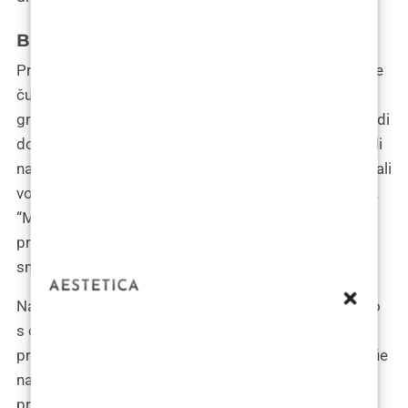
Budi se s novim usnama bez filera
Prvo što Tamara Kalinić osjeti kad se probudila bila je
čudna lakoća na svom licu. “Je li netko isključio
gravitaciju?” promumlja, dok je medicinska sestra vodi
do ogledala. Pogled koji ju dočeka bio je šokantan, ali
na dobar način. “Pa, ovo nije lice koje sam očekivala, ali
volim ga,” kaže, dodirujući svoje sada prirodnije usne.
“Mislim da sam spreman za audiciju za ulogu
prosječne zemaljske stanovnice,” dodaje s ironičnim
smiješkom.
Nakon što je Tamara odlučila podijeliti svoje iskustvo
s obožavateljima, njezin Instagram profil brzo se
pretvorio u forum pun pozitivnosti i smijeha. Prvi selfie
nakon operacije, s blagim osmijehom i novim,
prirodnijim izgledom usana, bio je popraćen šaljivim