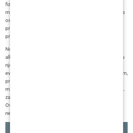
fizičke, već i one unutarnje. “Vidimo se na strani
mudrosti,” šali se dok se rukuje s kirurgom, odlazeći s
osjećajem da je napravila ispravan korak. Ne samo
prema promjeni svog izgleda, već i prema istinskom
prihvaćanju sebe.
Noć prije zahvata, Tamara Kalinić pretražuje svoje
albume na telefonu, gledajući fotografije na kojima su
njene usne postepeno postajale sve veće. “Ah,
evolucija usana u divljini,” komentira s ironičnim tonom,
pripremajući se za sutrašnji dan. Dok sumira svoje
misli u noćnom vlogu, šali se: “Ako sutra ne preživim…
zapamtite me po mojem sjaju za usne, molim vas.”
Ovaj trenutak introspekcije pun je humora, ali i blage
nervoze za ono što slijedi.