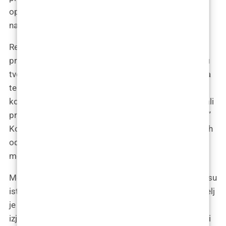
opisom: “Ko kaže da ne možete resetirati svoj izgled
na zadane postavke?”
Reakcije nisu mogle biti bolje. “Sada kad imamo
prirodnu Tamaru, hoćemo li dobiti i unplugged verziju
tvojih vlogova?” upitao je jedan pratitelj, igrajući se na
temu glazbenih unplugged izvedbi. Drugi pratitelj
komentirao je: “Hej, zar nije ovo lice koje smo upoznali
prije nego što je postalo slavno? Dobrodošla natrag!”
Komentari su bili prepuni šala i igre riječi, svaki od njih
odraz zajedničkog duha i podrške koji Tamara cijeni
među svojim pratiteljima.
Među komentarima, našle su se i dublje poruke koje su
istaknule važnost Tamarinog postupka. Jedan pratitelj
je napisao: “Ovo nije samo promjena izgleda, ovo je
izjava. Pokazuješ svima da je u redu željeti promjenu i