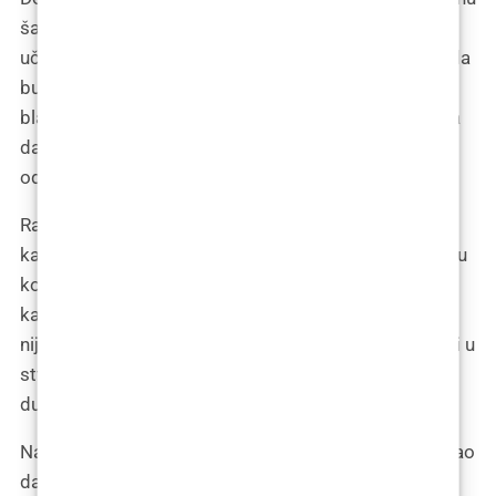
šalu. “Sigurno je čudno raditi na nečemu što treba
učiniti manjim, u svijetu gdje je sve usmjereno na to da
bude veće,” primjećuje, na što kirurg klima glavom s
blagim smiješkom. “Estetika se mijenja, ali naša želja
da se osjećamo dobro u svojoj koži je uvijek ista,”
odgovara on.
Razgovor postaje i poučan, kada kirurg objašnjava
kako tijelo razgrađuje hijaluronsku kiselinu, supstancu
koja se najčešće koristi za filere. “Na neki način, to je
kao da vaše tijelo polako otpušta nešto što mu više
nije potrebno. Mislim da postoji lekcija o otpuštanju i u
stvarnom životu,” razmišlja Tamara, uvijek tražeći
dublje značenje u svemu.
Napuštajući ordinaciju, osjeća se neobično lagano, kao
da je već počela proces transformacije. Ne samo