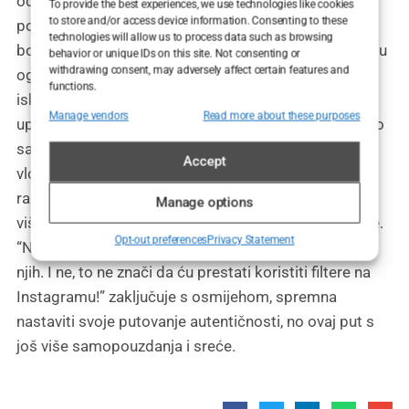
odluci da ukloni filere. Pratitelji su bili radoznali,
To provide the best experiences, we use technologies like cookies
to store and/or access device information. Consenting to these
postavljajući pitanja koja su se kretala od “Je li
technologies will allow us to process data such as browsing
boljelo?” do “Kako se sada osjećaš kad se pogledaš u
behavior or unique IDs on this site. Not consenting or
withdrawing consent, may adversely affect certain features and
ogledalo?”. Tamara je odgovarala s humorom i
functions.
iskrenošću. “Osjećam se kao da sam se napokon
Manage vendors
Read more about these purposes
upoznala,” rekla je, dodajući, “a što se tiče boli, recimo
samo da je manje bolno od gledanja mojih starih
Accept
vlogova!” Njezina sposobnost da se šali na vlastiti
račun i otvoreno dijeli svoje iskustvo zaradila je još
Manage options
više poštovanja i divljenja od strane njezine zajednice.
Opt-out preferences
Privacy Statement
“Na kraju dana, važno je voljeti sebe, s filerima ili bez
njih. I ne, to ne znači da ću prestati koristiti filtere na
Instagramu!” zaključuje s osmijehom, spremna
nastaviti svoje putovanje autentičnosti, no ovaj put s
još više samopouzdanja i sreće.