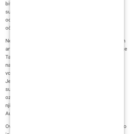
biti svoj.” Ove riječi su Tamari bile posebno važne, jer
su odražavale njezinu unutarnju borbu i konačnu
odluku da se usudi biti autentična, unatoč
očekivanjima društva.
Neke od najzabavnijih reakcija dolazile su u obliku fan
arta, gdje su njezini pratitelji kreirali zabavne ilustracije
Tamarinog “prije” i “poslije” izgleda, svaka s
naglašenom razlikom između njezinih prošlih
voluminoznih usana i novog, suptilnijeg osmijeha.
Jedna takva ilustracija prikazivala je Tamaru kao
superheroja, s plaštom koji leprša iza nje, a usne
označene kao njezino “superoružje” sada prikazane u
njihovoj novoj, prirodnijoj formi. “Supermoć?
Autentičnost,” pisalo je ispod.
Ova val podrške i humora na društvenim mrežama bio