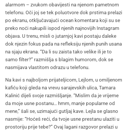
alarmom – zvukom obavijesti na njenom pametnom
telefonu. Oči joj se tek poluotvore dok prstima prelazi
po ekranu, otključavajući ocean komentara koji su se
preko noći nakupili ispod njenih najnovijih Instagram
objava. U trenu, misli o jutarnjoj kavi postaju daleke
dok njezin fokus pada na refleksiju njenih punih usana
na sjaju ekrana. “Da li su zaista tako velike ili je to
samo filter?” razmišlja s blagim humorom, dok se
nasmijava vlastitom odrazu u telefonu.
Na kavi s najboljom prijateljicom, Lejlom, u omiljenom
kafiću koji gleda na vrevu sarajevskih ulica, Tamara
Kalinić dijeli svoje razmišljanje. “Mislim da je vrijeme
da moje usne postanu… hmm, manje popularne od
mene,” šali se, uzimajući gutljaj kave. Lejla se glasno
nasmije: “Hoćeš reći, da tvoje usne prestanu ulaziti u
prostoriju prije tebe?” Ovaj lagani razgovor prelazi u