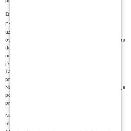
pratiteljima.
Društveni izlasci
Prvi izlazak s prijateljima nakon promjene bio je miks
uzbuđenja i nervoze. “Hoće li me konobar pitati za
osobnu? Znate, sad izgledam mlađe,” našali se Tamara
dok ulaze u omiljeni restoran. Prijatelji su bili
oduševljeni njezinim novim izgledom, bombardirajući
je komplimentima i šalama. “Hej, je li itko vidio
Tamarinu izgubljenu polovicu?” dobacuje jedan
prijatelj, aludirajući na manji volumen njezinih usana.
Noć ispunjena smijehom i toplim razgovorima samo je
potvrdila Tamarinu odluku, osjećajući se voljeno i
prihvaćeno u svom prirodnom izdanju.
Najzanimljiviji dio prilagodbe bio je Tamarin Q&A na
Instagramu, gdje je otvoreno razgovarala o svojoj