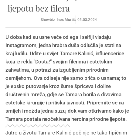
ljepotu bez filera
Showbiz
Ines Murtić
05.03.2024
U doba kad su usne veće od ega i selfiji vladaju
Instagramom, jedna hrabra duša odlučila je stati na
kraj ludilu. Uđite u svijet Tamare Kalinić, influencerice
koja je rekla "Dosta!" svojim filerima i estetskim
zahvatima, u potrazi za izgubljenim prirodnim
osmijehom. Ova odiseja nije samo priča o usnama; to
je epsko putovanje kroz šume špriceva i doline
društvenih mreža, gdje se Tamara borila s divovima
estetske kirurgije i pritiska javnosti. Pripremite se na
smijeh i možda jednu suzu, dok vam otkrivamo kako je
Tamara postala neočekivana heroina prirodne ljepote.
Jutro u životu Tamare Kalinić počinje ne tako tipičnim