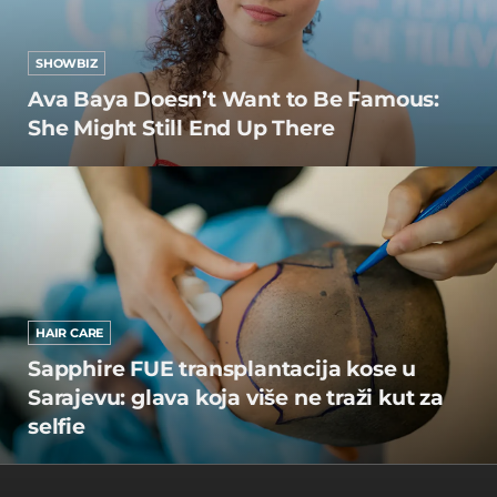
SHOWBIZ
Ava Baya Doesn’t Want to Be Famous:
She Might Still End Up There
HAIR CARE
Sapphire FUE transplantacija kose u
Sarajevu: glava koja više ne traži kut za
selfie