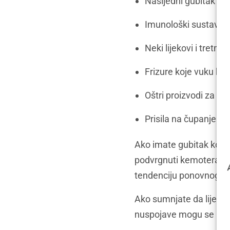
Nasljedni gubitak ko
Imunološki sustav pr
Neki lijekovi i tretma
Frizure koje vuku ko
Oštri proizvodi za nj
Prisila na čupanje ko
Ako imate gubitak kose,
podvrgnuti kemoterapiji
tendenciju ponovnog ra
Ako sumnjate da liječenj
nuspojave mogu se pojavi