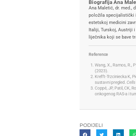
Biografija Ana Male
Ana Maletić, dr. med., 
položila specijalistički
estetskoj medicini zavr
Italiji, Turskoj, Austri
liječnika koji se bave 
Reference
Wang, X., Ramos, R., 
(2023).
Krefft-Trzciniecka K, 
sustavni pregled.
Cell
Coppé, JP, Patil, CK, Ro
onkogenog RAS-a i tu
PODIJELI