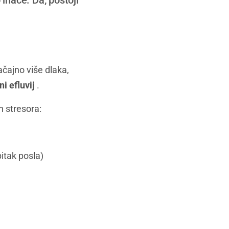
inače. Da, postoji
ačajno više dlaka,
ni efluvij
.
h stresora:
itak posla)