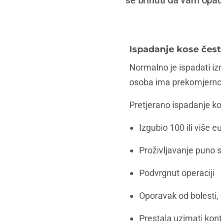
se brinuti da vam opad
Ispadanje kose čes
Normalno je ispadati iz
osoba ima prekomjerno 
Pretjerano ispadanje kos
Izgubio 100 ili više e
Proživljavanje puno s
Podvrgnut operaciji
Oporavak od bolesti, 
Prestala uzimati kont