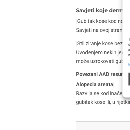
Savjeti koje dermat
Gubitak kose kod nov
Savjeti na ovoj strani
T
Stiliziranje kose bez o
d
a
Uvođenjem nekih jednos
m
može uzrokovati gubita
Povezani AAD resursi
Alopecia areata
Razvija se kod inače zd
gubitak kose ili, u rije