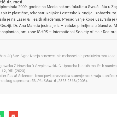
tić dr. med.
diplomirala 2009. godine na Medicinskom fakultetu Sveučilišta u Za
 ispit iz plastične, rekonstrukcijske i estetske kirurgije. Izobrazbu z
šila je na Laser & Health akademiji. Presađivanje kose usavršila je 
ji i Gruziji. Dr. Ana Maletić jedina je iz Hrvatske primljena u članst
transplantacijom kose ISHRS – International Society of Hair Restora
Phan, AQ
i sur.
Signalizacija senescentnih melanocita hiperaktivira rast kose.
Piętowska Z, Nowicka D, Szepietowski JC. Upotreba ljudskih matičnih stanica 
s
12
, 951 (2023).
dier, F.
et al.
Sekretorni fenotipovi povezani sa starenjem otkrivaju staničn
morskog supresora p53.
PLoS Biol
6
, 2853-2868 (2008).