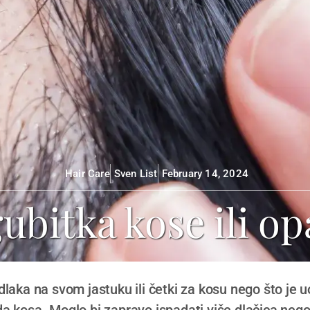
Hair Care
Sven List
February 14, 2024
 gubitka kose ili o
dlaka na svom jastuku ili četki za kosu nego što je 