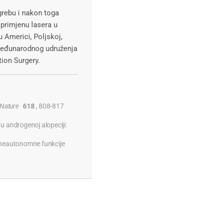
grebu i nakon toga
a primjenu lasera u
u Americi, Poljskoj,
vo Međunarodnog udruženja
tion Surgery.
Nature
618
, 808-817
u androgenoj alopeciji:
o neautonomne funkcije