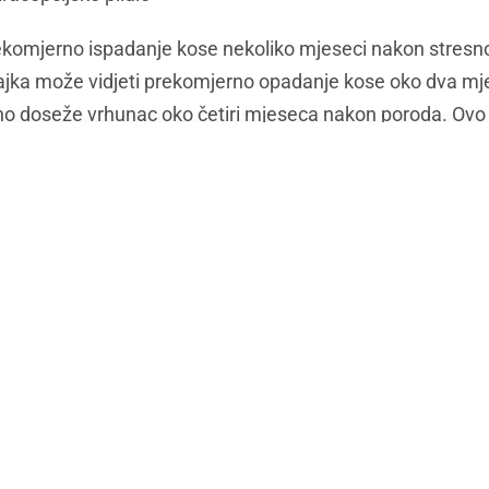
prekomjerno ispadanje kose nekoliko mjeseci nakon stres
ajka može vidjeti prekomjerno opadanje kose oko dva m
no doseže vrhunac oko četiri mjeseca nakon poroda. Ovo 
lagođava, prekomjerno lupanje prestaje. U roku od šest do
ati svoju normalnu punoću.
tane s vama, ispadanje kose može dugo trajati. Ljudi koj
gotrajno prekomjerno opadanje kose.
uje se od opadanja kose
kada nešto zaustavi kosu u rastu. Medicinski izraz za o
 gubitka kose uključuju: