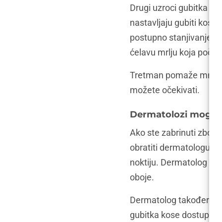
Drugi uzroci gubitka kos
nastavljaju gubiti kosu 
postupno stanjivanje. Mu
ćelavu mrlju koja počinj
Tretman pomaže mnogim 
možete očekivati.
Dermatolozi mogu r
Ako ste zabrinuti zbog
obratiti dermatologu. Ovi
noktiju. Dermatolog vam 
oboje.
Dermatolog također mož
gubitka kose dostupni su