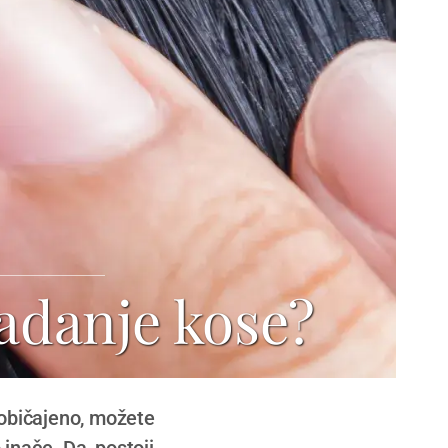
padanje kose?
uobičajeno, možete