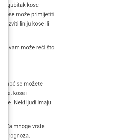
edni gubitak kose
k kose može primijetiti
zviti liniju kose ili
log vam može reći što
a pomoć se možete
 kože, kose i
kose. Neki ljudi imaju
ti. Za mnoge vrste
lja prognoza.