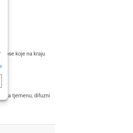
h
,
 kose koje na kraju
es
je na tjemenu, difuzni