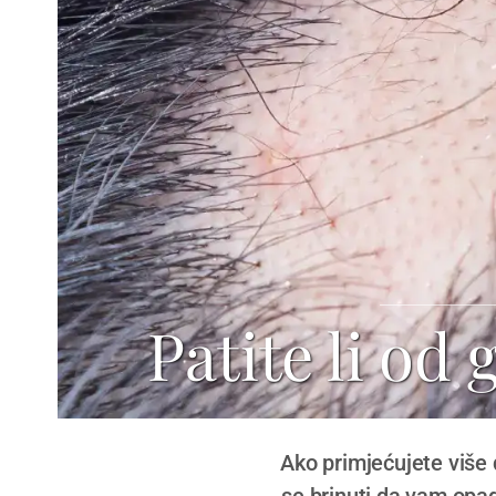
Patite li od
Ako primjećujete više 