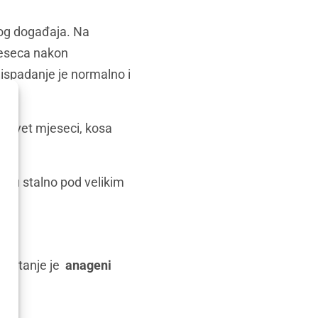
nog događaja. Na
jeseca nakon
ispadanje je normalno i
 devet mjeseci, kosa
i su stalno pod velikim
vo stanje je
anageni