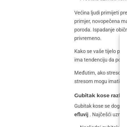
Većina ljudi primijeti 
primjer, novopečena m
poroda. Ispadanje obič
privremeno.
Kako se vaše tijelo pri
ima tendenciju da povr
Međutim, ako stresor os
stresom mogu imati du
Gubitak kose razlik
Gubitak kose se događa 
efluvij
. Najčešći uzroci