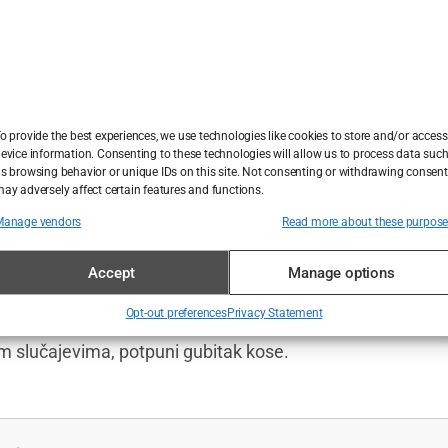
olozi daju svojim pacijentima
ih mama
ci mogu pomoći novim mamama da imaju bujniju kosu.
o provide the best experiences, we use technologies like cookies to store and/or access
štećenja
evice information. Consenting to these technologies will allow us to process data suc
s browsing behavior or unique IDs on this site. Not consenting or withdrawing consent
tavnih promjena u njegu kose možete spriječiti lomljenje
ay adversely affect certain features and functions.
k kose.
Manage vendors
Read more about these purpos
Accept
Manage options
Opt-out preferences
Privacy Statement
ravih ljudi, ova bolest može uzrokovati okrugle ćelave mrl
tkim slučajevima, potpuni gubitak kose.