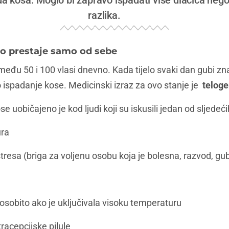
a kosa. Moglo bi zapravo ispadati više dlačica nego 
razlika.
to prestaje samo od sebe
među 50 i 100 vlasi dnevno. Kada tijelo svaki dan gubi zn
ispadanje kose. Medicinski izraz za ovo stanje je
teloge
e uobičajeno je kod ljudi koji su iskusili jedan od sljedeći
ura
tresa (briga za voljenu osobu koja je bolesna, razvod, gub
osobito ako je uključivala visoku temperaturu
racepcijske pilule