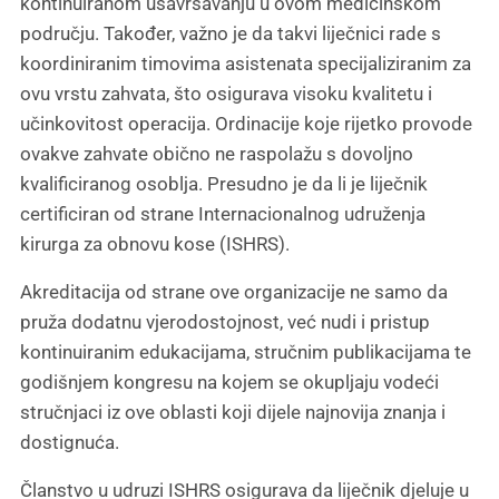
kontinuiranom usavršavanju u ovom medicinskom
području. Također, važno je da takvi liječnici rade s
koordiniranim timovima asistenata specijaliziranim za
ovu vrstu zahvata, što osigurava visoku kvalitetu i
učinkovitost operacija. Ordinacije koje rijetko provode
ovakve zahvate obično ne raspolažu s dovoljno
kvalificiranog osoblja. Presudno je da li je liječnik
certificiran od strane Internacionalnog udruženja
kirurga za obnovu kose (ISHRS).
Akreditacija od strane ove organizacije ne samo da
pruža dodatnu vjerodostojnost, već nudi i pristup
kontinuiranim edukacijama, stručnim publikacijama te
godišnjem kongresu na kojem se okupljaju vodeći
stručnjaci iz ove oblasti koji dijele najnovija znanja i
dostignuća.
Članstvo u udruzi ISHRS osigurava da liječnik djeluje u