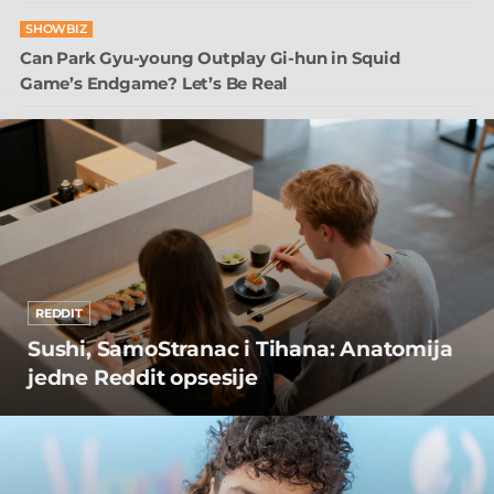
SHOWBIZ
Can Park Gyu-young Outplay Gi-hun in Squid
Game’s Endgame? Let’s Be Real
REDDIT
Sushi, SamoStranac i Tihana: Anatomija
jedne Reddit opsesije