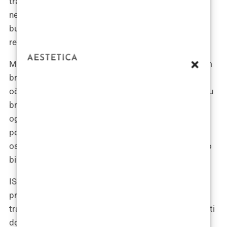
transplantata. Također, postoji mogućnost da će
nekim pacijentima biti potreban dodatni zahvat u
budućnosti, što može biti otežano ako je donorska
regija prekomjerno iskorištena.
Megasesije, koje promoviraju FUE postupke s velikim
brojem transplantata, mogu dovesti do pogrešnih
očekivanja kod pacijenata zbog nesporazuma između
broja transplantata i dlaka. Donorska regija ima
ograničen broj transplantata koji se mogu izolirati, a
potrebno je voditi računa o zakonima zacjeljivanja i
ostaviti dovoljno prostora između transplantata kako
bi se omogućilo zacjeljivanje i obnova folikula.
ISHRS je standardizirao FUE tehniku i generalno ne
preporučuje postupke s više od 2200-2500
transplantata u jednoj sesiji, osim ako se transplantati
dodatno dijele nakon ekstrakcije. Disecirani grafti