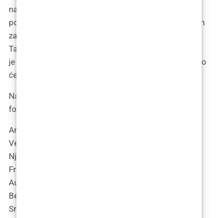
na Zapadu i u Americi cijene više u odnosu na zemlje
poput Srbije ili onih poznatih po povoljnijim estetskim
zahvatima poput Indije, Pakistana, Meksika, Turske i
Tajlanda. Ako razmatrate zahvat u inozemstvu, važno
je provjeriti akreditaciju klinike od strane ISHRS-a i tko
će izvoditi zahvat – liječnik ili tehničari.
Najveći broj zapadnoeuropskih i američkih klinika
formira cijenu zahvata prema cijeni jednog grafta:
Amerika i Kanada 8-11 €
Velika Britanija i Irska 8-12 €
Njemačka 6-8 €
Francuska 7 €
Australija 6-8 €
Belgija 6 €
Srbija 1-3 €