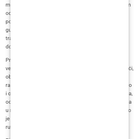
metode umjesto na zastarjelu ručnu metodu. Prilikom
odabira tehnike važno je razmotriti različite faktore
poput veličine instrumenta za bušenje, kvalitete i
gustoće donorskog područja, potrebnog broja
transplantata, brzine izvođenja zahvata, kao i odabira
donorske zone.
Pri implantaciji, mnogi čimbenici doprinose uspjehu:
veličina i kut rezova, gustoća koju liječnik može postići,
oblikovanje linije kose ili središnjeg dijela čela, te
raspored transplantata ovisno o ciljanoj zoni. Iskustvo
i obuka tima su ključni za uspješnost cijelog postupka,
od vađenja, preko brojanja i skladištenja transplantata
u specijaliziranoj otopini, do konačne implantacije, što
je proces koji zahtijeva godine prakse da postane
rutinski.