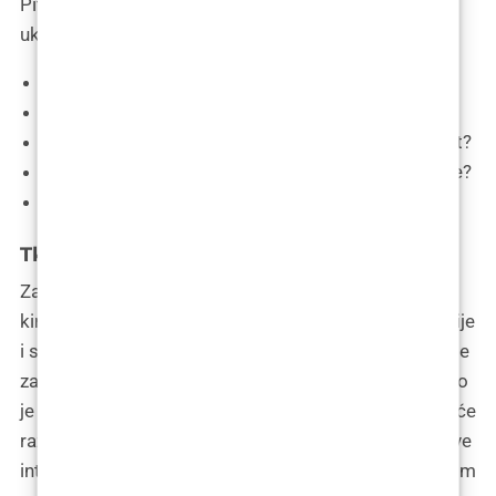
Pitanja koja biste trebali postaviti svom liječniku
uključuju:
Koje uređaje koristite za FUE transplantaciju?
Koju veličinu punch nožića preferirate?
Tko je zadužen za obuku vašeg tima za ovaj zahvat?
Koliko dugo su članovi vašeg tima dio vaše prakse?
Tko izravno izvodi zahvat transplantacije?
Tko obavlja zahvat?
Zahvat bi trebao obavljati kvalificirani liječnik, obično
kirurg ili dermatolog, koji je prošao potrebne edukacije
i stekao iskustvo potrebno za samostalno provođenje
zahvata ili pod mentorstvom iskusnijeg kolege. Važno
je izbjegavati situacije gdje tehničari, bez odgovarajuće
razine medicinskog znanja, preuzimaju ključne dijelove
intervencije, posebno kod izrade incizija u prihvatljivom