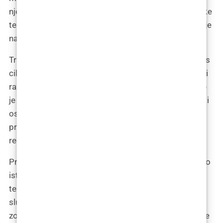
njegom, te popusti na dodatne terapije poput laserske
terapije ili PRP (plazma bogata trombocitima) terapije
nakon transplantacije.
Transplantacija kose doživjela je značajan napredak, s
ciljem postizanja rezultata gdje se ne može primijetiti
razlika između transplantirane i prirodne kose. Važno
je ne samo imati pokrivenost područja bez kose, već i
osigurati da transplantacija bude neprimjetna i
prirodna, bez prekomjernog opterećenja donorske
regije.
Prije odluke o transplantaciji, preporučuje se temeljito
istraživanje, uključujući i razmatranje alternativnih
terapija koje bi mogle biti učinkovitije u nekim
slučajevima. Moguće je postupno popunjavati veće
zone, čime se dijele ukupni troškovi, a istovremeno se