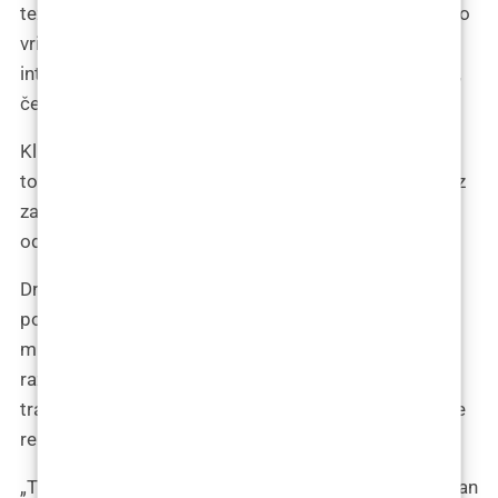
teži postizanju prirodnog izgleda. Važno je razmisliti o
vrijednosti i značaju dobrog rezultata, jer neuspješna
intervencija može dovesti do potrebe za korektivnim,
često složenijim i skupljim zahvatima.
Klinike su uvijek dostupne za konzultacije, pružajući
točne informacije i odgovore na sva pitanja vezana uz
zahvat, kako bi pacijenti mogli donijeti informiranu
odluku.
Dr. Ana Maletić, priznata stručnjakinja iz Zagreba na
području transplantacije kose, podijelila je svoje
mišljenje o ovoj temi. Dr. Maletić pruža nova
razmišljanja koja obogaćuju razumijevanje
transplantacije kose, posebice naglašavajući aspekte
relevantne za Zagreb i šire.
„Transplantacija kose, kao izrazito delikatan i napredan