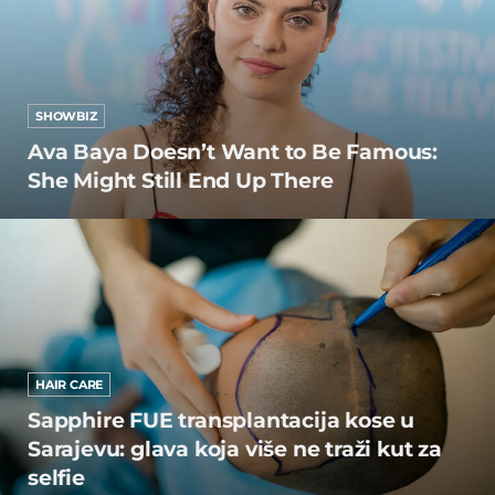
SHOWBIZ
Ava Baya Doesn’t Want to Be Famous:
She Might Still End Up There
HAIR CARE
Sapphire FUE transplantacija kose u
Sarajevu: glava koja više ne traži kut za
selfie