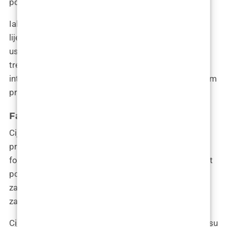
području.
Iako asistenti mogu imati značajnu ulogu u procesu,
liječnik mora biti prisutan u operacijskoj sali,
usmjeravati i nadzirati sve faze zahvata. Ne bi se
trebalo dogoditi da liječnik u potpunosti prepusti
intervenciju asistentima, što se smatra neprihvatljivom
praksom.
Faktori koji tječu na cijenu transplantacije
Cijena transplantacije kose većinom se određuje
prema opsegu zahvata, odnosno broju graftova ili
folikula. Također, u obzir dolaze i posebni uvjeti poput
potrebe za sekundarnim FUE postupkom, želje za
zahvatom bez rezanja, potrebe za korektivnim
zahvatom ili procjene liječnika o složenosti zahvata.
Cijene po graftu variraju ovisno o zemlji i klinici, gdje su