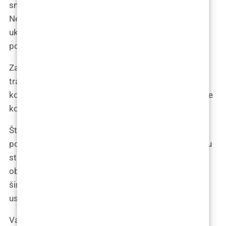
smatra da one mogu biti korisne za pacijenta.
Nedostatak razgovora o tim metodama može
ukazivati na nedostatak znanja ili iskustva liječnika u
području liječenja gubitka kose.
Za žene, koje često nisu dobre kandidatkinje za
transplantaciju kose, pravilno odabrana terapija ili
kombinacija terapija može znatno potaknuti rast nove
kose.
Što se tiče tehnika transplantacije, FUE metoda je
postala izrazito popularna u odnosu na tradicionalniju
strip metodu, iako se ponekad koristi kombinacija
obiju (tzv. hibridna metoda). Tehnika FUE, koja se
široko koristi više od desetljeća, kontinuirano se
usavršava.
Važno je da se liječnik oslanja na automatizirane