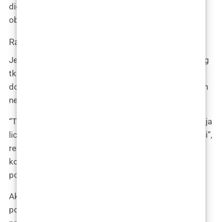
dio oporavka potreban da masno tkivo zadrži željeni
oblik.
Razmislite dugoročno
Jedan od jedinstvenih aspekata presađivanja masnog
tkiva i povećanja lica je da će proći nekoliko mjeseci
dok se pravi rezultati ne ustale i dok se trajni volumen
ne formira.
“Trajni volumen presađivanja masnog tkiva i povećanja
lica implantatima razlikovat će se nakon šest mjeseci”,
rekla je Martinović. “Prosječna količina masnog tkiva
koja preživi nakon presađivanja masnog tkiva je 50
posto.”
Ako niste zadovoljni rezultatima odmah nakon
postupka, dajte procesu oporavka dovoljno vremena