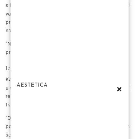
slijediti iz beskrajnog popisa koji vam kirurg pruža, ali
važno je zapamtiti da je u vašem najboljem interesu
pridržavati se svih njihovih uputa kako biste postigli
najbolje moguće rezultate.
“Najvažnije je slijediti specifične protokole koje vam
pruži vaš estetski kirurg”, rekao je Klović.
Izbjegavajte pritisak
Kao i kod svake operacije, dio oporavka igra ključnu
ulogu u kvaliteti vaših rezultata. Osim općeg odmora i
relaksacije, područja na kojima je injektirano masno
tkivo treba dobro štititi.
“Općenito je važno izbjegavati direktni pritisak na
područja na kojima je injektirana mast tijekom barem
šest tjedana”, rekao je Klović, dodajući da je to važan