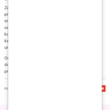
Za one koji razmišljaju o povećanju lica kako bi
prilagodili svoje crte lica, ali nisu skloni trajnim
implantatima, presađivanje masnog tkiva može biti
odlična alternativa za razmatranje. Ovaj postupak
koristi vlastito tkivo tijela kako bi oblikovao željene
karakteristike s trajnim rezultatima i bez potrebe za
uređajima ili implantatima.
Od povećanja usana do oblikovanja čeljusti ili
dodavanja volumena obraza, mnogo se može postići
presađivanjem masnog tkiva u povećanju lica.
PODIJELI