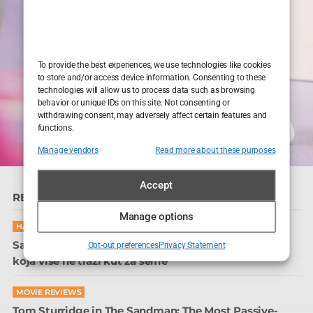
To provide the best experiences, we use technologies like cookies
to store and/or access device information. Consenting to these
technologies will allow us to process data such as browsing
behavior or unique IDs on this site. Not consenting or
withdrawing consent, may adversely affect certain features and
functions.
Manage vendors
Read more about these purposes
Accept
READ MORE
Manage options
HAIR CARE
Sapphire FUE transplantacija kose u Sarajevu: glava
Opt-out preferences
Privacy Statement
koja više ne traži kut za selfie
MOVIE REVIEWS
Tom Sturridge in The Sandman: The Most Passive-