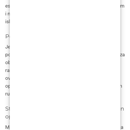
estetske kirurgije ovise o tome što radite prije, tijekom
i nakon postupka. Evo nekoliko ključnih načina kako
iskoristiti postupak i maksimizirati rezultate.
Potražite estetskog kirurga s certifikatom
Jedan od prvih koraka prema uspješnom postupku
povećanja lica uključuje pronalaženje pravog kirurga za
obavljanje posla. Pažljivo proučite kirurge koje
razmatrate i osigurajte da su certificirani i iskusni na
ovom području prije nego što rezervirate svoju
operaciju. To će osigurati da ste u najboljim mogućim
rukama i postavljeni za uspjeh od početka.
Strogo se pridržavajte uputa kirurga nakon
operacije
Možda je primamljivo odabrati koje ćete upute kirurga