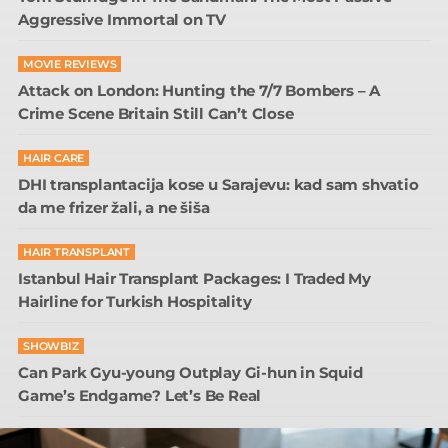
Aggressive Immortal on TV
MOVIE REVIEWS
Attack on London: Hunting the 7/7 Bombers – A
Crime Scene Britain Still Can’t Close
HAIR CARE
DHI transplantacija kose u Sarajevu: kad sam shvatio
da me frizer žali, a ne šiša
HAIR TRANSPLANT
Istanbul Hair Transplant Packages: I Traded My
Hairline for Turkish Hospitality
SHOWBIZ
Can Park Gyu-young Outplay Gi-hun in Squid
Game’s Endgame? Let’s Be Real