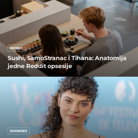
REDDIT
Sushi, SamoStranac i Tihana: Anatomija
jedne Reddit opsesije
SHOWBIZ