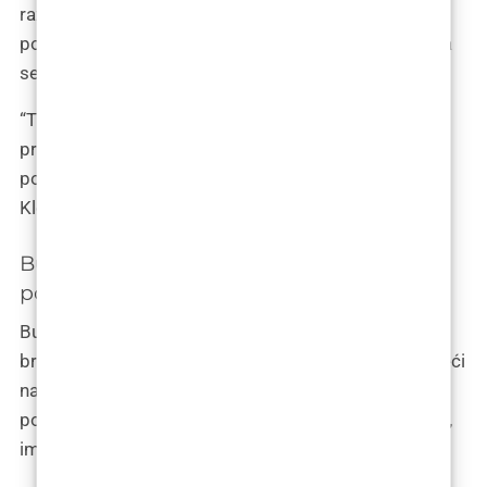
različitim mjestima po cijelom tijelu kako bi se
povećao volumen, postoji nekoliko područja lica koja
se češće obrađuju od drugih.
“Tipično, najčešći dijelovi lica na koje estetski kirurzi
primjenjuju presađivanje masnog tkiva su obrazi,
područje ispod očiju, usne i sljepoočnice”, rekao je
Klović.
Budućnost presađivanja masnog tkiva u
povećanju lica
Budući da se praksa presađivanja masnog tkiva tako
brzo postaje popularna, estetski kirurzi primjećuju veći
naglasak na poboljšanjima i usavršavanju oko ovog
postupka. Od novih tehnika do inovacija i tehnologija,
ima mnogo stvari koje nas uskoro mogu obradovati.