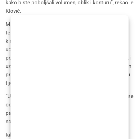
kako biste poboljšali volumen, oblik i konturu”, rekao je
Klović.
Masno tkivo se skuplja i presađuje putem različitih
tehnika, ovisno o metodi koju kirurg preferira. Mnogi
kirurzi radi prikupljanja potrebne masti preferiraju
uporabu liposukcije. Mast se često prikuplja s
područja na kojima je teško izgubiti masno tkivo, čak i
uz mršavljenje, poput trbuha, bokova ili bedara. Nakon
prikupljanja, masno tkivo se priprema za premještaj u
tijelu.
“U većini slučajeva, nakon što se mast prikupi, zatim se
odvaja od ostalih tekućina, koje se uklanjaju iz
pacijenta, pročišćavaju i zatim ponovno injektiraju
natrag u pacijenta”, rekao je Klović.
Iako se presađivanje masnog tkiva može koristiti na