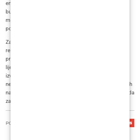
emocionalne potrebe. Njegove preporuke za
budućnost usmjerene su na unapređenje tehnika i
metoda liječenja, kao i na osiguranje kontinuirane
podrške pacijentima kroz cijeli proces liječenja.
Zagreb se, prema mišljenju dr. Filipovića, ističe kao
referentni centar za tretman rascjepa usne i nepca,
pružajući pacijentima pristup najnovijim metodama
liječenja i multidisciplinarnoj skrbi. Ova predanost
izvrsnosti u skrbi za pacijente s rascjepom usne i
nepca osigurava da Hrvatska ostane na čelu globalnih
napora u poboljšanju kvalitete života i estetskih ishoda
za ove pacijente.
PODIJELI