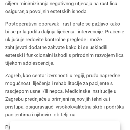
ciljem minimiziranja negativnog utjecaja na rast lica i
osiguranja povoljnih estetskih ishoda.
Postoperativni oporavak i rast prate se pažljivo kako
bi se prilagodila daljnja liječenja i intervencije. Praćenje
uključuje redovite kontrolne preglede i može
zahtijevati dodatne zahvate kako bi se uskladili
estetski i funkcionalni ishodi s prirodnim razvojem lica
tijekom adolescencije.
Zagreb, kao centar izvrsnosti u regiji, pruža napredne
mogućnosti liječenja i rehabilitacije za pacijente s
rascjepom usne i/ili nepca. Medicinske institucije u
Zagrebu prednjače u primjeni najnovijih tehnika i
pristupa, osiguravajući visokokvalitetnu skrb i podršku
pacijentima i njihovim obiteljima.
Psihosocijalni aspekti liječenja rascjepa usne i nepca