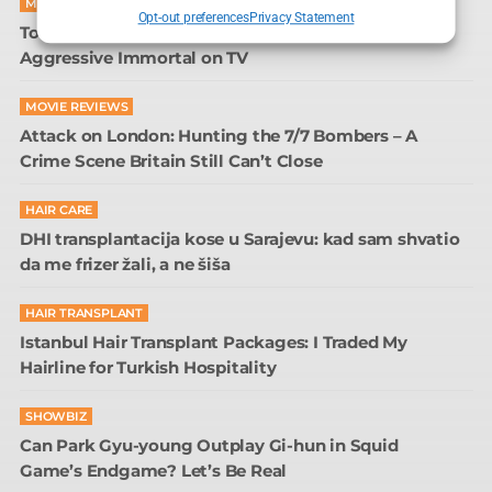
MOVIE REVIEWS
Opt-out preferences
Privacy Statement
Tom Sturridge in The Sandman: The Most Passive-
Aggressive Immortal on TV
MOVIE REVIEWS
Attack on London: Hunting the 7/7 Bombers – A
Crime Scene Britain Still Can’t Close
HAIR CARE
DHI transplantacija kose u Sarajevu: kad sam shvatio
da me frizer žali, a ne šiša
HAIR TRANSPLANT
Istanbul Hair Transplant Packages: I Traded My
Hairline for Turkish Hospitality
SHOWBIZ
Can Park Gyu-young Outplay Gi-hun in Squid
Game’s Endgame? Let’s Be Real