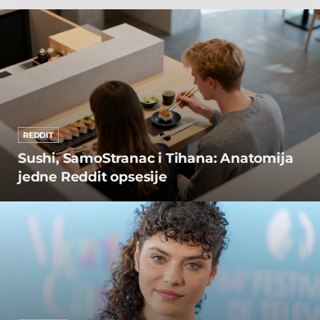
REDDIT
Sushi, SamoStranac i Tihana: Anatomija
jedne Reddit opsesije