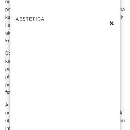
nudeći pacijentima dodatne mogućnosti za
poboljšanje estetskih i funkcionalnih ishoda. Definirana
kao specijalizirana skrb koja se pruža nakon primarnih
i sekundarnih kirurških zahvata, tercijarna skrb
uključuje širok spektar operacija, od finih estetskih
korekcija do složenih rekonstrukcija.
Dodatne operacije, koje se često provode tijekom
kasne adolescencije ili odrasle dobi, ključne su za
postizanje optimalnih estetskih rezultata. U Zagrebu,
planiranje ovih operacija temelji se na individualnim
potrebama pacijenta, uzimajući u obzir ne samo
fizičke, već i psihosocijalne aspekte.
Analiza psihosocijalnih ishoda nakon tercijarne skrbi
od vitalnog je značaja, jer operacije mogu imati duboki
utjecaj na samopouzdanje pacijenta i njegovu socijalnu
integraciju. Dugoročni estetski i funkcionalni ishodi