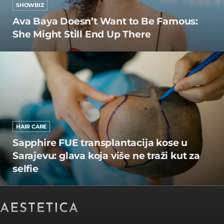
SHOWBIZ
Ava Baya Doesn’t Want to Be Famous:
She Might Still End Up There
HAIR CARE
Sapphire FUE transplantacija kose u
Sarajevu: glava koja više ne traži kut za
selfie