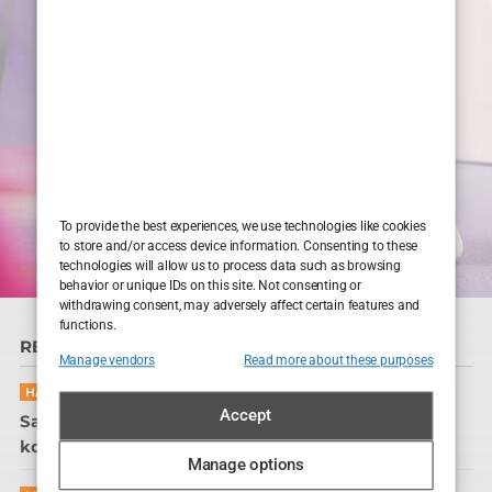
To provide the best experiences, we use technologies like cookies
to store and/or access device information. Consenting to these
technologies will allow us to process data such as browsing
behavior or unique IDs on this site. Not consenting or
withdrawing consent, may adversely affect certain features and
functions.
READ MORE
Manage vendors
Read more about these purposes
HAIR CARE
Accept
Sapphire FUE transplantacija kose u Sarajevu: glava
koja više ne traži kut za selfie
Manage options