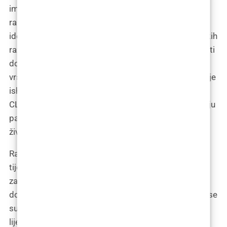
imaju dubok utjecaj na pacijente, osobito tijekom
ranjivog razdoblja adolescencije. Samopouzdanje i
identitet adolescenata mogu biti narušeni zbog fizičkih
razlika i percepcije vlastitog izgleda, što može dovesti
do izazova u socijalnim interakcijama i odnosima s
vršnjacima. Mjerenje ishoda pomoću alata za mjerenje
ishoda iz perspektive pacijenta (PROMs), kao što su
CLEFT-Q™ i FACE-Q™, pruža vrijedne uvide u percepciju
pacijenata o vlastitim estetskim ishodima i kvaliteti
života.
Razlike u percepciji estetike lica među spolovima
tijekom adolescencije također su važan aspekt koji
zahtijeva pažnju. Djevojke i dječaci mogu različito
doživljavati svoje estetske ishode i izazove s kojima se
suočavaju, što zahtijeva individualizirani pristup u
liječenju i podršci.