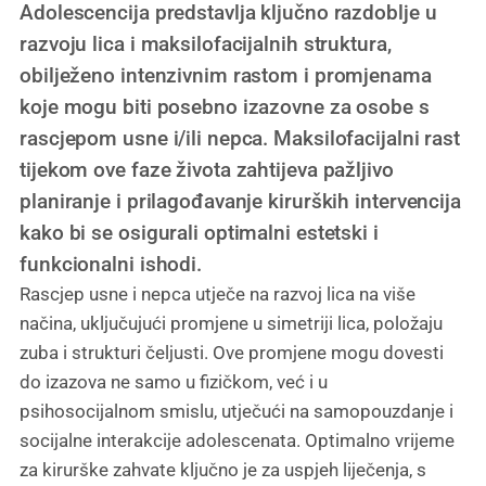
Adolescencija predstavlja ključno razdoblje u
razvoju lica i maksilofacijalnih struktura,
obilježeno intenzivnim rastom i promjenama
koje mogu biti posebno izazovne za osobe s
rascjepom usne i/ili nepca. Maksilofacijalni rast
tijekom ove faze života zahtijeva pažljivo
planiranje i prilagođavanje kirurških intervencija
kako bi se osigurali optimalni estetski i
funkcionalni ishodi.
Rascjep usne i nepca utječe na razvoj lica na više
načina, uključujući promjene u simetriji lica, položaju
zuba i strukturi čeljusti. Ove promjene mogu dovesti
do izazova ne samo u fizičkom, već i u
psihosocijalnom smislu, utječući na samopouzdanje i
socijalne interakcije adolescenata. Optimalno vrijeme
za kirurške zahvate ključno je za uspjeh liječenja, s